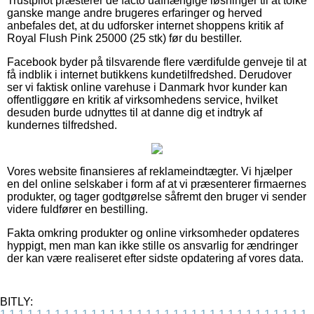
Trustpilot præsterer de facto uafhængige løsninger til at tolke
ganske mange andre brugeres erfaringer og herved
anbefales det, at du udforsker internet shoppens kritik af
Royal Flush Pink 25000 (25 stk) før du bestiller.
Facebook byder på tilsvarende flere værdifulde genveje til at
få indblik i internet butikkens kundetilfredshed. Derudover
ser vi faktisk online varehuse i Danmark hvor kunder kan
offentliggøre en kritik af virksomhedens service, hvilket
desuden burde udnyttes til at danne dig et indtryk af
kundernes tilfredshed.
Vores website finansieres af reklameindtægter. Vi hjælper
en del online selskaber i form af at vi præsenterer firmaernes
produkter, og tager godtgørelse såfremt den bruger vi sender
videre fuldfører en bestilling.
Fakta omkring produkter og online virksomheder opdateres
hyppigt, men man kan ikke stille os ansvarlig for ændringer
der kan være realiseret efter sidste opdatering af vores data.
BITLY: