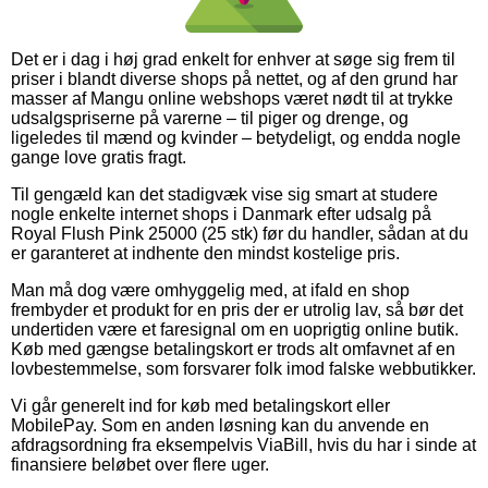
Det er i dag i høj grad enkelt for enhver at søge sig frem til
priser i blandt diverse shops på nettet, og af den grund har
masser af Mangu online webshops været nødt til at trykke
udsalgspriserne på varerne – til piger og drenge, og
ligeledes til mænd og kvinder – betydeligt, og endda nogle
gange love gratis fragt.
Til gengæld kan det stadigvæk vise sig smart at studere
nogle enkelte internet shops i Danmark efter udsalg på
Royal Flush Pink 25000 (25 stk) før du handler, sådan at du
er garanteret at indhente den mindst kostelige pris.
Man må dog være omhyggelig med, at ifald en shop
frembyder et produkt for en pris der er utrolig lav, så bør det
undertiden være et faresignal om en uoprigtig online butik.
Køb med gængse betalingskort er trods alt omfavnet af en
lovbestemmelse, som forsvarer folk imod falske webbutikker.
Vi går generelt ind for køb med betalingskort eller
MobilePay. Som en anden løsning kan du anvende en
afdragsordning fra eksempelvis ViaBill, hvis du har i sinde at
finansiere beløbet over flere uger.