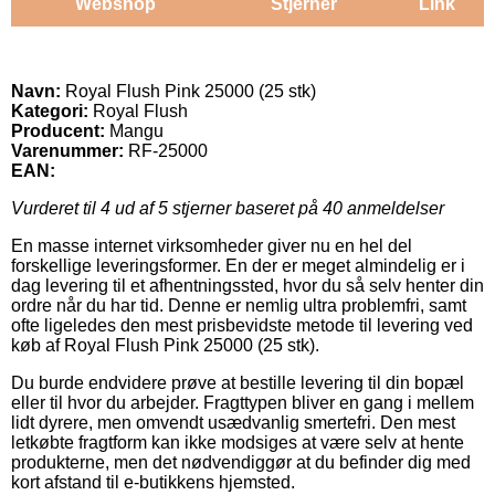
Webshop
Stjerner
Link
Navn:
Royal Flush Pink 25000 (25 stk)
Kategori:
Royal Flush
Producent:
Mangu
Varenummer:
RF-25000
EAN:
Vurderet til
4
ud af 5 stjerner baseret på
40
anmeldelser
En masse internet virksomheder giver nu en hel del
forskellige leveringsformer. En der er meget almindelig er i
dag levering til et afhentningssted, hvor du så selv henter din
ordre når du har tid. Denne er nemlig ultra problemfri, samt
ofte ligeledes den mest prisbevidste metode til levering ved
køb af Royal Flush Pink 25000 (25 stk).
Du burde endvidere prøve at bestille levering til din bopæl
eller til hvor du arbejder. Fragttypen bliver en gang i mellem
lidt dyrere, men omvendt usædvanlig smertefri. Den mest
letkøbte fragtform kan ikke modsiges at være selv at hente
produkterne, men det nødvendiggør at du befinder dig med
kort afstand til e-butikkens hjemsted.