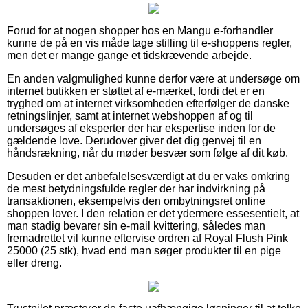
Forud for at nogen shopper hos en Mangu e-forhandler
kunne de på en vis måde tage stilling til e-shoppens regler,
men det er mange gange et tidskrævende arbejde.
En anden valgmulighed kunne derfor være at undersøge om
internet butikken er støttet af e-mærket, fordi det er en
tryghed om at internet virksomheden efterfølger de danske
retningslinjer, samt at internet webshoppen af og til
undersøges af eksperter der har ekspertise inden for de
gældende love. Derudover giver det dig genvej til en
håndsrækning, når du møder besvær som følge af dit køb.
Desuden er det anbefalelsesværdigt at du er vaks omkring
de mest betydningsfulde regler der har indvirkning på
transaktionen, eksempelvis den ombytningsret online
shoppen lover. I den relation er det ydermere essesentielt, at
man stadig bevarer sin e-mail kvittering, således man
fremadrettet vil kunne eftervise ordren af Royal Flush Pink
25000 (25 stk), hvad end man søger produkter til en pige
eller dreng.