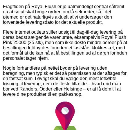
Fragttiden på Royal Flush er jo ualmindeligt central såfremt
du absolut skal bruge ordren om få sekunder, så i det
øjemed er det naturligvis aktuelt at vi undersøger den
forventede leveringsdato for det aktuelle produkt.
Flere internet outlets stiller udsigt til dag-til-dag levering på
deres bedst sælgende varenumre, eksempelvis Royal Flush
Pink 25000 (25 stk), men som ikke desto mindre beroer på at
bestillingen fuldbyrdes forinden et fastslået klokkeslæt, med
det formål at de kan nå at få bestillingen ud af døren forinden
personalet tager hjem.
Nogle forhandlere på nettet byder på levering uden
beregning, men typisk er det så præmissen at der aftages for
en fastsat sum. I øvrigt skal du vælge den mest letkøbte
løsning til levering, der i de fleste tilfælde – hvad end man
bor ved Randers, Odder eller Helsinge – er at få dem til at
levere dine produkter til en pakkeshop.