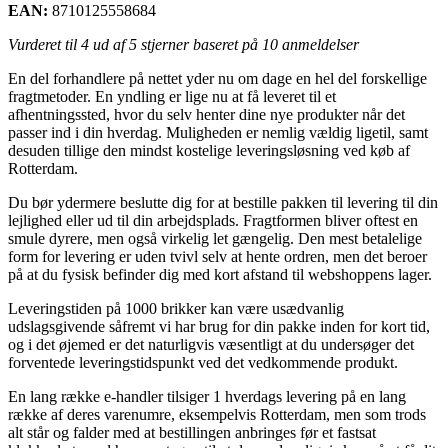
EAN:
8710125558684
Vurderet til
4
ud af 5 stjerner baseret på
10
anmeldelser
En del forhandlere på nettet yder nu om dage en hel del forskellige
fragtmetoder. En yndling er lige nu at få leveret til et
afhentningssted, hvor du selv henter dine nye produkter når det
passer ind i din hverdag. Muligheden er nemlig vældig ligetil, samt
desuden tillige den mindst kostelige leveringsløsning ved køb af
Rotterdam.
Du bør ydermere beslutte dig for at bestille pakken til levering til din
lejlighed eller ud til din arbejdsplads. Fragtformen bliver oftest en
smule dyrere, men også virkelig let gængelig. Den mest betalelige
form for levering er uden tvivl selv at hente ordren, men det beroer
på at du fysisk befinder dig med kort afstand til webshoppens lager.
Leveringstiden på 1000 brikker kan være usædvanlig
udslagsgivende såfremt vi har brug for din pakke inden for kort tid,
og i det øjemed er det naturligvis væsentligt at du undersøger det
forventede leveringstidspunkt ved det vedkommende produkt.
En lang række e-handler tilsiger 1 hverdags levering på en lang
række af deres varenumre, eksempelvis Rotterdam, men som trods
alt står og falder med at bestillingen anbringes før et fastsat