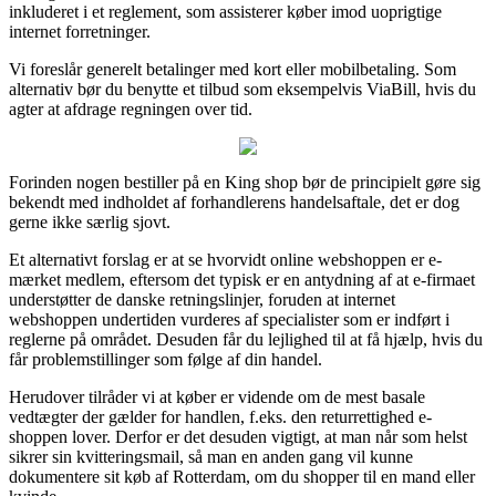
inkluderet i et reglement, som assisterer køber imod uoprigtige
internet forretninger.
Vi foreslår generelt betalinger med kort eller mobilbetaling. Som
alternativ bør du benytte et tilbud som eksempelvis ViaBill, hvis du
agter at afdrage regningen over tid.
Forinden nogen bestiller på en King shop bør de principielt gøre sig
bekendt med indholdet af forhandlerens handelsaftale, det er dog
gerne ikke særlig sjovt.
Et alternativt forslag er at se hvorvidt online webshoppen er e-
mærket medlem, eftersom det typisk er en antydning af at e-firmaet
understøtter de danske retningslinjer, foruden at internet
webshoppen undertiden vurderes af specialister som er indført i
reglerne på området. Desuden får du lejlighed til at få hjælp, hvis du
får problemstillinger som følge af din handel.
Herudover tilråder vi at køber er vidende om de mest basale
vedtægter der gælder for handlen, f.eks. den returrettighed e-
shoppen lover. Derfor er det desuden vigtigt, at man når som helst
sikrer sin kvitteringsmail, så man en anden gang vil kunne
dokumentere sit køb af Rotterdam, om du shopper til en mand eller