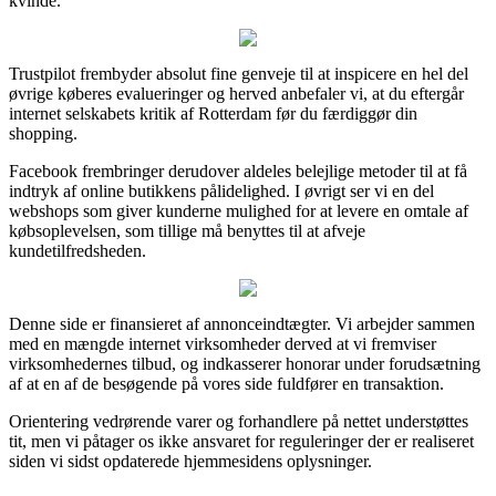
kvinde.
Trustpilot frembyder absolut fine genveje til at inspicere en hel del
øvrige køberes evalueringer og herved anbefaler vi, at du eftergår
internet selskabets kritik af Rotterdam før du færdiggør din
shopping.
Facebook frembringer derudover aldeles belejlige metoder til at få
indtryk af online butikkens pålidelighed. I øvrigt ser vi en del
webshops som giver kunderne mulighed for at levere en omtale af
købsoplevelsen, som tillige må benyttes til at afveje
kundetilfredsheden.
Denne side er finansieret af annonceindtægter. Vi arbejder sammen
med en mængde internet virksomheder derved at vi fremviser
virksomhedernes tilbud, og indkasserer honorar under forudsætning
af at en af de besøgende på vores side fuldfører en transaktion.
Orientering vedrørende varer og forhandlere på nettet understøttes
tit, men vi påtager os ikke ansvaret for reguleringer der er realiseret
siden vi sidst opdaterede hjemmesidens oplysninger.