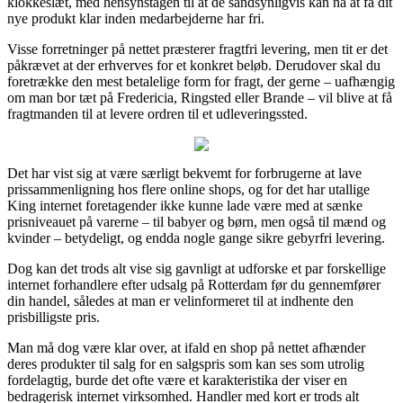
klokkeslæt, med hensynstagen til at de sandsynligvis kan nå at få dit
nye produkt klar inden medarbejderne har fri.
Visse forretninger på nettet præsterer fragtfri levering, men tit er det
påkrævet at der erhverves for et konkret beløb. Derudover skal du
foretrække den mest betalelige form for fragt, der gerne – uafhængig
om man bor tæt på Fredericia, Ringsted eller Brande – vil blive at få
fragtmanden til at levere ordren til et udleveringssted.
Det har vist sig at være særligt bekvemt for forbrugerne at lave
prissammenligning hos flere online shops, og for det har utallige
King internet foretagender ikke kunne lade være med at sænke
prisniveauet på varerne – til babyer og børn, men også til mænd og
kvinder – betydeligt, og endda nogle gange sikre gebyrfri levering.
Dog kan det trods alt vise sig gavnligt at udforske et par forskellige
internet forhandlere efter udsalg på Rotterdam før du gennemfører
din handel, således at man er velinformeret til at indhente den
prisbilligste pris.
Man må dog være klar over, at ifald en shop på nettet afhænder
deres produkter til salg for en salgspris som kan ses som utrolig
fordelagtig, burde det ofte være et karakteristika der viser en
bedragerisk internet virksomhed. Handler med kort er trods alt