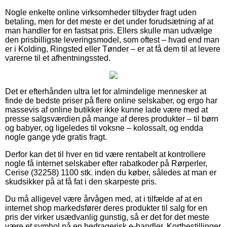
Nogle enkelte online virksomheder tilbyder fragt uden
betaling, men for det meste er det under forudsætning af at
man handler for en fastsat pris. Ellers skulle man udvælge
den prisbilligste leveringsmodel, som oftest – hvad end man
er i Kolding, Ringsted eller Tønder – er at få dem til at levere
varerne til et afhentningssted.
Det er efterhånden ultra let for almindelige mennesker at
finde de bedste priser på flere online selskaber, og ergo har
massevis af online butikker ikke kunne lade være med at
presse salgsværdien på mange af deres produkter – til børn
og babyer, og ligeledes til voksne – kolossalt, og endda
nogle gange yde gratis fragt.
Derfor kan det til hver en tid være rentabelt at kontrollere
nogle få internet selskaber efter rabatkoder på Rørperler,
Cerise (32258) 1100 stk. inden du køber, således at man er
skudsikker på at få fat i den skarpeste pris.
Du må alligevel være årvågen med, at i tilfælde af at en
internet shop markedsfører deres produkter til salg for en
pris der virker usædvanlig gunstig, så er det for det meste
være et symbol på en bedragerisk e-handler. Kortbestillinger