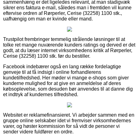
sammenhæng er det ligeledes relevant, at man stadigvæk
sikrer ens faktura e-mail, således man i fremtiden vil kunne
eftervise ordren af Rørperler, Cerise (32258) 1100 stk.,
uafhængig om man er kvinde eller mand.
Trustpilot frembringer temmelig strålende løsninger til at
tolke ret mange nuværende kunders ratings og derved er det
godt, at du læser internet virksomhedens kritik af Rørperler,
Cerise (32258) 1100 stk. før du bestiller.
Facebook indebærer også en lang række fordelagtige
genveje til at få indsigt i online forhandlerens
kundetilfredshed. Her møder vi mange e-shops som giver
kunderne mulighed for at give en anmeldelse af deres
købsoplevelse, som desuden bør anvendes til at danne dig
et indtryk af kundernes tilfredshed.
Websitet er reklamefinansieret. Vi arbejder sammen med en
gruppe online selskaber idet vi fremviser virksomhedernes
varer, og høster kommission for så vidt de personer vi
sender videre fuldfører en ordre.