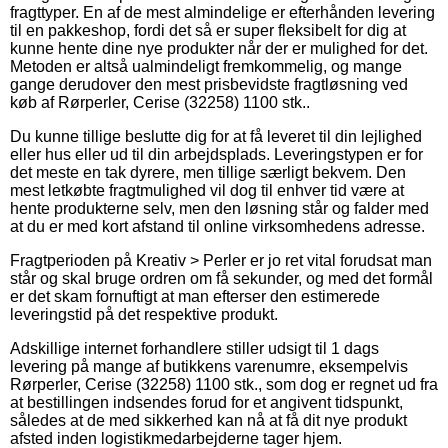
fragttyper. En af de mest almindelige er efterhånden levering
til en pakkeshop, fordi det så er super fleksibelt for dig at
kunne hente dine nye produkter når der er mulighed for det.
Metoden er altså ualmindeligt fremkommelig, og mange
gange derudover den mest prisbevidste fragtløsning ved
køb af Rørperler, Cerise (32258) 1100 stk..
Du kunne tillige beslutte dig for at få leveret til din lejlighed
eller hus eller ud til din arbejdsplads. Leveringstypen er for
det meste en tak dyrere, men tillige særligt bekvem. Den
mest letkøbte fragtmulighed vil dog til enhver tid være at
hente produkterne selv, men den løsning står og falder med
at du er med kort afstand til online virksomhedens adresse.
Fragtperioden på Kreativ > Perler er jo ret vital forudsat man
står og skal bruge ordren om få sekunder, og med det formål
er det skam fornuftigt at man efterser den estimerede
leveringstid på det respektive produkt.
Adskillige internet forhandlere stiller udsigt til 1 dags
levering på mange af butikkens varenumre, eksempelvis
Rørperler, Cerise (32258) 1100 stk., som dog er regnet ud fra
at bestillingen indsendes forud for et angivent tidspunkt,
således at de med sikkerhed kan nå at få dit nye produkt
afsted inden logistikmedarbejderne tager hjem.