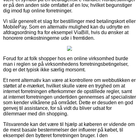
er på den anden side omfattet af en lov, hvilket begunstiger
dig imod fup online forretninger.
Vi slår generelt et slag for bestillinger med betalingskort eller
MobilePay. Som en alternativ mulighed kan du udnytte en
afdragsordning fra for eksempel ViaBill, hvis du ønsker at
honorere omkostningerne ude i fremtiden.
Forud for at folk shopper hos en online virksomhed burde
man i reglen se på virksomhedens forretningsbetingelser,
dog er det typisk ikke særlig morsomt.
Et nemt alternativ kan være at kontrollere om webbutikken er
støttet af e-mærket, hvilket skulle være en tryghed om at
internet forretningen efterkommer de opstillede regler, samt
at internet forretningen undertiden gennemses af specialister
som kender vilkårene på området. Dette er desuden en god
genvej til assistance, for så vidt du bliver udsat for
dilemmaer med din shopping.
Tilsvarende kan det være til hjælp at køberen er vidende om
de mest basale bestemmelser der influerer på købet, til
eksempel den bytteret forretningen bruger. I den