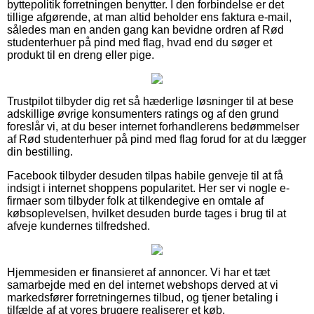
byttepolitik forretningen benytter. I den forbindelse er det
tillige afgørende, at man altid beholder ens faktura e-mail,
således man en anden gang kan bevidne ordren af Rød
studenterhuer på pind med flag, hvad end du søger et
produkt til en dreng eller pige.
Trustpilot tilbyder dig ret så hæderlige løsninger til at bese
adskillige øvrige konsumenters ratings og af den grund
foreslår vi, at du beser internet forhandlerens bedømmelser
af Rød studenterhuer på pind med flag forud for at du lægger
din bestilling.
Facebook tilbyder desuden tilpas habile genveje til at få
indsigt i internet shoppens popularitet. Her ser vi nogle e-
firmaer som tilbyder folk at tilkendegive en omtale af
købsoplevelsen, hvilket desuden burde tages i brug til at
afveje kundernes tilfredshed.
Hjemmesiden er finansieret af annoncer. Vi har et tæt
samarbejde med en del internet webshops derved at vi
markedsfører forretningernes tilbud, og tjener betaling i
tilfælde af at vores brugere realiserer et køb.