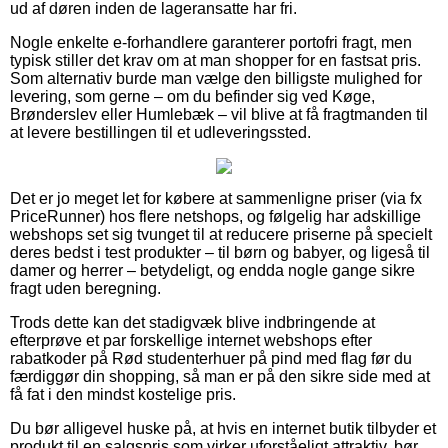
ud af døren inden de lageransatte har fri.
Nogle enkelte e-forhandlere garanterer portofri fragt, men
typisk stiller det krav om at man shopper for en fastsat pris.
Som alternativ burde man vælge den billigste mulighed for
levering, som gerne – om du befinder sig ved Køge,
Brønderslev eller Humlebæk – vil blive at få fragtmanden til
at levere bestillingen til et udleveringssted.
Det er jo meget let for købere at sammenligne priser (via fx
PriceRunner) hos flere netshops, og følgelig har adskillige
webshops set sig tvunget til at reducere priserne på specielt
deres bedst i test produkter – til børn og babyer, og ligeså til
damer og herrer – betydeligt, og endda nogle gange sikre
fragt uden beregning.
Trods dette kan det stadigvæk blive indbringende at
efterprøve et par forskellige internet webshops efter
rabatkoder på Rød studenterhuer på pind med flag før du
færdiggør din shopping, så man er på den sikre side med at
få fat i den mindst kostelige pris.
Du bør alligevel huske på, at hvis en internet butik tilbyder et
produkt til en salgspris som virker uforståeligt attraktiv, bør