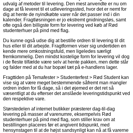
udvalg af metoder til levering. Den mest anvendte er nu om
dage at få leveret til et udleveringssted, hvor det er nemt for
dig at hente de nyindkøbte varer når det passer ind i din
kalender. Fragtløsningen er jo ekstremt gnidningsløs, samt
ofte også den billigste form for levering ved køb af Rød
studenterhuer på pind med flag.
Du kunne også udse dig at bestille ordren til levering til dit
hus eller til dit arbejde. Fragtformen viser sig undertiden en
kende mere omkostningsfuld, men ligeledes særligt
fremkommelig. Den mindst kostelige form for levering vil dog
i de fleste tilfælde være selv at hente pakken, men dette står
og falder med at du har bopæl tæt på e-handlens lager.
Fragttiden på Temafester > Studenterfest > Rød Student kan
vise sig at være meget bestemmende såfremt man mangler
ordren inden for få dage, så i det øjemed er det ret så
væsentligt at du efterser det anslåede leveringstidspunkt ved
den respektive vare.
Størstedelen af internet butikker præsterer dag-til-dag
levering på masser af varenumre, eksempelvis Rød
studenterhuer på pind med flag, som stiller krav om at
bestillingen placeres før et angivent tidspunkt, med
hensynstagen til at de højst sandsynligt kan nå at få varerne