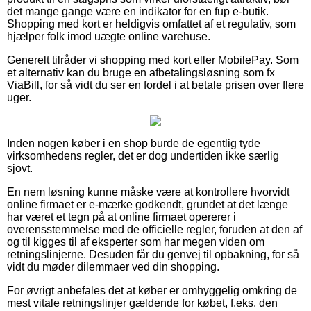
det mange gange være en indikator for en fup e-butik.
Shopping med kort er heldigvis omfattet af et regulativ, som
hjælper folk imod uægte online varehuse.
Generelt tilråder vi shopping med kort eller MobilePay. Som
et alternativ kan du bruge en afbetalingsløsning som fx
ViaBill, for så vidt du ser en fordel i at betale prisen over flere
uger.
Inden nogen køber i en shop burde de egentlig tyde
virksomhedens regler, det er dog undertiden ikke særlig
sjovt.
En nem løsning kunne måske være at kontrollere hvorvidt
online firmaet er e-mærke godkendt, grundet at det længe
har været et tegn på at online firmaet opererer i
overensstemmelse med de officielle regler, foruden at den af
og til kigges til af eksperter som har megen viden om
retningslinjerne. Desuden får du genvej til opbakning, for så
vidt du møder dilemmaer ved din shopping.
For øvrigt anbefales det at køber er omhyggelig omkring de
mest vitale retningslinjer gældende for købet, f.eks. den