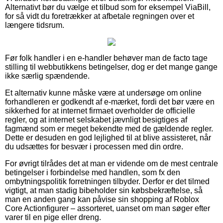
Alternativt bør du vælge et tilbud som for eksempel ViaBill,
for så vidt du foretrækker at afbetale regningen over et
længere tidsrum.
Før folk handler i en e-handler behøver man de facto tage
stilling til webbutikkens betingelser, dog er det mange gange
ikke særlig spændende.
Et alternativ kunne måske være at undersøge om online
forhandleren er godkendt af e-mærket, fordi det bør være en
sikkerhed for at internet firmaet overholder de officielle
regler, og at internet selskabet jævnligt besigtiges af
fagmænd som er meget bekendte med de gældende regler.
Dette er desuden en god lejlighed til at blive assisteret, når
du udsættes for besvær i processen med din ordre.
For øvrigt tilrådes det at man er vidende om de mest centrale
betingelser i forbindelse med handlen, som fx den
ombytningspolitik forretningen tilbyder. Derfor er det tilmed
vigtigt, at man stadig bibeholder sin købsbekræftelse, så
man en anden gang kan påvise sin shopping af Roblox
Core Actionfigurer – assorteret, uanset om man søger efter
varer til en pige eller dreng.