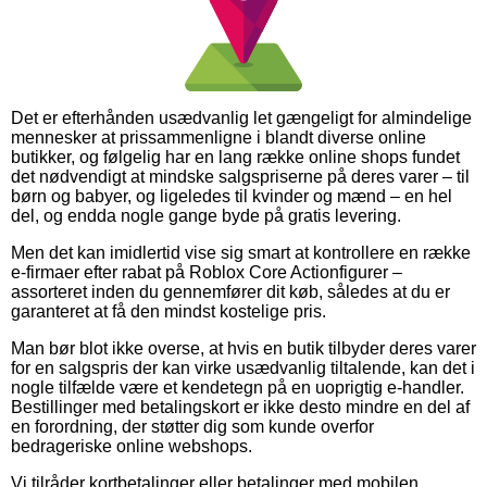
Det er efterhånden usædvanlig let gængeligt for almindelige
mennesker at prissammenligne i blandt diverse online
butikker, og følgelig har en lang række online shops fundet
det nødvendigt at mindske salgspriserne på deres varer – til
børn og babyer, og ligeledes til kvinder og mænd – en hel
del, og endda nogle gange byde på gratis levering.
Men det kan imidlertid vise sig smart at kontrollere en række
e-firmaer efter rabat på Roblox Core Actionfigurer –
assorteret inden du gennemfører dit køb, således at du er
garanteret at få den mindst kostelige pris.
Man bør blot ikke overse, at hvis en butik tilbyder deres varer
for en salgspris der kan virke usædvanlig tiltalende, kan det i
nogle tilfælde være et kendetegn på en uoprigtig e-handler.
Bestillinger med betalingskort er ikke desto mindre en del af
en forordning, der støtter dig som kunde overfor
bedrageriske online webshops.
Vi tilråder kortbetalinger eller betalinger med mobilen.