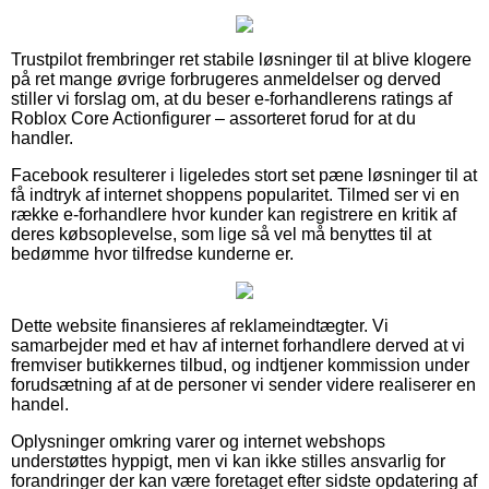
Trustpilot frembringer ret stabile løsninger til at blive klogere
på ret mange øvrige forbrugeres anmeldelser og derved
stiller vi forslag om, at du beser e-forhandlerens ratings af
Roblox Core Actionfigurer – assorteret forud for at du
handler.
Facebook resulterer i ligeledes stort set pæne løsninger til at
få indtryk af internet shoppens popularitet. Tilmed ser vi en
række e-forhandlere hvor kunder kan registrere en kritik af
deres købsoplevelse, som lige så vel må benyttes til at
bedømme hvor tilfredse kunderne er.
Dette website finansieres af reklameindtægter. Vi
samarbejder med et hav af internet forhandlere derved at vi
fremviser butikkernes tilbud, og indtjener kommission under
forudsætning af at de personer vi sender videre realiserer en
handel.
Oplysninger omkring varer og internet webshops
understøttes hyppigt, men vi kan ikke stilles ansvarlig for
forandringer der kan være foretaget efter sidste opdatering af