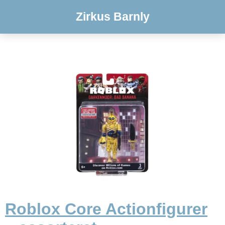
Zirkus Barnly
Roblox Core Actionfigurer