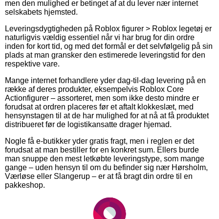
men den mulighed er betinget af at du lever nær internet
selskabets hjemsted.
Leveringsdygtigheden på Roblox figurer > Roblox legetøj er
naturligvis vældig essentiel når vi har brug for din ordre
inden for kort tid, og med det formål er det selvfølgelig på sin
plads at man gransker den estimerede leveringstid for den
respektive vare.
Mange internet forhandlere yder dag-til-dag levering på en
række af deres produkter, eksempelvis Roblox Core
Actionfigurer – assorteret, men som ikke desto mindre er
forudsat at ordren placeres før et aftalt klokkeslæt, med
hensynstagen til at de har mulighed for at nå at få produktet
distribueret før de logistikansatte drager hjemad.
Nogle få e-butikker yder gratis fragt, men i reglen er det
forudsat at man bestiller for en konkret sum. Ellers burde
man snuppe den mest letkøbte leveringstype, som mange
gange – uden hensyn til om du befinder sig nær Hørsholm,
Værløse eller Slangerup – er at få bragt din ordre til en
pakkeshop.