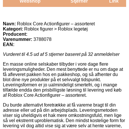
Webshop
Stjerner
Link
Navn:
Roblox Core Actionfigurer – assorteret
Kategori:
Roblox figurer > Roblox legetøj
Producent:
Varenummer:
3788078
EAN:
Vurderet til
4.5
ud af 5 stjerner baseret på
32
anmeldelser
En masse online selskaber tilbyder i vore dage flere
leveringsmuligheder. Den mest benyttede er nu om dage at
få afleveret pakken hos en pakkeshop, og så afhenter du
blot dine nye produkter på et selvvalgt tidspunkt.
Leveringsformen er jo ualmindeligt smertefri, og i mange
tilfælde endda den prisbilligste løsning til levering ved køb
af Roblox Core Actionfigurer – assorteret.
Du burde alternativt foretrække at få varerne bragt til din
adresse eller ud på din arbejdsplads. Leveringsmetoden
viser sig uheldigvis et hak mere omkostningsfuld, men lige
så vel ekstremt uproblematisk. Den mindst kostelige form for
levering vil dog altid vise sig at være selv at hente varerne,