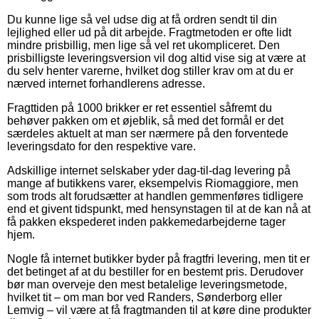
Du kunne lige så vel udse dig at få ordren sendt til din
lejlighed eller ud på dit arbejde. Fragtmetoden er ofte lidt
mindre prisbillig, men lige så vel ret ukompliceret. Den
prisbilligste leveringsversion vil dog altid vise sig at være at
du selv henter varerne, hvilket dog stiller krav om at du er
nærved internet forhandlerens adresse.
Fragttiden på 1000 brikker er ret essentiel såfremt du
behøver pakken om et øjeblik, så med det formål er det
særdeles aktuelt at man ser nærmere på den forventede
leveringsdato for den respektive vare.
Adskillige internet selskaber yder dag-til-dag levering på
mange af butikkens varer, eksempelvis Riomaggiore, men
som trods alt forudsætter at handlen gemmenføres tidligere
end et givent tidspunkt, med hensynstagen til at de kan nå at
få pakken ekspederet inden pakkemedarbejderne tager
hjem.
Nogle få internet butikker byder på fragtfri levering, men tit er
det betinget af at du bestiller for en bestemt pris. Derudover
bør man overveje den mest betalelige leveringsmetode,
hvilket tit – om man bor ved Randers, Sønderborg eller
Lemvig – vil være at få fragtmanden til at køre dine produkter