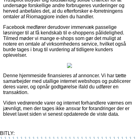
undersøge forskellige andre forbrugeres vurderinger og
herved anbefales det, at du efterforsker e-forretningens
omtaler af Riomaggiore inden du handler.
Facebook medfører derudover immervæk passelige
løsninger til at få kendskab til e-shoppens pålidelighed.
Tilmed møder vi mange e-shops som gør det muligt at
notere en omtale af virksomhedens service, hvilket også
burde tages i brug til vurdering af tidligere kunders
oplevelser.
Denne hjemmeside finansieres af annoncer. Vi har tætte
samarbejder med utallige internet webshops og publicerer
deres varer, og opnår godtgørelse ifald du udfører en
transaktion.
Viden vedrørende varer og internet forhandlere værnes om
jævnligt, men der tages ikke ansvar for forandringer der er
blevet lavet siden vi senest opdaterede de viste data.
BITLY:
1
1
1
1
1
1
1
1
1
1
1
1
1
1
1
1
1
1
1
1
1
1
1
1
1
1
1
1
1
1
1
1
1
1