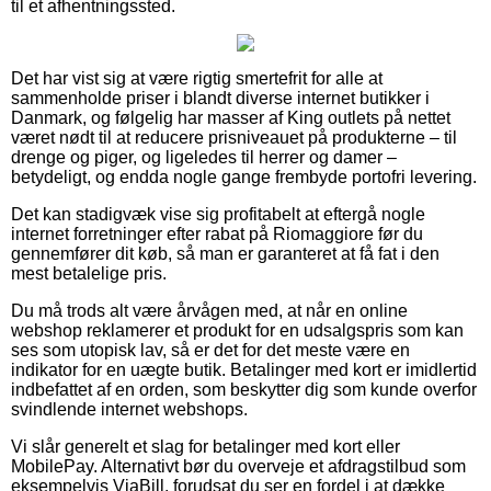
til et afhentningssted.
Det har vist sig at være rigtig smertefrit for alle at
sammenholde priser i blandt diverse internet butikker i
Danmark, og følgelig har masser af King outlets på nettet
været nødt til at reducere prisniveauet på produkterne – til
drenge og piger, og ligeledes til herrer og damer –
betydeligt, og endda nogle gange frembyde portofri levering.
Det kan stadigvæk vise sig profitabelt at eftergå nogle
internet forretninger efter rabat på Riomaggiore før du
gennemfører dit køb, så man er garanteret at få fat i den
mest betalelige pris.
Du må trods alt være årvågen med, at når en online
webshop reklamerer et produkt for en udsalgspris som kan
ses som utopisk lav, så er det for det meste være en
indikator for en uægte butik. Betalinger med kort er imidlertid
indbefattet af en orden, som beskytter dig som kunde overfor
svindlende internet webshops.
Vi slår generelt et slag for betalinger med kort eller
MobilePay. Alternativt bør du overveje et afdragstilbud som
eksempelvis ViaBill, forudsat du ser en fordel i at dække