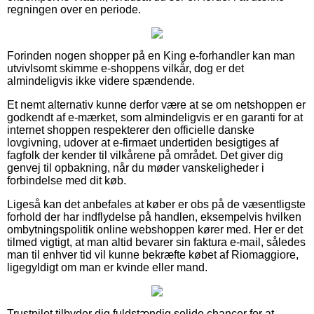
regningen over en periode.
Forinden nogen shopper på en King e-forhandler kan man
utvivlsomt skimme e-shoppens vilkår, dog er det
almindeligvis ikke videre spændende.
Et nemt alternativ kunne derfor være at se om netshoppen er
godkendt af e-mærket, som almindeligvis er en garanti for at
internet shoppen respekterer den officielle danske
lovgivning, udover at e-firmaet undertiden besigtiges af
fagfolk der kender til vilkårene på området. Det giver dig
genvej til opbakning, når du møder vanskeligheder i
forbindelse med dit køb.
Ligeså kan det anbefales at køber er obs på de væsentligste
forhold der har indflydelse på handlen, eksempelvis hvilken
ombytningspolitik online webshoppen kører med. Her er det
tilmed vigtigt, at man altid bevarer sin faktura e-mail, således
man til enhver tid vil kunne bekræfte købet af Riomaggiore,
ligegyldigt om man er kvinde eller mand.
Trustpilot tilbyder dig fuldstændig solide chancer for at