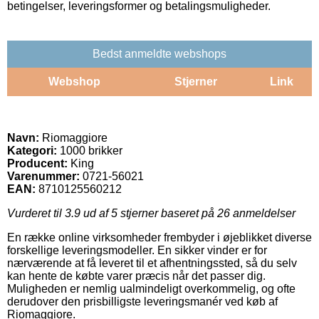
betingelser, leveringsformer og betalingsmuligheder.
Bedst anmeldte webshops
Webshop
Stjerner
Link
Navn:
Riomaggiore
Kategori:
1000 brikker
Producent:
King
Varenummer:
0721-56021
EAN:
8710125560212
Vurderet til
3.9
ud af 5 stjerner baseret på
26
anmeldelser
En række online virksomheder frembyder i øjeblikket diverse
forskellige leveringsmodeller. En sikker vinder er for
nærværende at få leveret til et afhentningssted, så du selv
kan hente de købte varer præcis når det passer dig.
Muligheden er nemlig ualmindeligt overkommelig, og ofte
derudover den prisbilligste leveringsmanér ved køb af
Riomaggiore.