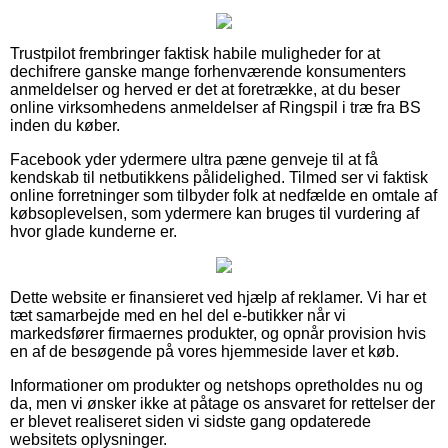
Trustpilot frembringer faktisk habile muligheder for at
dechifrere ganske mange forhenværende konsumenters
anmeldelser og herved er det at foretrække, at du beser
online virksomhedens anmeldelser af Ringspil i træ fra BS
inden du køber.
Facebook yder ydermere ultra pæne genveje til at få
kendskab til netbutikkens pålidelighed. Tilmed ser vi faktisk
online forretninger som tilbyder folk at nedfælde en omtale af
købsoplevelsen, som ydermere kan bruges til vurdering af
hvor glade kunderne er.
Dette website er finansieret ved hjælp af reklamer. Vi har et
tæt samarbejde med en hel del e-butikker når vi
markedsfører firmaernes produkter, og opnår provision hvis
en af de besøgende på vores hjemmeside laver et køb.
Informationer om produkter og netshops opretholdes nu og
da, men vi ønsker ikke at påtage os ansvaret for rettelser der
er blevet realiseret siden vi sidste gang opdaterede
websitets oplysninger.