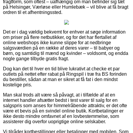
fragtform, som oftest – uafhængig om man befinder sig tæt
på Helsingør, Værløse eller Humlebæk – vil blive at få bragt
ordren til et afhentningssted.
Det er i dag vældig bekvemt for enhver at søge information
om priser på flere netbutikker, og for det har flertallet af
online webshops ikke kunne slippe for at nedbringe
salgsværdien på en række af deres varer – til babyer og
børn, og samtidig til mænd og kvinder – voldsomt, og endda
nogle gange tilbyde gratis fragt.
Dog kan det til hver en tid blive lukrativt at checke et par
outlets på nettet efter rabat på Ringspil i træ fra BS forinden
du bestiller, sådan at man er sikret at få fat i den mindst
kostelige pris.
Man skal trods alt være så påvagt, at i tilfælde af at en
internet handler afsætter bedst i test varer til salg for en
salgspris som anses for himmelråbende attraktiv, er det ofte
være et bevis på en svindel online butik. Kortbetalinger er
ikke desto mindre omfavnet af en lovbestemmelse, som
assisterer dig overfor uoprigtige online selskaber.
Vi tilråder kortbestillinger eller betalinger med mobilen. Som