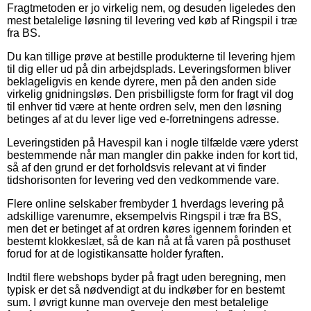
Fragtmetoden er jo virkelig nem, og desuden ligeledes den
mest betalelige løsning til levering ved køb af Ringspil i træ
fra BS.
Du kan tillige prøve at bestille produkterne til levering hjem
til dig eller ud på din arbejdsplads. Leveringsformen bliver
beklageligvis en kende dyrere, men på den anden side
virkelig gnidningsløs. Den prisbilligste form for fragt vil dog
til enhver tid være at hente ordren selv, men den løsning
betinges af at du lever lige ved e-forretningens adresse.
Leveringstiden på Havespil kan i nogle tilfælde være yderst
bestemmende når man mangler din pakke inden for kort tid,
så af den grund er det forholdsvis relevant at vi finder
tidshorisonten for levering ved den vedkommende vare.
Flere online selskaber frembyder 1 hverdags levering på
adskillige varenumre, eksempelvis Ringspil i træ fra BS,
men det er betinget af at ordren køres igennem forinden et
bestemt klokkeslæt, så de kan nå at få varen på posthuset
forud for at de logistikansatte holder fyraften.
Indtil flere webshops byder på fragt uden beregning, men
typisk er det så nødvendigt at du indkøber for en bestemt
sum. I øvrigt kunne man overveje den mest betalelige