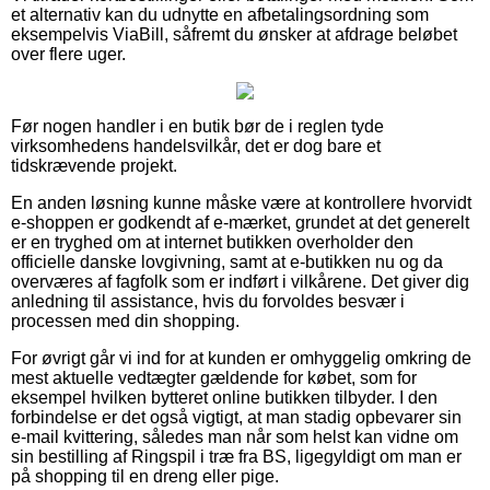
et alternativ kan du udnytte en afbetalingsordning som
eksempelvis ViaBill, såfremt du ønsker at afdrage beløbet
over flere uger.
Før nogen handler i en butik bør de i reglen tyde
virksomhedens handelsvilkår, det er dog bare et
tidskrævende projekt.
En anden løsning kunne måske være at kontrollere hvorvidt
e-shoppen er godkendt af e-mærket, grundet at det generelt
er en tryghed om at internet butikken overholder den
officielle danske lovgivning, samt at e-butikken nu og da
overværes af fagfolk som er indført i vilkårene. Det giver dig
anledning til assistance, hvis du forvoldes besvær i
processen med din shopping.
For øvrigt går vi ind for at kunden er omhyggelig omkring de
mest aktuelle vedtægter gældende for købet, som for
eksempel hvilken bytteret online butikken tilbyder. I den
forbindelse er det også vigtigt, at man stadig opbevarer sin
e-mail kvittering, således man når som helst kan vidne om
sin bestilling af Ringspil i træ fra BS, ligegyldigt om man er
på shopping til en dreng eller pige.