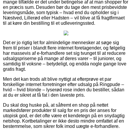
mange tilfælde er det under betingelse af at man shopper for
en præcis sum. Desuden bør du tage den mest prisbevidste
leveringsmåde, som typisk – hvad end du opholder sig i
Næstved, Lillerød eller Hadsten – vil blive at få fragtfirmaet
til at køre din bestilling til et udleveringssted.
Det er jo rigtig let for almindelige mennesker at søge sig
frem til priser i blandt flere internet foretagender, og følgelig
har massevis af e-forhandlere set sig tvunget til at reducere
udsalgspriserne på mange af deres varer – til juniorer, og
samtidig til voksne – betydeligt, og endda nogle gange love
gratis fragt.
Men det kan trods alt blive nyttigt at efterprøve et par
forskellige internet forretninger efter udsalg på Ringpude –
hvid – hvid blonde – lyserød rose inden du bestiller, sådan
at du er sikret at få fat i den laveste pris.
Du skal dog huske på, at såfremt en shop på nettet
markedsfører produkter til salg for en pris der anses for
utopisk god, er det ofte være et kendetegn på en snydagtig
netshop. Kortbetalinger er ikke desto mindre omfattet af en
bestemmelse, som sikrer folk imod uægte e-forhandlere.