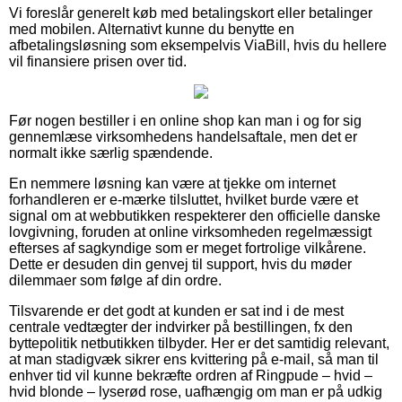
Vi foreslår generelt køb med betalingskort eller betalinger
med mobilen. Alternativt kunne du benytte en
afbetalingsløsning som eksempelvis ViaBill, hvis du hellere
vil finansiere prisen over tid.
Før nogen bestiller i en online shop kan man i og for sig
gennemlæse virksomhedens handelsaftale, men det er
normalt ikke særlig spændende.
En nemmere løsning kan være at tjekke om internet
forhandleren er e-mærke tilsluttet, hvilket burde være et
signal om at webbutikken respekterer den officielle danske
lovgivning, foruden at online virksomheden regelmæssigt
efterses af sagkyndige som er meget fortrolige vilkårene.
Dette er desuden din genvej til support, hvis du møder
dilemmaer som følge af din ordre.
Tilsvarende er det godt at kunden er sat ind i de mest
centrale vedtægter der indvirker på bestillingen, fx den
byttepolitik netbutikken tilbyder. Her er det samtidig relevant,
at man stadigvæk sikrer ens kvittering på e-mail, så man til
enhver tid vil kunne bekræfte ordren af Ringpude – hvid –
hvid blonde – lyserød rose, uafhængig om man er på udkig