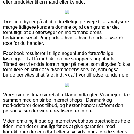
efter produkter til en mand eller kvinde.
Trustpilot byder på altid fortræffelige genveje til at analysere
mange tidligere kunders domme og af den grund er det
fornuftigt, at du eftersøger online forhandlerens
bedømmelser af Ringpude – hvid – hvid blonde – lyserød
rose før du handler.
Facebook resulterer i tillige nogenlunde fortræffelige
løsninger til at få indblik i online shoppens popularitet.
Tilmed ser vi endda forretninger på nettet som tilbyder folk at
formulere en kritik af virksomhedens service, som også
burde benyttes til at få et indtryk af hvor tilfredse kunderne er.
Vores side er finansieret af reklameindtægter. Vi arbejder tæt
sammen med en stribe internet shops i Danmark og
markedsfører deres tilbud, og høster honorar såfremt den
person vi sender videre realiserer en ordre.
Viden omkring tilbud og internet webshops opretholdes hele
tiden, men det er umuligt for os at give garantier imod
korrektioner der er udført efter at vi sidst opdaterede sidens