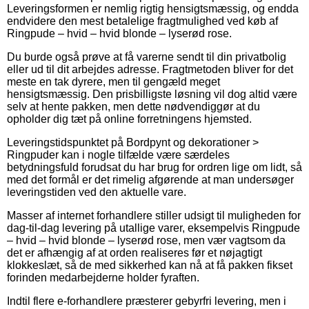
Leveringsformen er nemlig rigtig hensigtsmæssig, og endda
endvidere den mest betalelige fragtmulighed ved køb af
Ringpude – hvid – hvid blonde – lyserød rose.
Du burde også prøve at få varerne sendt til din privatbolig
eller ud til dit arbejdes adresse. Fragtmetoden bliver for det
meste en tak dyrere, men til gengæld meget
hensigtsmæssig. Den prisbilligste løsning vil dog altid være
selv at hente pakken, men dette nødvendiggør at du
opholder dig tæt på online forretningens hjemsted.
Leveringstidspunktet på Bordpynt og dekorationer >
Ringpuder kan i nogle tilfælde være særdeles
betydningsfuld forudsat du har brug for ordren lige om lidt, så
med det formål er det rimelig afgørende at man undersøger
leveringstiden ved den aktuelle vare.
Masser af internet forhandlere stiller udsigt til muligheden for
dag-til-dag levering på utallige varer, eksempelvis Ringpude
– hvid – hvid blonde – lyserød rose, men vær vagtsom da
det er afhængig af at orden realiseres før et nøjagtigt
klokkeslæt, så de med sikkerhed kan nå at få pakken fikset
forinden medarbejderne holder fyraften.
Indtil flere e-forhandlere præsterer gebyrfri levering, men i