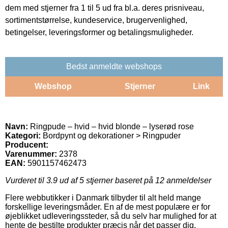
dem med stjerner fra 1 til 5 ud fra bl.a. deres prisniveau,
sortimentstørrelse, kundeservice, brugervenlighed,
betingelser, leveringsformer og betalingsmuligheder.
Bedst anmeldte webshops
Webshop
Stjerner
Link
Navn:
Ringpude – hvid – hvid blonde – lyserød rose
Kategori:
Bordpynt og dekorationer > Ringpuder
Producent:
Varenummer:
2378
EAN:
5901157462473
Vurderet til
3.9
ud af 5 stjerner baseret på
12
anmeldelser
Flere webbutikker i Danmark tilbyder til alt held mange
forskellige leveringsmåder. En af de mest populære er for
øjeblikket udleveringssteder, så du selv har mulighed for at
hente de bestilte produkter præcis når det passer dig.