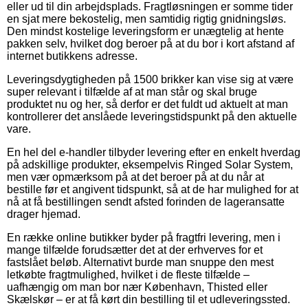
eller ud til din arbejdsplads. Fragtløsningen er somme tider
en sjat mere bekostelig, men samtidig rigtig gnidningsløs.
Den mindst kostelige leveringsform er unægtelig at hente
pakken selv, hvilket dog beroer på at du bor i kort afstand af
internet butikkens adresse.
Leveringsdygtigheden på 1500 brikker kan vise sig at være
super relevant i tilfælde af at man står og skal bruge
produktet nu og her, så derfor er det fuldt ud aktuelt at man
kontrollerer det anslåede leveringstidspunkt på den aktuelle
vare.
En hel del e-handler tilbyder levering efter en enkelt hverdag
på adskillige produkter, eksempelvis Ringed Solar System,
men vær opmærksom på at det beroer på at du når at
bestille før et angivent tidspunkt, så at de har mulighed for at
nå at få bestillingen sendt afsted forinden de lageransatte
drager hjemad.
En række online butikker byder på fragtfri levering, men i
mange tilfælde forudsætter det at der erhverves for et
fastslået beløb. Alternativt burde man snuppe den mest
letkøbte fragtmulighed, hvilket i de fleste tilfælde –
uafhængig om man bor nær København, Thisted eller
Skælskør – er at få kørt din bestilling til et udleveringssted.