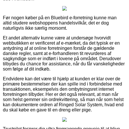
Før nogen køber på en Bluebird e-forretning kunne man
altid studere webshoppens handelsvilkår, det er dog
naturligvis ikke særlig morsomt.
Et andet alternativ kunne være at undersøge hvorvidt
webbutikken er verificeret af e-mærket, da det typisk er en
antydning af at online forretningen forstår de gældende
danske regler, samt at e-forhandleren tit revurderes af
sagkyndige som er indført i lovene på området. Derudover
tilbydes du chance for assistance, når du får vanskeligheder
som følge af dit indkøb.
Endvidere kan det være til hjælp at kunden er klar over de
primære bestemmelser der kan spille ind i forbindelse med
transaktionen, eksempelvis den ombytningsret internet
forretningen tilbyder. Her er det også relevant, at man når
som helst gemmer sin ordrekvittering, så man når som helst
kan dokumentere ordren af Ringed Solar System, hvad end
du skal købe en gave til en dreng eller pige.
Trustpilot forærer dig ultra fremragende genveje til at blive