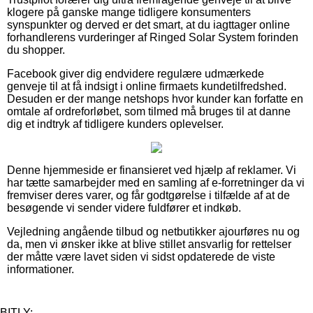
klogere på ganske mange tidligere konsumenters
synspunkter og derved er det smart, at du iagttager online
forhandlerens vurderinger af Ringed Solar System forinden
du shopper.
Facebook giver dig endvidere regulære udmærkede
genveje til at få indsigt i online firmaets kundetilfredshed.
Desuden er der mange netshops hvor kunder kan forfatte en
omtale af ordreforløbet, som tilmed må bruges til at danne
dig et indtryk af tidligere kunders oplevelser.
Denne hjemmeside er finansieret ved hjælp af reklamer. Vi
har tætte samarbejder med en samling af e-forretninger da vi
fremviser deres varer, og får godtgørelse i tilfælde af at de
besøgende vi sender videre fuldfører et indkøb.
Vejledning angående tilbud og netbutikker ajourføres nu og
da, men vi ønsker ikke at blive stillet ansvarlig for rettelser
der måtte være lavet siden vi sidst opdaterede de viste
informationer.
BITLY: