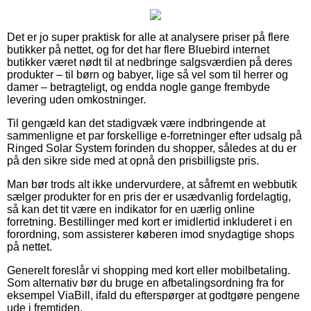
Det er jo super praktisk for alle at analysere priser på flere
butikker på nettet, og for det har flere Bluebird internet
butikker været nødt til at nedbringe salgsværdien på deres
produkter – til børn og babyer, lige så vel som til herrer og
damer – betragteligt, og endda nogle gange frembyde
levering uden omkostninger.
Til gengæld kan det stadigvæk være indbringende at
sammenligne et par forskellige e-forretninger efter udsalg på
Ringed Solar System forinden du shopper, således at du er
på den sikre side med at opnå den prisbilligste pris.
Man bør trods alt ikke undervurdere, at såfremt en webbutik
sælger produkter for en pris der er usædvanlig fordelagtig,
så kan det tit være en indikator for en uærlig online
forretning. Bestillinger med kort er imidlertid inkluderet i en
forordning, som assisterer køberen imod snydagtige shops
på nettet.
Generelt foreslår vi shopping med kort eller mobilbetaling.
Som alternativ bør du bruge en afbetalingsordning fra for
eksempel ViaBill, ifald du efterspørger at godtgøre pengene
ude i fremtiden.