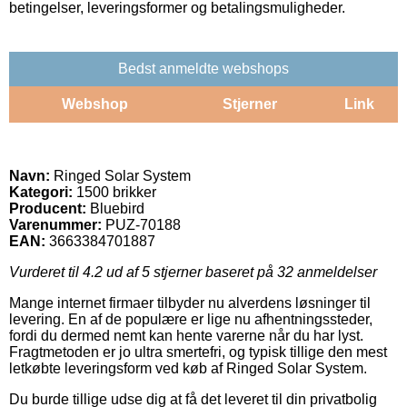
betingelser, leveringsformer og betalingsmuligheder.
Bedst anmeldte webshops
Webshop
Stjerner
Link
Navn:
Ringed Solar System
Kategori:
1500 brikker
Producent:
Bluebird
Varenummer:
PUZ-70188
EAN:
3663384701887
Vurderet til
4.2
ud af 5 stjerner baseret på
32
anmeldelser
Mange internet firmaer tilbyder nu alverdens løsninger til
levering. En af de populære er lige nu afhentningssteder,
fordi du dermed nemt kan hente varerne når du har lyst.
Fragtmetoden er jo ultra smertefri, og typisk tillige den mest
letkøbte leveringsform ved køb af Ringed Solar System.
Du burde tillige udse dig at få det leveret til din privatbolig