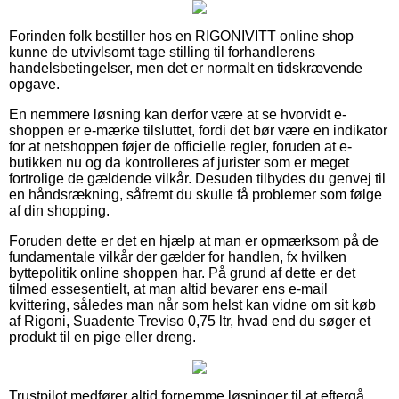
Forinden folk bestiller hos en RIGONIVITT online shop
kunne de utvivlsomt tage stilling til forhandlerens
handelsbetingelser, men det er normalt en tidskrævende
opgave.
En nemmere løsning kan derfor være at se hvorvidt e-
shoppen er e-mærke tilsluttet, fordi det bør være en indikator
for at netshoppen føjer de officielle regler, foruden at e-
butikken nu og da kontrolleres af jurister som er meget
fortrolige de gældende vilkår. Desuden tilbydes du genvej til
en håndsrækning, såfremt du skulle få problemer som følge
af din shopping.
Foruden dette er det en hjælp at man er opmærksom på de
fundamentale vilkår der gælder for handlen, fx hvilken
byttepolitik online shoppen har. På grund af dette er det
tilmed essesentielt, at man altid bevarer ens e-mail
kvittering, således man når som helst kan vidne om sit køb
af Rigoni, Suadente Treviso 0,75 ltr, hvad end du søger et
produkt til en pige eller dreng.
Trustpilot medfører altid fornemme løsninger til at eftergå