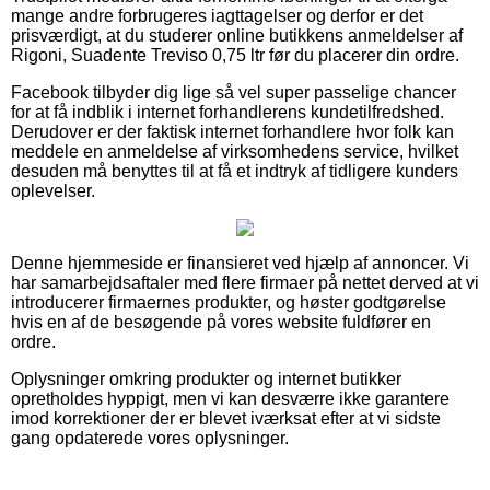
mange andre forbrugeres iagttagelser og derfor er det
prisværdigt, at du studerer online butikkens anmeldelser af
Rigoni, Suadente Treviso 0,75 ltr før du placerer din ordre.
Facebook tilbyder dig lige så vel super passelige chancer
for at få indblik i internet forhandlerens kundetilfredshed.
Derudover er der faktisk internet forhandlere hvor folk kan
meddele en anmeldelse af virksomhedens service, hvilket
desuden må benyttes til at få et indtryk af tidligere kunders
oplevelser.
Denne hjemmeside er finansieret ved hjælp af annoncer. Vi
har samarbejdsaftaler med flere firmaer på nettet derved at vi
introducerer firmaernes produkter, og høster godtgørelse
hvis en af de besøgende på vores website fuldfører en
ordre.
Oplysninger omkring produkter og internet butikker
opretholdes hyppigt, men vi kan desværre ikke garantere
imod korrektioner der er blevet iværksat efter at vi sidste
gang opdaterede vores oplysninger.