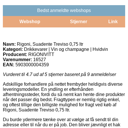
Bedst anmeldte webshops
Webshop
Stjerner
Link
Navn:
Rigoni, Suadente Treviso 0,75 ltr
Kategori:
Drikkevarer | Vin og champagne | Hvidvin
Producent:
RIGONIVITT
Varenummer:
16527
EAN:
5903000004359
Vurderet til
4.7
ud af 5 stjerner baseret på
9
anmeldelser
Adskillige forhandlere på nettet frembyder heldigvis diverse
leveringsmodeller. En yndling er efterhånden
afhentningssteder, fordi du så nemt kan hente dine produkter
når det passer dig bedst. Fragttypen er nemlig rigtig enkel,
og oftest tillige den billigste mulighed for fragt ved køb af
Rigoni, Suadente Treviso 0,75 ltr.
Du burde ydermere tænke over at vælge at få sendt til din
adresse eller til når du er på job. Den bliver jævnligt et hak