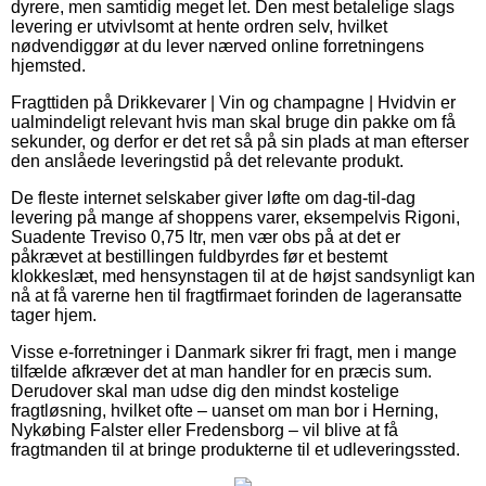
dyrere, men samtidig meget let. Den mest betalelige slags
levering er utvivlsomt at hente ordren selv, hvilket
nødvendiggør at du lever nærved online forretningens
hjemsted.
Fragttiden på Drikkevarer | Vin og champagne | Hvidvin er
ualmindeligt relevant hvis man skal bruge din pakke om få
sekunder, og derfor er det ret så på sin plads at man efterser
den anslåede leveringstid på det relevante produkt.
De fleste internet selskaber giver løfte om dag-til-dag
levering på mange af shoppens varer, eksempelvis Rigoni,
Suadente Treviso 0,75 ltr, men vær obs på at det er
påkrævet at bestillingen fuldbyrdes før et bestemt
klokkeslæt, med hensynstagen til at de højst sandsynligt kan
nå at få varerne hen til fragtfirmaet forinden de lageransatte
tager hjem.
Visse e-forretninger i Danmark sikrer fri fragt, men i mange
tilfælde afkræver det at man handler for en præcis sum.
Derudover skal man udse dig den mindst kostelige
fragtløsning, hvilket ofte – uanset om man bor i Herning,
Nykøbing Falster eller Fredensborg – vil blive at få
fragtmanden til at bringe produkterne til et udleveringssted.