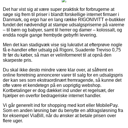
Det har vist sig at være super praktisk for forbrugerne at
søge sig frem til priser i blandt forskellige internet firmaer i
Danmark, og ergo har en lang række RIGONIVITT e-butikker
fundet det nødvendigt at stampe udsalgspriserne på varerne
– til børn og babyer, samt til herrer og damer – kolossalt, og
endda nogle gange frembyde gebyrfri levering.
Men det kan stadigvæk vise sig lukrativt at efterprøve nogle
få e-handler efter udsalg på Rigoni, Suadente Treviso 0,75
ltr før du køber, så man er velinformeret til at opnå den
skarpeste pris.
Du skal ikke desto mindre være klar over, at såfremt en
online forretning annoncerer varer til salg for en udsalgspris
der kan ses som ekstraordinært fremragende, så kunne det
ofte være et kendetegn på en uoprigtig webshop.
Kortbetalinger er dog dækket ind under et regelsæt, der
hjælper en overfor bedrageriske internet handler.
Vi går generelt ind for shopping med kort eller MobilePay.
Som en anden løsning bør du benytte en afdragsløsning fra
for eksempel ViaBill, når du ønsker at betale prisen over
flere uger.