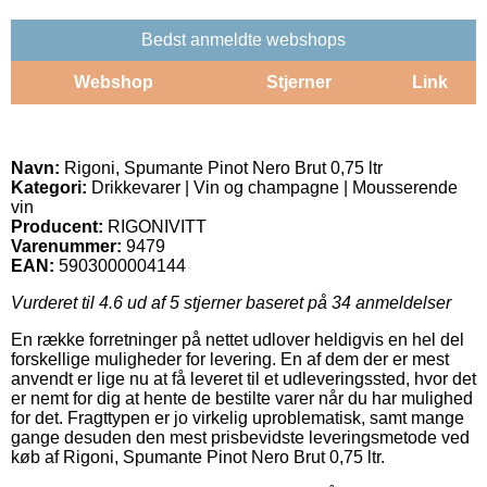
Bedst anmeldte webshops
Webshop
Stjerner
Link
Navn:
Rigoni, Spumante Pinot Nero Brut 0,75 ltr
Kategori:
Drikkevarer | Vin og champagne | Mousserende
vin
Producent:
RIGONIVITT
Varenummer:
9479
EAN:
5903000004144
Vurderet til
4.6
ud af 5 stjerner baseret på
34
anmeldelser
En række forretninger på nettet udlover heldigvis en hel del
forskellige muligheder for levering. En af dem der er mest
anvendt er lige nu at få leveret til et udleveringssted, hvor det
er nemt for dig at hente de bestilte varer når du har mulighed
for det. Fragttypen er jo virkelig uproblematisk, samt mange
gange desuden den mest prisbevidste leveringsmetode ved
køb af Rigoni, Spumante Pinot Nero Brut 0,75 ltr.