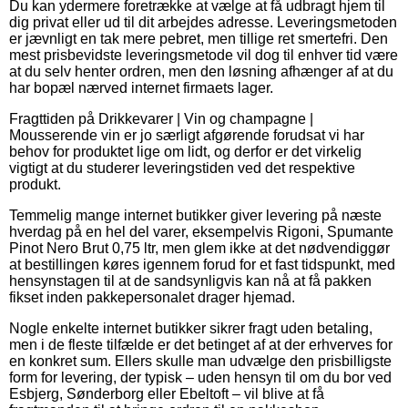
Du kan ydermere foretrække at vælge at få udbragt hjem til
dig privat eller ud til dit arbejdes adresse. Leveringsmetoden
er jævnligt en tak mere pebret, men tillige ret smertefri. Den
mest prisbevidste leveringsmetode vil dog til enhver tid være
at du selv henter ordren, men den løsning afhænger af at du
har bopæl nærved internet firmaets lager.
Fragttiden på Drikkevarer | Vin og champagne |
Mousserende vin er jo særligt afgørende forudsat vi har
behov for produktet lige om lidt, og derfor er det virkelig
vigtigt at du studerer leveringstiden ved det respektive
produkt.
Temmelig mange internet butikker giver levering på næste
hverdag på en hel del varer, eksempelvis Rigoni, Spumante
Pinot Nero Brut 0,75 ltr, men glem ikke at det nødvendiggør
at bestillingen køres igennem forud for et fast tidspunkt, med
hensynstagen til at de sandsynligvis kan nå at få pakken
fikset inden pakkepersonalet drager hjemad.
Nogle enkelte internet butikker sikrer fragt uden betaling,
men i de fleste tilfælde er det betinget af at der erhverves for
en konkret sum. Ellers skulle man udvælge den prisbilligste
form for levering, der typisk – uden hensyn til om du bor ved
Esbjerg, Sønderborg eller Ebeltoft – vil blive at få