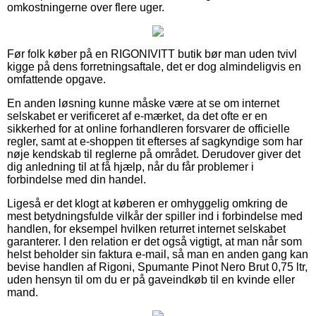
omkostningerne over flere uger.
Før folk køber på en RIGONIVITT butik bør man uden tvivl
kigge på dens forretningsaftale, det er dog almindeligvis en
omfattende opgave.
En anden løsning kunne måske være at se om internet
selskabet er verificeret af e-mærket, da det ofte er en
sikkerhed for at online forhandleren forsvarer de officielle
regler, samt at e-shoppen tit efterses af sagkyndige som har
nøje kendskab til reglerne på området. Derudover giver det
dig anledning til at få hjælp, når du får problemer i
forbindelse med din handel.
Ligeså er det klogt at køberen er omhyggelig omkring de
mest betydningsfulde vilkår der spiller ind i forbindelse med
handlen, for eksempel hvilken returret internet selskabet
garanterer. I den relation er det også vigtigt, at man når som
helst beholder sin faktura e-mail, så man en anden gang kan
bevise handlen af Rigoni, Spumante Pinot Nero Brut 0,75 ltr,
uden hensyn til om du er på gaveindkøb til en kvinde eller
mand.