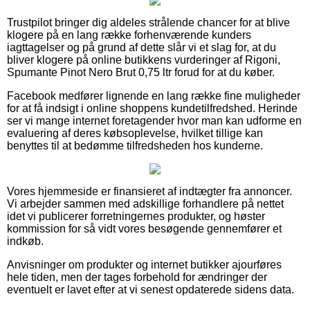
Trustpilot bringer dig aldeles strålende chancer for at blive
klogere på en lang række forhenværende kunders
iagttagelser og på grund af dette slår vi et slag for, at du
bliver klogere på online butikkens vurderinger af Rigoni,
Spumante Pinot Nero Brut 0,75 ltr forud for at du køber.
Facebook medfører lignende en lang række fine muligheder
for at få indsigt i online shoppens kundetilfredshed. Herinde
ser vi mange internet foretagender hvor man kan udforme en
evaluering af deres købsoplevelse, hvilket tillige kan
benyttes til at bedømme tilfredsheden hos kunderne.
Vores hjemmeside er finansieret af indtægter fra annoncer.
Vi arbejder sammen med adskillige forhandlere på nettet
idet vi publicerer forretningernes produkter, og høster
kommission for så vidt vores besøgende gennemfører et
indkøb.
Anvisninger om produkter og internet butikker ajourføres
hele tiden, men der tages forbehold for ændringer der
eventuelt er lavet efter at vi senest opdaterede sidens data.