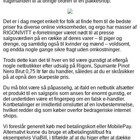
fragtmanden til at bringe ordren til en pakkeshop.
Det er i dag meget enkelt for folk at finde frem til de bedste
priser fra diverse online virksomheder, og ergo har masser af
RIGONIVITT e-forretninger været nødt til at presse
salgsværdien på en række af deres varer – til piger og
drenge, og samtidig også til kvinder og mænd – voldsomt,
og endda nogle gange sikre fragt uden omkostninger.
Trods dette kan det til hver en tid være gunstigt at eftergå
nogle netbutikker efter udsalg på Rigoni, Spumante Pinot
Nero Brut 0,75 ltr før du handler, således at du er skråsikker
på at opnå den skarpeste pris.
Du må blot være så påpasselig, at ifald en netbutik afsætter
et produkt til en salgspris som anses for enormt gunstig, er
det undertiden være et fingerpeg om en falsk e-handler.
Kortbetalinger er imidlertid omsluttet af en lovbestemmelse,
hvilket redder dig som køber overfor bedrageriske internet
shops.
Vi foreslår generelt køb med betalingskort eller MobilePay.
Alternativt kunne du bruge et afbetalingstilbud fra
eksempelvis ViaBill, i tilfælde af at du higer efter at dække