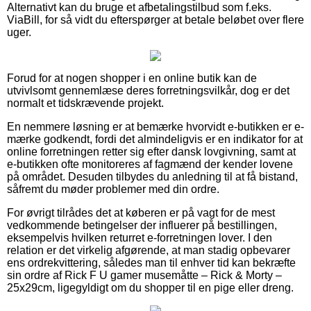
Alternativt kan du bruge et afbetalingstilbud som f.eks.
ViaBill, for så vidt du efterspørger at betale beløbet over flere
uger.
Forud for at nogen shopper i en online butik kan de
utvivlsomt gennemlæse deres forretningsvilkår, dog er det
normalt et tidskrævende projekt.
En nemmere løsning er at bemærke hvorvidt e-butikken er e-
mærke godkendt, fordi det almindeligvis er en indikator for at
online forretningen retter sig efter dansk lovgivning, samt at
e-butikken ofte monitoreres af fagmænd der kender lovene
på området. Desuden tilbydes du anledning til at få bistand,
såfremt du møder problemer med din ordre.
For øvrigt tilrådes det at køberen er på vagt for de mest
vedkommende betingelser der influerer på bestillingen,
eksempelvis hvilken returret e-forretningen lover. I den
relation er det virkelig afgørende, at man stadig opbevarer
ens ordrekvittering, således man til enhver tid kan bekræfte
sin ordre af Rick F U gamer musemåtte – Rick & Morty –
25x29cm, ligegyldigt om du shopper til en pige eller dreng.