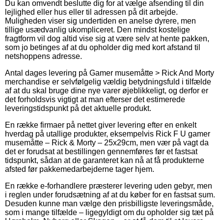
Du kan omvendt beslutte dig for at vælge afsending til din
lejlighed eller hus eller til adressen på dit arbejde.
Muligheden viser sig undertiden en anelse dyrere, men
tillige usædvanlig ukompliceret. Den mindst kostelige
fragtform vil dog altid vise sig at være selv at hente pakken,
som jo betinges af at du opholder dig med kort afstand til
netshoppens adresse.
Antal dages levering på Gamer musemåtte > Rick And Morty
merchandise er selvfølgelig vældig betydningsfuld i tilfælde
af at du skal bruge dine nye varer øjeblikkeligt, og derfor er
det forholdsvis vigtigt at man efterser det estimerede
leveringstidspunkt på det aktuelle produkt.
En række firmaer på nettet giver levering efter en enkelt
hverdag på utallige produkter, eksempelvis Rick F U gamer
musemåtte – Rick & Morty – 25x29cm, men vær på vagt da
det er forudsat at bestillingen gennemføres før et fastsat
tidspunkt, sådan at de garanteret kan nå at få produkterne
afsted før pakkemedarbejderne tager hjem.
En række e-forhandlere præsterer levering uden gebyr, men
i reglen under forudsætning af at du køber for en fastsat sum.
Desuden kunne man vælge den prisbilligste leveringsmåde,
som i mange tilfælde – ligegyldigt om du opholder sig tæt på