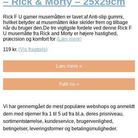
– Rick & Morty – 25x29cm
Rick F U gamer musemåtten er lavet af Anti-slip gummi,
hvilket betyder at musemåtten ikke skrider frem og tilbage
når du bruger den.De tre vigtigste fordele ved denne Rick F
U musemåtte fra Rick and Morty er højere hastighed,
præcision og komfort for
(Læs mere)
119
kr.
(Vis fragtpris)
Læs mere »
Køb nu »
Vi har gennemgået de mest populære webshops og anmeldt
dem med stjerner fra 1 til 5 ud fra bl.a. deres prisniveau,
sortimentstørrelse, kundeservice, brugervenlighed,
betingelser, leveringsformer og betalingsmuligheder.