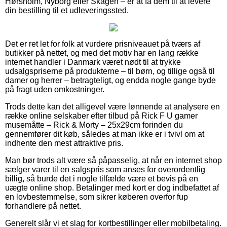
Hørsholm, Nyborg eller Skagen – er at få dem til at levere
din bestilling til et udleveringssted.
Det er ret let for folk at vurdere prisniveauet på tværs af
butikker på nettet, og med det motiv har en lang række
internet handler i Danmark været nødt til at trykke
udsalgspriserne på produkterne – til børn, og tillige også til
damer og herrer – betragteligt, og endda nogle gange byde
på fragt uden omkostninger.
Trods dette kan det alligevel være lønnende at analysere en
række online selskaber efter tilbud på Rick F U gamer
musemåtte – Rick & Morty – 25x29cm forinden du
gennemfører dit køb, således at man ikke er i tvivl om at
indhente den mest attraktive pris.
Man bør trods alt være så påpasselig, at når en internet shop
sælger varer til en salgspris som anses for overordentlig
billig, så burde det i nogle tilfælde være et bevis på en
uægte online shop. Betalinger med kort er dog indbefattet af
en lovbestemmelse, som sikrer køberen overfor fup
forhandlere på nettet.
Generelt slår vi et slag for kortbestillinger eller mobilbetaling.