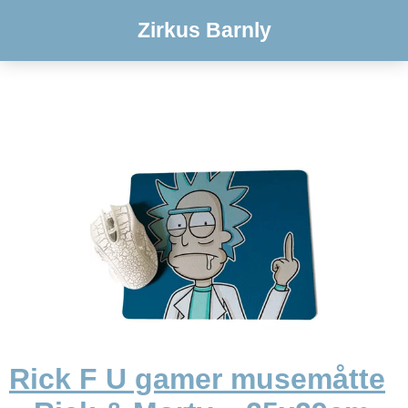
Zirkus Barnly
Rick F U gamer musemåtte