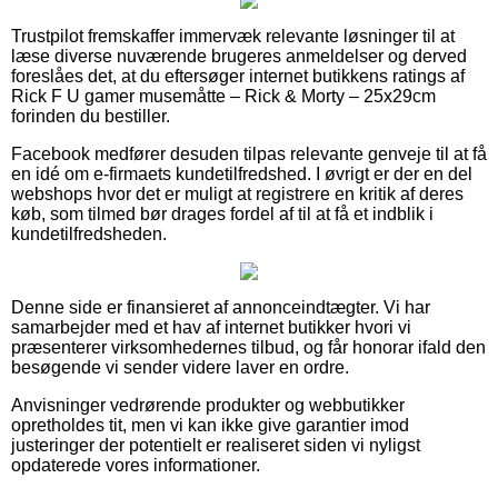
Trustpilot fremskaffer immervæk relevante løsninger til at
læse diverse nuværende brugeres anmeldelser og derved
foreslåes det, at du eftersøger internet butikkens ratings af
Rick F U gamer musemåtte – Rick & Morty – 25x29cm
forinden du bestiller.
Facebook medfører desuden tilpas relevante genveje til at få
en idé om e-firmaets kundetilfredshed. I øvrigt er der en del
webshops hvor det er muligt at registrere en kritik af deres
køb, som tilmed bør drages fordel af til at få et indblik i
kundetilfredsheden.
Denne side er finansieret af annonceindtægter. Vi har
samarbejder med et hav af internet butikker hvori vi
præsenterer virksomhedernes tilbud, og får honorar ifald den
besøgende vi sender videre laver en ordre.
Anvisninger vedrørende produkter og webbutikker
opretholdes tit, men vi kan ikke give garantier imod
justeringer der potentielt er realiseret siden vi nyligst
opdaterede vores informationer.