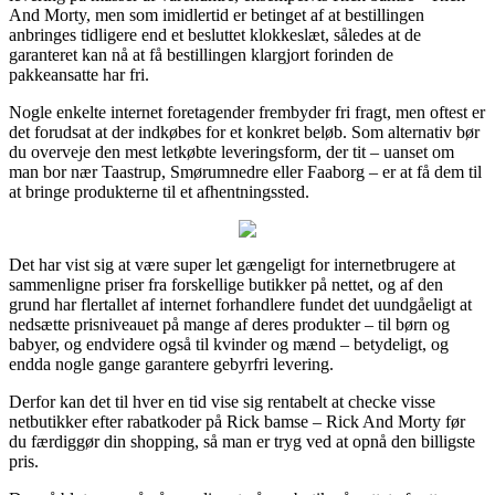
And Morty, men som imidlertid er betinget af at bestillingen
anbringes tidligere end et besluttet klokkeslæt, således at de
garanteret kan nå at få bestillingen klargjort forinden de
pakkeansatte har fri.
Nogle enkelte internet foretagender frembyder fri fragt, men oftest er
det forudsat at der indkøbes for et konkret beløb. Som alternativ bør
du overveje den mest letkøbte leveringsform, der tit – uanset om
man bor nær Taastrup, Smørumnedre eller Faaborg – er at få dem til
at bringe produkterne til et afhentningssted.
Det har vist sig at være super let gængeligt for internetbrugere at
sammenligne priser fra forskellige butikker på nettet, og af den
grund har flertallet af internet forhandlere fundet det uundgåeligt at
nedsætte prisniveauet på mange af deres produkter – til børn og
babyer, og endvidere også til kvinder og mænd – betydeligt, og
endda nogle gange garantere gebyrfri levering.
Derfor kan det til hver en tid vise sig rentabelt at checke visse
netbutikker efter rabatkoder på Rick bamse – Rick And Morty før
du færdiggør din shopping, så man er tryg ved at opnå den billigste
pris.