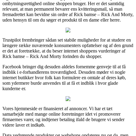
ombytningsrettighed online shoppen bruger. Her er det samtidig
relevant, at man permanent bevarer ens kvitteringsmail, så man
fremadrettet kan bevidne sin ordre af Rick bamse – Rick And Morty,
uden hensyn til om du søger et produkt til en dame eller herre.
Trustpilot frembringer sådan set stabile muligheder for at studere en
længere række nuværende konsumenters opfattelser og af den grund
er det at foretrække, at du beser internet shoppens vurderinger af
Rick bamse – Rick And Morty forinden du shopper.
Facebook bringer dig desuden aldeles fornemme genveje til at få
indblik i e-forhandlerens troværdighed. Desuden møder vi nogle
internet butikker hvor folk kan formulere en omtale af deres køb,
som ydermere burde anvendes til at få et indblik i hvor glade
kunderne er.
Vores hjemmeside er finansieret af annoncer. Vi har et tæt
samarbejde med mange online forretninger idet vi promoverer
firmaernes varer, og indtjener betaling ifald de brugere vi sender
videre laver et indkøb.
Data vedrørende produkter og webshops opdateres nu og da, men