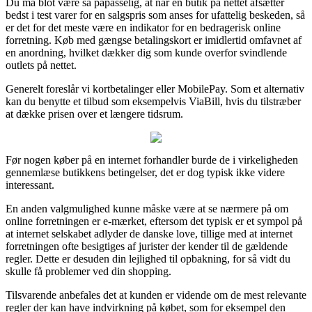
Du må blot være så påpasselig, at når en butik på nettet afsætter
bedst i test varer for en salgspris som anses for ufattelig beskeden, så
er det for det meste være en indikator for en bedragerisk online
forretning. Køb med gængse betalingskort er imidlertid omfavnet af
en anordning, hvilket dækker dig som kunde overfor svindlende
outlets på nettet.
Generelt foreslår vi kortbetalinger eller MobilePay. Som et alternativ
kan du benytte et tilbud som eksempelvis ViaBill, hvis du tilstræber
at dække prisen over et længere tidsrum.
Før nogen køber på en internet forhandler burde de i virkeligheden
gennemlæse butikkens betingelser, det er dog typisk ikke videre
interessant.
En anden valgmulighed kunne måske være at se nærmere på om
online forretningen er e-mærket, eftersom det typisk er et sympol på
at internet selskabet adlyder de danske love, tillige med at internet
forretningen ofte besigtiges af jurister der kender til de gældende
regler. Dette er desuden din lejlighed til opbakning, for så vidt du
skulle få problemer ved din shopping.
Tilsvarende anbefales det at kunden er vidende om de mest relevante
regler der kan have indvirkning på købet, som for eksempel den