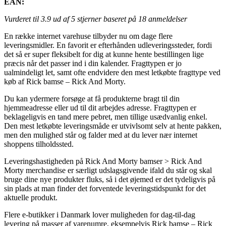
EAN:
Vurderet til
3.9
ud af 5 stjerner baseret på
18
anmeldelser
En række internet varehuse tilbyder nu om dage flere
leveringsmidler. En favorit er efterhånden udleveringssteder, fordi
det så er super fleksibelt for dig at kunne hente bestillingen lige
præcis når det passer ind i din kalender. Fragttypen er jo
ualmindeligt let, samt ofte endvidere den mest letkøbte fragttype ved
køb af Rick bamse – Rick And Morty.
Du kan ydermere forsøge at få produkterne bragt til din
hjemmeadresse eller ud til dit arbejdes adresse. Fragttypen er
beklageligvis en tand mere pebret, men tillige usædvanlig enkel.
Den mest letkøbte leveringsmåde er utvivlsomt selv at hente pakken,
men den mulighed står og falder med at du lever nær internet
shoppens tilholdssted.
Leveringshastigheden på Rick And Morty bamser > Rick And
Morty merchandise er særligt udslagsgivende ifald du står og skal
bruge dine nye produkter fluks, så i det øjemed er det tydeligvis på
sin plads at man finder det forventede leveringstidspunkt for det
aktuelle produkt.
Flere e-butikker i Danmark lover muligheden for dag-til-dag
levering på masser af varenumre, eksempelvis Rick bamse – Rick