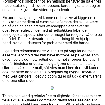
Forinden folk shopper hos en netshop behøver de på en vis
måde sætte sig ind i webshoppens forretningsaftale, dog er
det almindeligvis ikke videre spændende.
En anden valgmulighed kunne derfor være at kigge om e-
butikken er medlem af e-mærket, eftersom det skulle være
en påvisning af at internet webshoppen efterlever de
opstillede regler, tillige med at netbutikken løbende
besigtiges af specialister der er meget fortrolige vilkårene på
området. Dette er desuden din anledning til en hjælpende
hånd, hvis du udsættes for problemer med din handel.
Ligeledes rekommanderer vi at du er på vagt for de mest
essentielle forhold der kan have indflydelse på købet, som
eksempelvis den returrettighed internet shoppen benytter. I
den forbindelse er det samtidig afgørende, at man stadig
sikrer ens faktura e-mail, således man i fremtiden vil kunne
dokumentere handlen af RIB-sejlads og hygge i lavvu-telt
med SeaRangers, ligegyldigt om du er på udkig efter varer til
en dreng eller pige.
Trustpilot giver dig relativt fine muligheder for at eksaminere
flere aktuelle køberes domme og derfor foreslåes det, at du
besigtiger e-butikkens anmeldelser af RIB-sejlads og hygge