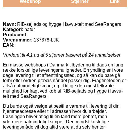
Webshop
Stjerner
Link
Navn:
RIB-sejlads og hygge i lavvu-telt med SeaRangers
Kategori:
natur
Producent:
Varenummer:
137378-LJK
EAN:
Vurderet til
4.1
ud af 5 stjerner baseret på
24
anmeldelser
En masse webshops i Danmark tilbyder nu til dags en lang
række forskellige leveringsmuligheder. En yndling er i vore
dage levering til et afhentningssted, og så kan du bare gå
forbi efter ordren præcis når det passer dig. Fragtmetoden er
altså ualmindeligt smart, og tit tillige den mest letkøbte
mulighed for fragt ved køb af RIB-sejlads og hygge i lavvu-
telt med SeaRangers.
Du burde også vælge at bestille varerne til levering til din
hjemmeadresse eller til adressen hvor du arbejder.
Løsningen bliver af og til en tand mere pebret, men
ydermere ualmindeligt simpel. Den mindst kostelige
leveringsmåde vil dog altid være at du selv henter