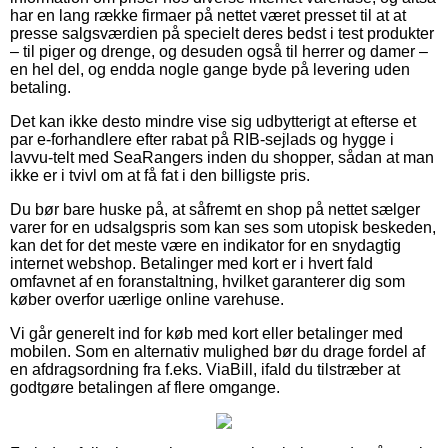
har en lang række firmaer på nettet været presset til at at
presse salgsværdien på specielt deres bedst i test produkter
– til piger og drenge, og desuden også til herrer og damer –
en hel del, og endda nogle gange byde på levering uden
betaling.
Det kan ikke desto mindre vise sig udbytterigt at efterse et
par e-forhandlere efter rabat på RIB-sejlads og hygge i
lavvu-telt med SeaRangers inden du shopper, sådan at man
ikke er i tvivl om at få fat i den billigste pris.
Du bør bare huske på, at såfremt en shop på nettet sælger
varer for en udsalgspris som kan ses som utopisk beskeden,
kan det for det meste være en indikator for en snydagtig
internet webshop. Betalinger med kort er i hvert fald
omfavnet af en foranstaltning, hvilket garanterer dig som
køber overfor uærlige online varehuse.
Vi går generelt ind for køb med kort eller betalinger med
mobilen. Som en alternativ mulighed bør du drage fordel af
en afdragsordning fra f.eks. ViaBill, ifald du tilstræber at
godtgøre betalingen af flere omgange.