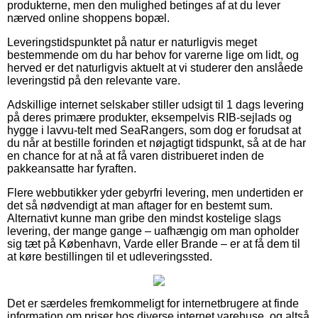
produkterne, men den mulighed betinges af at du lever
nærved online shoppens bopæl.
Leveringstidspunktet på natur er naturligvis meget
bestemmende om du har behov for varerne lige om lidt, og
herved er det naturligvis aktuelt at vi studerer den anslåede
leveringstid på den relevante vare.
Adskillige internet selskaber stiller udsigt til 1 dags levering
på deres primære produkter, eksempelvis RIB-sejlads og
hygge i lavvu-telt med SeaRangers, som dog er forudsat at
du når at bestille forinden et nøjagtigt tidspunkt, så at de har
en chance for at nå at få varen distribueret inden de
pakkeansatte har fyraften.
Flere webbutikker yder gebyrfri levering, men undertiden er
det så nødvendigt at man aftager for en bestemt sum.
Alternativt kunne man gribe den mindst kostelige slags
levering, der mange gange – uafhængig om man opholder
sig tæt på København, Varde eller Brande – er at få dem til
at køre bestillingen til et udleveringssted.
Det er særdeles fremkommeligt for internetbrugere at finde
information om priser hos diverse internet varehuse, og altså