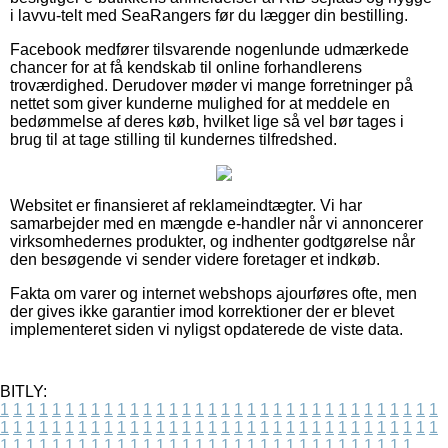
i lavvu-telt med SeaRangers før du lægger din bestilling.
Facebook medfører tilsvarende nogenlunde udmærkede
chancer for at få kendskab til online forhandlerens
troværdighed. Derudover møder vi mange forretninger på
nettet som giver kunderne mulighed for at meddele en
bedømmelse af deres køb, hvilket lige så vel bør tages i
brug til at tage stilling til kundernes tilfredshed.
Websitet er finansieret af reklameindtægter. Vi har
samarbejder med en mængde e-handler når vi annoncerer
virksomhedernes produkter, og indhenter godtgørelse når
den besøgende vi sender videre foretager et indkøb.
Fakta om varer og internet webshops ajourføres ofte, men
der gives ikke garantier imod korrektioner der er blevet
implementeret siden vi nyligst opdaterede de viste data.
BITLY:
1
1
1
1
1
1
1
1
1
1
1
1
1
1
1
1
1
1
1
1
1
1
1
1
1
1
1
1
1
1
1
1
1
1
1
1
1
1
1
1
1
1
1
1
1
1
1
1
1
1
1
1
1
1
1
1
1
1
1
1
1
1
1
1
1
1
1
1
1
1
1
1
1
1
1
1
1
1
1
1
1
1
1
1
1
1
1
1
1
1
1
1
1
1
1
1
1
1
1
1