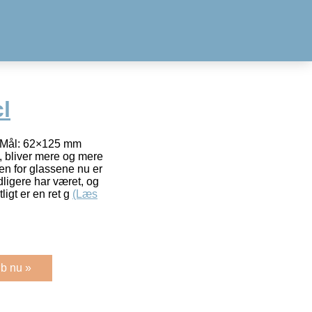
cl
at Mål: 62×125 mm
, bliver mere og mere
en for glassene nu er
ligere har været, og
ligt er en ret g
(Læs
b nu »