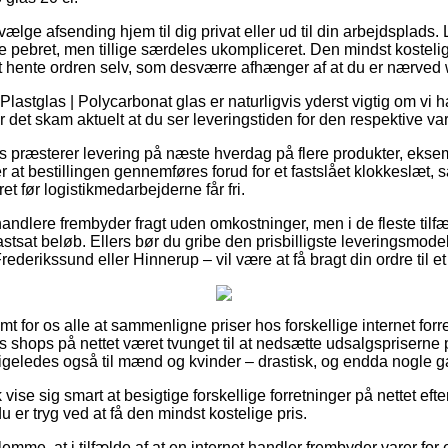
 vælge afsending hjem til dig privat eller ud til din arbejdsplad
e pebret, men tillige særdeles ukompliceret. Den mindst kostel
 hente ordren selv, som desværre afhænger af at du er nærved 
Plastglas | Polycarbonat glas er naturligvis yderst vigtig om vi h
r det skam aktuelt at du ser leveringstiden for den respektive va
præsterer levering på næste hverdag på flere produkter, eksem
 at bestillingen gennemføres forud for et fastslået klokkeslæt, s
ret før logistikmedarbejderne får fri.
handlere frembyder fragt uden omkostninger, men i de fleste til
 fastsat beløb. Ellers bør du gribe den prisbilligste leveringsmod
derikssund eller Hinnerup – vil være at få bragt din ordre til e
t for os alle at sammenligne priser hos forskellige internet forr
 shops på nettet været tvunget til at nedsætte udsalgspriserne
 ligeledes også til mænd og kvinder – drastisk, og endda nogle gan
ise sig smart at besigtige forskellige forretninger på nettet efte
u er tryg ved at få den mindst kostelige pris.
emme, at i tilfælde af at en internet handler frembyder varer for 