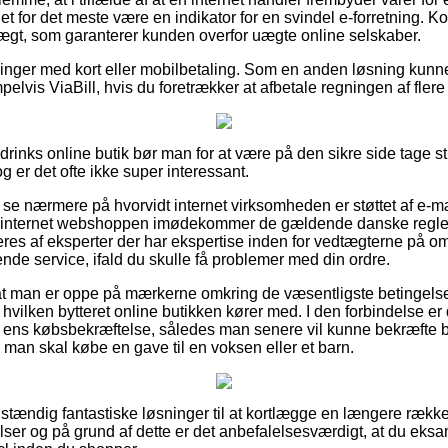
t for det meste være en indikator for en svindel e-forretning. K
ægt, som garanterer kunden overfor uægte online selskaber.
illinger med kort eller mobilbetaling. Som en anden løsning kunn
elvis ViaBill, hvis du foretrækker at afbetale regningen af fle
rinks online butik bør man for at være på den sikre side tage sti
g er det ofte ikke super interessant.
 at se nærmere på hvorvidt internet virksomheden er støttet af e-m
t internet webshoppen imødekommer de gældende danske regler
res af eksperter der har ekspertise inden for vedtægterne på o
nde service, ifald du skulle få problemer med din ordre.
at man er oppe på mærkerne omkring de væsentligste betingelser
 hvilken bytteret online butikken kører med. I den forbindelse er 
ens købsbekræftelse, således man senere vil kunne bekræfte be
 man skal købe en gave til en voksen eller et barn.
uldstændig fantastiske løsninger til at kortlægge en længere ræ
r og på grund af dette er det anbefalelsesværdigt, at du eksa