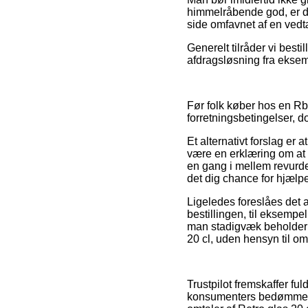
himmelråbende god, er de
side omfavnet af en vedt
Generelt tilråder vi best
afdragsløsning fra eksemp
Før folk køber hos en Rbd
forretningsbetingelser, do
Et alternativt forslag er
være en erklæring om a
en gang i mellem revurde
det dig chance for hjælpe
Ligeledes foreslåes det 
bestillingen, til eksempel
man stadigvæk beholder 
20 cl, uden hensyn til om
Trustpilot fremskaffer f
konsumenters bedømmelse