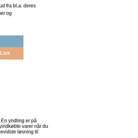
 fra bl.a. deres
mer og
Link
. En yndling er på
yindkøbte varer når du
vidste løsning til