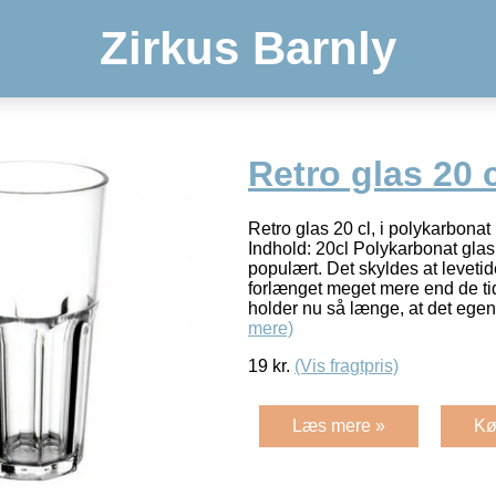
Zirkus Barnly
Retro glas 20 
Retro glas 20 cl, i polykarbon
Indhold: 20cl Polykarbonat glas
populært. Det skyldes at levetid
forlænget meget mere end de tid
holder nu så længe, at det egent
mere)
19
kr.
(Vis fragtpris)
Læs mere »
Kø