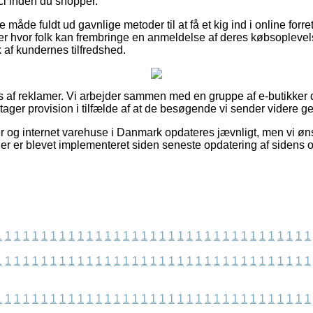
cl inden du shopper.
de fuldt ud gavnlige metoder til at få et kig ind i online forre
r hvor folk kan frembringe en anmeldelse af deres købsopleve
yk af kundernes tilfredshed.
af reklamer. Vi arbejder sammen med en gruppe af e-butikker d
 tager provision i tilfælde af at de besøgende vi sender videre 
og internet varehuse i Danmark opdateres jævnligt, men vi ønske
der er blevet implementeret siden seneste opdatering af sidens o
1
1
1
1
1
1
1
1
1
1
1
1
1
1
1
1
1
1
1
1
1
1
1
1
1
1
1
1
1
1
1
1
1
1
1
1
1
1
1
1
1
1
1
1
1
1
1
1
1
1
1
1
1
1
1
1
1
1
1
1
1
1
1
1
1
1
1
1
1
1
1
1
1
1
1
1
1
1
1
1
1
1
1
1
1
1
1
1
1
1
1
1
1
1
1
1
1
1
1
1
1
1
1
1
1