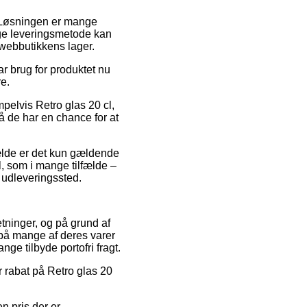
s. Løsningen er mange
ige leveringsmetode kan
webbutikkens lager.
ar brug for produktet nu
re.
pelvis Retro glas 20 cl,
å de har en chance for at
fælde er det kun gældende
el, som i mange tilfælde –
t udleveringssted.
etninger, og på grund af
 på mange af deres varer
ge tilbyde portofri fragt.
r rabat på Retro glas 20
en pris der er