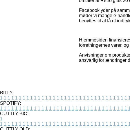
omtaler af Retro glas 20 
Facebook yder på samme må
møder vi mange e-handle
benyttes til at få et indtr
Hjemmesiden finansieres 
forretningernes varer, og
Anvisninger om produkter 
ansvarlig for ændringer 
BITLY:
1
1
1
1
1
1
1
1
1
1
1
1
1
1
1
1
1
1
1
1
1
1
1
1
1
1
1
1
1
1
1
1
1
1
SPOTIFY:
1
1
1
1
1
1
1
1
1
1
1
1
1
1
1
1
1
1
1
1
1
1
1
1
1
1
1
1
1
1
1
1
1
1
CUTTLY BIO:
1
1
1
1
1
1
1
1
1
1
1
1
1
1
1
1
1
1
1
1
1
1
1
1
1
1
1
1
1
1
1
1
1
1
1
CUTTLY OLD: