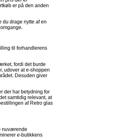
ortkøb er på den anden
e du drage nytte af en
re omgange.
lling til forhandlerens
ærket, fordi det burde
, udover at e-shoppen
mrådet. Desuden giver
 der har betydning for
det samtidig relevant, at
stillingen af Retro glas
kke nuværende
minerer e-butikkens