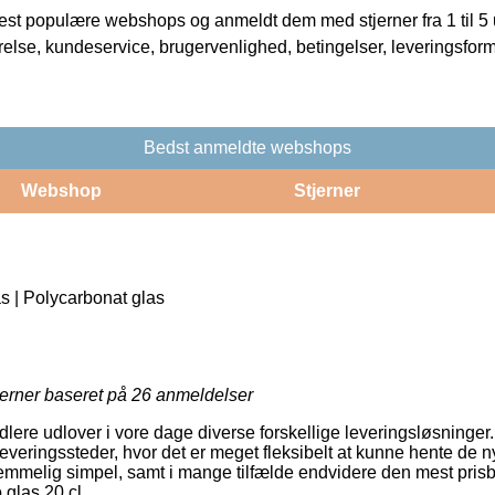
t populære webshops og anmeldt dem med stjerner fra 1 til 5 ud
rrelse, kundeservice, brugervenlighed, betingelser, leveringsfor
Bedst anmeldte webshops
Webshop
Stjerner
as | Polycarbonat glas
jerner baseret på
26
anmeldelser
dlere udlover i vore dage diverse forskellige leveringsløsninger
veringssteder, hvor det er meget fleksibelt at kunne hente de n
temmelig simpel, samt i mange tilfælde endvidere den mest prisbe
 glas 20 cl.