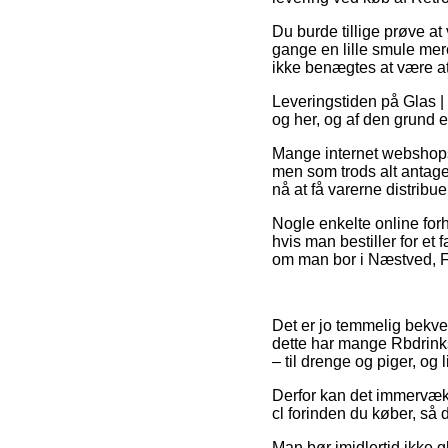
Du burde tillige prøve at
gange en lille smule mer
ikke benægtes at være at
Leveringstiden på Glas | 
og her, og af den grund e
Mange internet webshops 
men som trods alt antager
nå at få varerne distribue
Nogle enkelte online for
hvis man bestiller for et
om man bor i Næstved, Fre
Det er jo temmelig bekvem
dette har mange Rbdrinks
– til drenge og piger, og
Derfor kan det immervæk v
cl forinden du køber, så d
Man bør imidlertid ikke gl