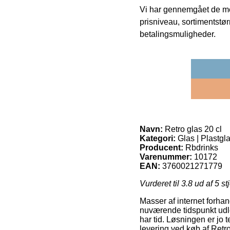
Vi har gennemgået de mes
prisniveau, sortimentstø
betalingsmuligheder.
Navn:
Retro glas 20 cl
Kategori:
Glas | Plastgl
Producent:
Rbdrinks
Varenummer:
10172
EAN:
3760021271779
Vurderet til
3.8
ud af 5 st
Masser af internet forhan
nuværende tidspunkt udle
har tid. Løsningen er jo 
levering ved køb af Retro