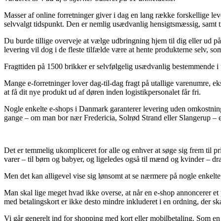
Masser af online forretninger giver i dag en lang række forskellige lev
selvvalgt tidspunkt. Den er nemlig usædvanlig hensigtsmæssig, samt ti
Du burde tillige overveje at vælge udbringning hjem til dig eller ud p
levering vil dog i de fleste tilfælde være at hente produkterne selv, s
Fragttiden på 1500 brikker er selvfølgelig usædvanlig bestemmende i til
Mange e-forretninger lover dag-til-dag fragt på utallige varenumre, ek
at få dit nye produkt ud af døren inden logistikpersonalet får fri.
Nogle enkelte e-shops i Danmark garanterer levering uden omkostninge
gange – om man bor nær Fredericia, Solrød Strand eller Slangerup – er a
Det er temmelig ukompliceret for alle og enhver at søge sig frem til pri
varer – til børn og babyer, og ligeledes også til mænd og kvinder – dr
Men det kan alligevel vise sig lønsomt at se nærmere på nogle enkelte 
Man skal lige meget hvad ikke overse, at når en e-shop annoncerer et p
med betalingskort er ikke desto mindre inkluderet i en ordning, der s
Vi går generelt ind for shopping med kort eller mobilbetaling. Som en