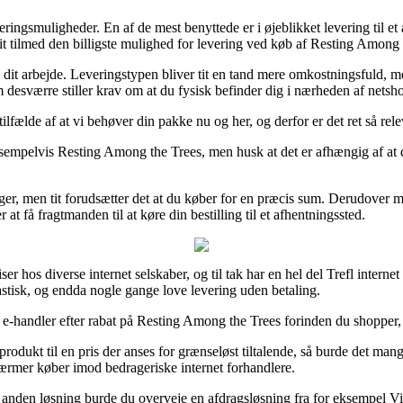
eringsmuligheder. En af de mest benyttede er i øjeblikket levering til e
t tilmed den billigste mulighed for levering ved køb af Resting Among 
å dit arbejde. Leveringstypen bliver tit en tand mere omkostningsfuld, m
om desværre stiller krav om at du fysisk befinder dig i nærheden af nets
fælde af at vi behøver din pakke nu og her, og derfor er det ret så relev
sempelvis Resting Among the Trees, men husk at det er afhængig af at der
r, men tit forudsætter det at du køber for en præcis sum. Derudover må
t få fragtmanden til at køre din bestilling til et afhentningssted.
ser hos diverse internet selskaber, og til tak har en hel del Trefl intern
astisk, og endda nogle gange love levering uden betaling.
e-handler efter rabat på Resting Among the Trees forinden du shopper, s
rodukt til en pris der anses for grænseløst tiltalende, så burde det man
kærmer køber imod bedrageriske internet forhandlere.
 anden løsning burde du overveje en afdragsløsning fra for eksempel Via