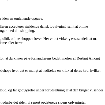
dertiden en omfattende opgave.
ndleren accepterer gældende dansk lovgivning, samt at online
ringer med din shopping.
olitik online shoppen lover. Her er det virkelig essesentielt, at man
ame eller herre.
d for, at du kigger på e-forhandlerens bedømmelser af Resting Among
hops hvor det er muligt at nedfælde en kritik af deres køb, hvilket
tilbud, og får godtgørelse under forudsætning af at den bruger vi sender
t udarbejdet siden vi senest opdaterede sidens oplysninger.