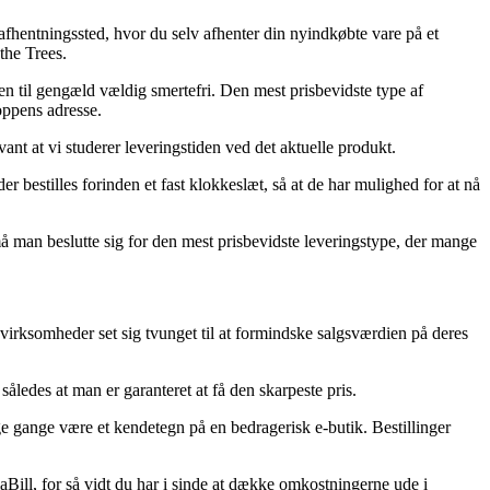
t afhentningssted, hvor du selv afhenter din nyindkøbte vare på et
the Trees.
en til gengæld vældig smertefri. Den mest prisbevidste type af
hoppens adresse.
ant at vi studerer leveringstiden ved det aktuelle produkt.
 bestilles forinden et fast klokkeslæt, så at de har mulighed for at nå
 man beslutte sig for den mest prisbevidste leveringstype, der mange
et virksomheder set sig tvunget til at formindske salgsværdien på deres
åledes at man er garanteret at få den skarpeste pris.
ge gange være et kendetegn på en bedragerisk e-butik. Bestillinger
Bill, for så vidt du har i sinde at dække omkostningerne ude i