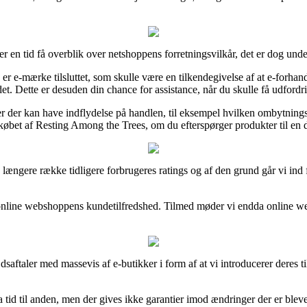
er en tid få overblik over netshoppens forretningsvilkår, det er dog un
er e-mærke tilsluttet, som skulle være en tilkendegivelse af at e-forha
et. Dette er desuden din chance for assistance, når du skulle få udford
er der kan have indflydelse på handlen, til eksempel hvilken ombytningsp
købet af Resting Among the Trees, om du efterspørger produkter til en d
længere række tidligere forbrugeres ratings og af den grund går vi in
online webshoppens kundetilfredshed. Tilmed møder vi endda online webs
dsaftaler med massevis af e-butikker i form af at vi introducerer deres 
tid til anden, men der gives ikke garantier imod ændringer der er bleve