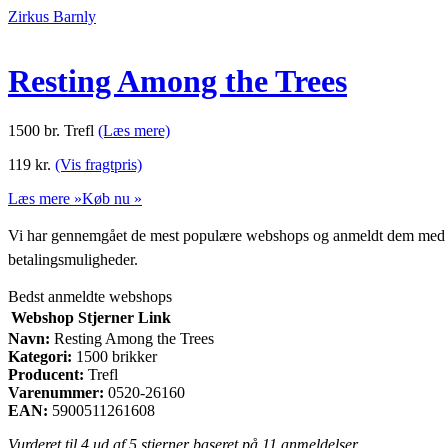
Zirkus Barnly
Resting Among the Trees
1500 br. Trefl
(Læs mere)
119
kr.
(Vis fragtpris)
Læs mere »
Køb nu »
Vi har gennemgået de mest populære webshops og anmeldt dem med stjern
betalingsmuligheder.
Bedst anmeldte webshops
Webshop
Stjerner
Link
Navn:
Resting Among the Trees
Kategori:
1500 brikker
Producent:
Trefl
Varenummer:
0520-26160
EAN:
5900511261608
Vurderet til
4
ud af 5 stjerner baseret på
11
anmeldelser