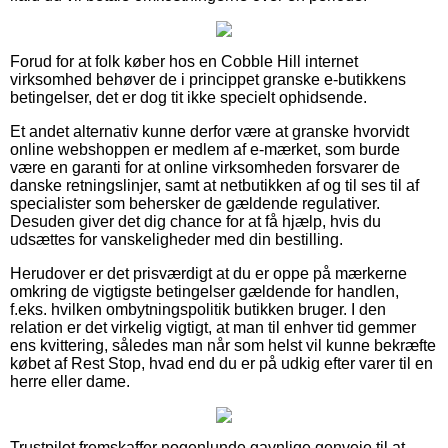
Forud for at folk køber hos en Cobble Hill internet
virksomhed behøver de i princippet granske e-butikkens
betingelser, det er dog tit ikke specielt ophidsende.
Et andet alternativ kunne derfor være at granske hvorvidt
online webshoppen er medlem af e-mærket, som burde
være en garanti for at online virksomheden forsvarer de
danske retningslinjer, samt at netbutikken af og til ses til af
specialister som behersker de gældende regulativer.
Desuden giver det dig chance for at få hjælp, hvis du
udsættes for vanskeligheder med din bestilling.
Herudover er det prisværdigt at du er oppe på mærkerne
omkring de vigtigste betingelser gældende for handlen,
f.eks. hvilken ombytningspolitik butikken bruger. I den
relation er det virkelig vigtigt, at man til enhver tid gemmer
ens kvittering, således man når som helst vil kunne bekræfte
købet af Rest Stop, hvad end du er på udkig efter varer til en
herre eller dame.
Trustpilot fremskaffer nogenlunde gavnlige genveje til at