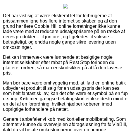
Det har vist sig at være ekstremt let for forbrugerne at
prissammenligne hos flere internet selskaber, og af den
grund har flere Cobble Hill online forretninger ikke kunne
lade være med at reducere udsalgspriserne på en række af
deres produkter – til juniorer, og ligeledes til voksne –
betragteligt, og endda nogle gange sikre levering uden
omkostninger.
Det kan immervæk være lønnende at besigtige nogle
internet selskaber efter rabat på Rest Stop forinden du
placerer ordren, så man er skudsikker på at få den laveste
pris.
Man bør bare være omhyggelig med, at ifald en online butik
udbyder et produkt til salg for en udsalgspris der kan ses
som helt fantastisk lav, kan det ofte være et symbol på en fup
e-shop. Køb med gængse betalingskort er ikke desto mindre
en del af en forordning, hvilket hjælper køberen imod
uoprigtige forhandlere på nettet.
Generelt anbefaler vi køb med kort eller mobilbetaling. Som
alternativ kunne du overveje en afdragsløsning fra fx ViaBill,
ifald du vil betale omkostningerne over en periode.