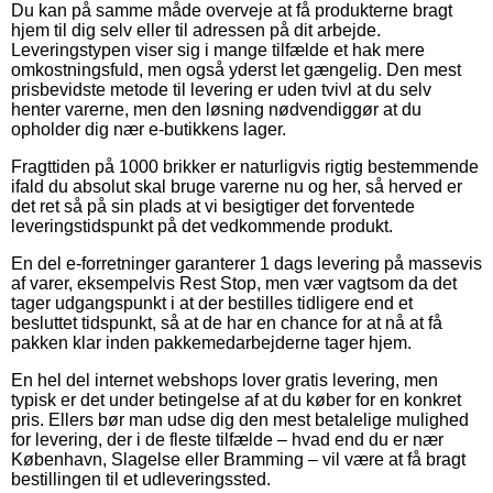
Du kan på samme måde overveje at få produkterne bragt
hjem til dig selv eller til adressen på dit arbejde.
Leveringstypen viser sig i mange tilfælde et hak mere
omkostningsfuld, men også yderst let gængelig. Den mest
prisbevidste metode til levering er uden tvivl at du selv
henter varerne, men den løsning nødvendiggør at du
opholder dig nær e-butikkens lager.
Fragttiden på 1000 brikker er naturligvis rigtig bestemmende
ifald du absolut skal bruge varerne nu og her, så herved er
det ret så på sin plads at vi besigtiger det forventede
leveringstidspunkt på det vedkommende produkt.
En del e-forretninger garanterer 1 dags levering på massevis
af varer, eksempelvis Rest Stop, men vær vagtsom da det
tager udgangspunkt i at der bestilles tidligere end et
besluttet tidspunkt, så at de har en chance for at nå at få
pakken klar inden pakkemedarbejderne tager hjem.
En hel del internet webshops lover gratis levering, men
typisk er det under betingelse af at du køber for en konkret
pris. Ellers bør man udse dig den mest betalelige mulighed
for levering, der i de fleste tilfælde – hvad end du er nær
København, Slagelse eller Bramming – vil være at få bragt
bestillingen til et udleveringssted.