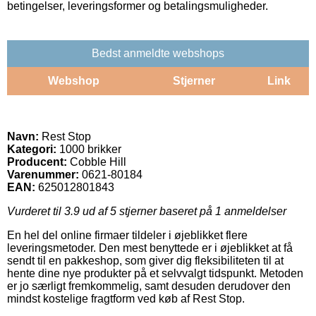
betingelser, leveringsformer og betalingsmuligheder.
Bedst anmeldte webshops
Webshop
Stjerner
Link
Navn:
Rest Stop
Kategori:
1000 brikker
Producent:
Cobble Hill
Varenummer:
0621-80184
EAN:
625012801843
Vurderet til
3.9
ud af 5 stjerner baseret på
1
anmeldelser
En hel del online firmaer tildeler i øjeblikket flere
leveringsmetoder. Den mest benyttede er i øjeblikket at få
sendt til en pakkeshop, som giver dig fleksibiliteten til at
hente dine nye produkter på et selvvalgt tidspunkt. Metoden
er jo særligt fremkommelig, samt desuden derudover den
mindst kostelige fragtform ved køb af Rest Stop.