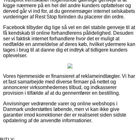
kigge nærmere på en hel del andre kunders opfattelser og
derved går vi ind for, at du gennemsøger internet selskabets
vurderinger af Rest Stop forinden du placerer din ordre.
Facebook tilbyder dig lige så vel en del stabile genveje til at
få kendskab til online forhandlerens pålidelighed. Desuden
ser vi faktisk internet forhandlere hvor det er muligt at
nedfælde en anmeldelse af deres køb, hvilket ydermere kan
tages i brug til at danne dig et indtryk af tidligere kunders
oplevelser.
Vores hjemmeside er finansieret af reklameindtægter. Vi har
et fast samarbejde med diverse firmaer på nettet og
annoncerer virksomhedernes tilbud, og indkasserer
provision i tilfælde af at du gennemfører en bestilling.
Anvisninger vedrørende varer og online webshops i
Danmark understøttes løbende, men vi kan ikke give
garantier imod korrektioner der er realiseret siden sidste
opdatering af de anvendte informationer.
BITLY: