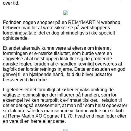
over tid.
Forinden nogen shopper på en REMYMARTIN webshop
behøver man for at være sikker se på webshoppens
forretningsaftale, det er dog almindeligvis ikke specielt
ophidsende.
Et andet alternativ kunne være at efterse om internet
forretningen er e-mærke tilsluttet, som burde være en
angivelse af at netshoppen tilslutter sig de gældende
danske regler, foruden at e-handlen jævnligt overværes af
fagfolk der forstår retningslinjerne. Dette er desuden en god
genvej til en hjælpende hånd, ifald du bliver udsat for
besvær ved din ordre.
Ligeledes er det fornuftigt at køber er vaks omkring de
vigtigste retningslinjer der influerer på handlen, som for
eksempel hvilken returpolitik e-firmaet tilsikrer. I relation til
det er det også essesentielt, at man når som helst opbevarer
sin faktura, således man senere vil kunne vidne om sit køb
af Remy Martin XO Cognac FL 70, hvad end man leder efter
en vare til en herre eller dame.