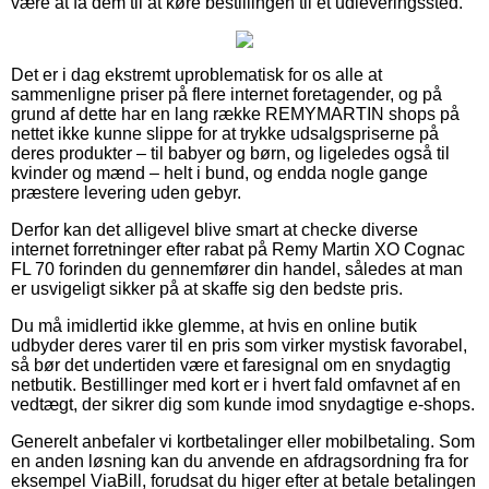
være at få dem til at køre bestillingen til et udleveringssted.
Det er i dag ekstremt uproblematisk for os alle at
sammenligne priser på flere internet foretagender, og på
grund af dette har en lang række REMYMARTIN shops på
nettet ikke kunne slippe for at trykke udsalgspriserne på
deres produkter – til babyer og børn, og ligeledes også til
kvinder og mænd – helt i bund, og endda nogle gange
præstere levering uden gebyr.
Derfor kan det alligevel blive smart at checke diverse
internet forretninger efter rabat på Remy Martin XO Cognac
FL 70 forinden du gennemfører din handel, således at man
er usvigeligt sikker på at skaffe sig den bedste pris.
Du må imidlertid ikke glemme, at hvis en online butik
udbyder deres varer til en pris som virker mystisk favorabel,
så bør det undertiden være et faresignal om en snydagtig
netbutik. Bestillinger med kort er i hvert fald omfavnet af en
vedtægt, der sikrer dig som kunde imod snydagtige e-shops.
Generelt anbefaler vi kortbetalinger eller mobilbetaling. Som
en anden løsning kan du anvende en afdragsordning fra for
eksempel ViaBill, forudsat du higer efter at betale betalingen