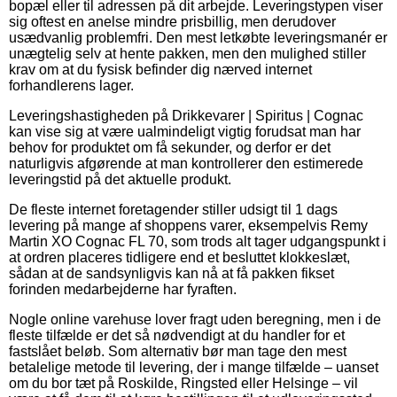
bopæl eller til adressen på dit arbejde. Leveringstypen viser
sig oftest en anelse mindre prisbillig, men derudover
usædvanlig problemfri. Den mest letkøbte leveringsmanér er
unægtelig selv at hente pakken, men den mulighed stiller
krav om at du fysisk befinder dig nærved internet
forhandlerens lager.
Leveringshastigheden på Drikkevarer | Spiritus | Cognac
kan vise sig at være ualmindeligt vigtig forudsat man har
behov for produktet om få sekunder, og derfor er det
naturligvis afgørende at man kontrollerer den estimerede
leveringstid på det aktuelle produkt.
De fleste internet foretagender stiller udsigt til 1 dags
levering på mange af shoppens varer, eksempelvis Remy
Martin XO Cognac FL 70, som trods alt tager udgangspunkt i
at ordren placeres tidligere end et besluttet klokkeslæt,
sådan at de sandsynligvis kan nå at få pakken fikset
forinden medarbejderne har fyraften.
Nogle online varehuse lover fragt uden beregning, men i de
fleste tilfælde er det så nødvendigt at du handler for et
fastslået beløb. Som alternativ bør man tage den mest
betalelige metode til levering, der i mange tilfælde – uanset
om du bor tæt på Roskilde, Ringsted eller Helsinge – vil