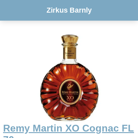
Zirkus Barnly
Remy Martin XO Cognac FL