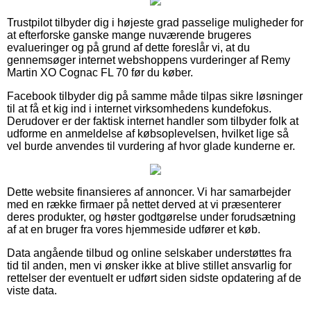
Trustpilot tilbyder dig i højeste grad passelige muligheder for
at efterforske ganske mange nuværende brugeres
evalueringer og på grund af dette foreslår vi, at du
gennemsøger internet webshoppens vurderinger af Remy
Martin XO Cognac FL 70 før du køber.
Facebook tilbyder dig på samme måde tilpas sikre løsninger
til at få et kig ind i internet virksomhedens kundefokus.
Derudover er der faktisk internet handler som tilbyder folk at
udforme en anmeldelse af købsoplevelsen, hvilket lige så
vel burde anvendes til vurdering af hvor glade kunderne er.
Dette website finansieres af annoncer. Vi har samarbejder
med en række firmaer på nettet derved at vi præsenterer
deres produkter, og høster godtgørelse under forudsætning
af at en bruger fra vores hjemmeside udfører et køb.
Data angående tilbud og online selskaber understøttes fra
tid til anden, men vi ønsker ikke at blive stillet ansvarlig for
rettelser der eventuelt er udført siden sidste opdatering af de
viste data.