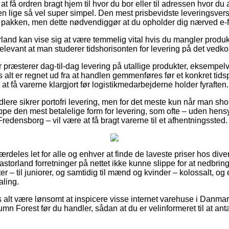
få ordren bragt hjem til hvor du bor eller til adressen hvor du a
n lige så vel super simpel. Den mest prisbevidste leveringsversio
r pakken, men dette nødvendiggør at du opholder dig nærved e-
land kan vise sig at være temmelig vital hvis du mangler produ
elevant at man studerer tidshorisonten for levering på det ved
r præsterer dag-til-dag levering på utallige produkter, eksempe
alt er regnet ud fra at handlen gemmenføres før et konkret tids
 at få varerne klargjort før logistikmedarbejderne holder fyraften.
lere sikrer portofri levering, men for det meste kun når man sho
ppe den mest betalelige form for levering, som ofte – uden hensy
Fredensborg – vil være at få bragt varerne til et afhentningssted.
ærdeles let for alle og enhver at finde de laveste priser hos dive
Castorland forretninger på nettet ikke kunne slippe for at nedbrin
ter – til juniorer, og samtidig til mænd og kvinder – kolossalt, 
aling.
s alt være lønsomt at inspicere visse internet varehuse i Danmar
n Forest før du handler, sådan at du er velinformeret til at an