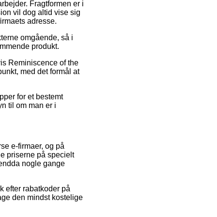
rbejder. Fragtformen er i
n vil dog altid vise sig
firmaets adresse.
kterne omgående, så i
kommende produkt.
lvis Reminiscence of the
punkt, med det formål at
pper for et bestemt
n til om man er i
rse e-firmaer, og på
ge priserne på specielt
og endda nogle gange
k efter rabatkoder på
tage den mindst kostelige