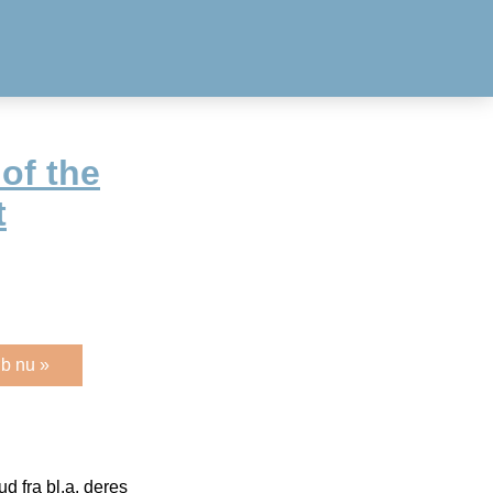
of the
t
b nu »
 fra bl.a. deres