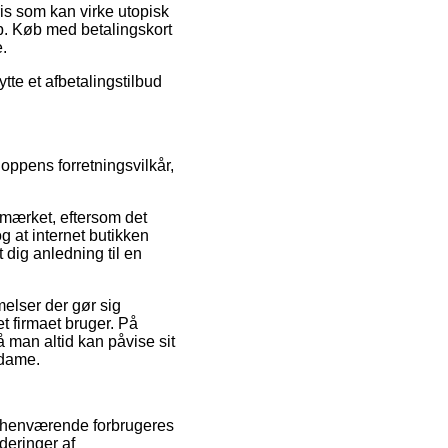
ris som kan virke utopisk
p. Køb med betalingskort
e.
tte et afbetalingstilbud
oppens forretningsvilkår,
-mærket, eftersom det
og at internet butikken
 dig anledning til en
elser der gør sig
t firmaet bruger. På
å man altid kan påvise sit
 dame.
forhenværende forbrugeres
deringer af