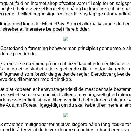
t, at ifald en internet shop afsætter varer til salg for en salgsp
 nogle tilfælde være et kendetegn på en bedragerisk online sho
 en regel, hvilket begunstiger en overfor snydagtige e-forhandler
illinger med kort eller MobilePay. Som et alternativ kunne du beny
 tilstræber at finansiere beløbet i flere bidder.
en Castorland e-forretning behøver man principielt gennemse e-sh
 videre spændende.
e være at se nærmere på om online virksomheden er tilsluttet e
t internet selskabet retter sig efter de officielle danske regler, 
 af fagmænd som forstår de gældende regler. Derudover giver det
orvoldes dilemmaer med dit indkøb.
hjælp at køberen er hensynstagende til de mest centrale bestemm
ed købet, som eksempelvis hvilken ombytningsrettighed interne
uden essesentielt, at man til enhver tid bibeholder ens faktura, s
he Autumn Forest, ligegyldigt om du skal købe til en herre eller
tisk strålende muligheder for at blive klogere på en lang række 
nd tilråder vi, at du bliver klogere på online forhandlerens vur