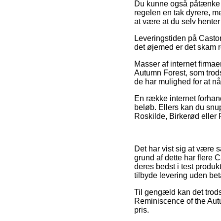
Du kunne også påtænke at 
regelen en tak dyrere, me
at være at du selv hente
Leveringstiden på Castor
det øjemed er det skam r
Masser af internet firmae
Autumn Forest, som trods 
de har mulighed for at nå
En række internet forhand
beløb. Ellers kan du snu
Roskilde, Birkerød eller 
Det har vist sig at være s
grund af dette har flere 
deres bedst i test produk
tilbyde levering uden bet
Til gengæld kan det trod
Reminiscence of the Autum
pris.