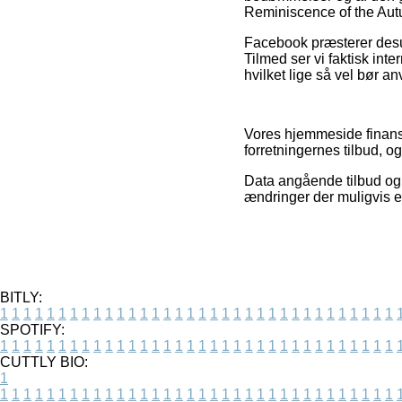
Reminiscence of the Autu
Facebook præsterer desud
Tilmed ser vi faktisk int
hvilket lige så vel bør anv
Vores hjemmeside finansi
forretningernes tilbud, o
Data angående tilbud og o
ændringer der muligvis er
BITLY:
1
1
1
1
1
1
1
1
1
1
1
1
1
1
1
1
1
1
1
1
1
1
1
1
1
1
1
1
1
1
1
1
1
1
SPOTIFY:
1
1
1
1
1
1
1
1
1
1
1
1
1
1
1
1
1
1
1
1
1
1
1
1
1
1
1
1
1
1
1
1
1
1
CUTTLY BIO:
1
1
1
1
1
1
1
1
1
1
1
1
1
1
1
1
1
1
1
1
1
1
1
1
1
1
1
1
1
1
1
1
1
1
1