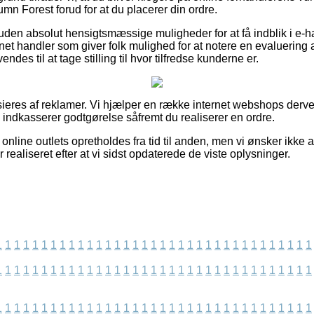
mn Forest forud for at du placerer din ordre.
en absolut hensigtsmæssige muligheder for at få indblik i e-h
ernet handler som giver folk mulighed for at notere en evaluering
endes til at tage stilling til hvor tilfredse kunderne er.
eres af reklamer. Vi hjælper en række internet webshops derved
g indkasserer godtgørelse såfremt du realiserer en ordre.
nline outlets opretholdes fra tid til anden, men vi ønsker ikke a
 realiseret efter at vi sidst opdaterede de viste oplysninger.
1
1
1
1
1
1
1
1
1
1
1
1
1
1
1
1
1
1
1
1
1
1
1
1
1
1
1
1
1
1
1
1
1
1
1
1
1
1
1
1
1
1
1
1
1
1
1
1
1
1
1
1
1
1
1
1
1
1
1
1
1
1
1
1
1
1
1
1
1
1
1
1
1
1
1
1
1
1
1
1
1
1
1
1
1
1
1
1
1
1
1
1
1
1
1
1
1
1
1
1
1
1
1
1
1