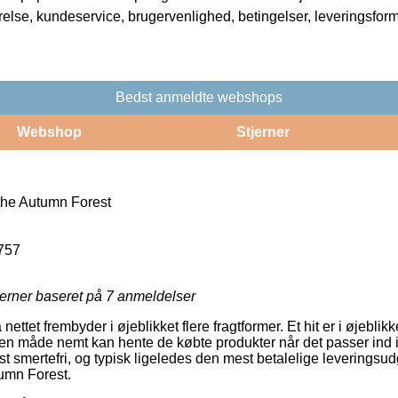
rrelse, kundeservice, brugervenlighed, betingelser, leveringsfor
Bedst anmeldte webshops
Webshop
Stjerner
the Autumn Forest
757
jerner baseret på
7
anmeldelser
ttet frembyder i øjeblikket flere fragtformer. Et hit er i øjeblikket
en måde nemt kan hente de købte produkter når det passer ind i
st smertefri, og typisk ligeledes den mest betalelige leveringsu
umn Forest.