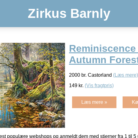
Zirkus Barnly
Reminiscence 
Autumn Fores
2000 br. Castorland
(Læs mere)
149
kr.
(Vis fragtpris)
Læs mere »
Kø
t populære webshops og anmeldt dem med stjerner fra 1 til 5 ud