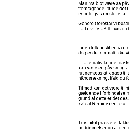
Man må blot være så påvag
fremragende, burde det i
er heldigvis omsluttet af
Generelt foreslår vi best
fra f.eks. ViaBill, hvis du
Inden folk bestiller på 
dog er det normalt ikke
Et alternativ kunne måsk
kan være en påvisning af a
rutinemæssigt kigges til
håndsrækning, ifald du f
Tilmed kan det være til 
gældende i forbindelse m
grund af dette er det des
køb af Reminiscence of t
Trustpilot præsterer fak
bedømmelser og af den gru