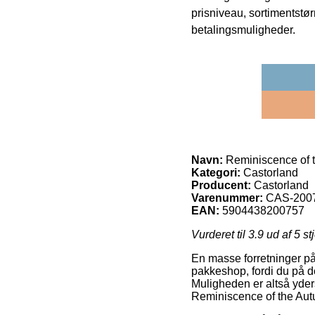
prisniveau, sortimentstø
betalingsmuligheder.
Navn:
Reminiscence of 
Kategori:
Castorland
Producent:
Castorland
Varenummer:
CAS-200
EAN:
5904438200757
Vurderet til
3.9
ud af 5 st
En masse forretninger på ne
pakkeshop, fordi du på d
Muligheden er altså yder
Reminiscence of the Aut