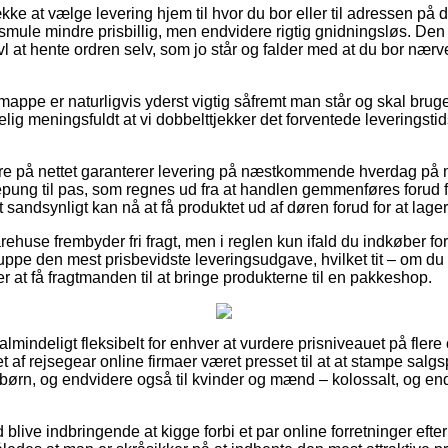
ække at vælge levering hjem til hvor du bor eller til adressen på 
e smule mindre prisbillig, men endvidere rigtig gnidningsløs. Den
ivl at hente ordren selv, som jo står og falder med at du bor næ
appe er naturligvis yderst vigtig såfremt man står og skal bruge
elig meningsfuldt at vi dobbelttjekker det forventede leveringstid
re på nettet garanterer levering på næstkommende hverdag på
pung til pas, som regnes ud fra at handlen gemmenføres forud f
 sandsynligt kan nå at få produktet ud af døren forud for at lager
ehuse frembyder fri fragt, men i reglen kun ifald du indkøber for 
uppe den mest prisbevidste leveringsudgave, hvilket tit – om d
r at få fragtmanden til at bringe produkterne til en pakkeshop.
almindeligt fleksibelt for enhver at vurdere prisniveauet på flere
let af rejsegear online firmaer været presset til at at stampe sal
g børn, og endvidere også til kvinder og mænd – kolossalt, og 
d blive indbringende at kigge forbi et par online forretninger eft