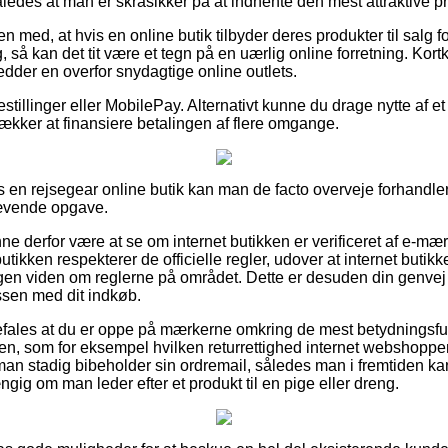
ledes at man er skråsikker på at indhente den mest attraktive pr
 med, at hvis en online butik tilbyder deres produkter til salg f
 så kan det tit være et tegn på en uærlig online forretning. Kortkø
redder en overfor snydagtige online outlets.
estillinger eller MobilePay. Alternativt kunne du drage nytte af e
trækker at finansiere betalingen af flere omgange.
s en rejsegear online butik kan man de facto overveje forhandle
rævende opgave.
 derfor være at se om internet butikken er verificeret af e-mærk
butikken respekterer de officielle regler, udover at internet butik
 viden om reglerne på området. Dette er desuden din genvej til
essen med dit indkøb.
fales at du er oppe på mærkerne omkring de mest betydningsful
en, som for eksempel hvilken returrettighed internet webshoppen 
an stadig bibeholder sin ordremail, således man i fremtiden ka
gig om man leder efter et produkt til en pige eller dreng.