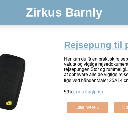
Zirkus Barnly
Rejsepung til 
Her kan du få en praktisk rejsep
valuta og vigtige rejsedokumen
rejsepungen:Stor og rummeligLet
at opbevare alle de vigtige rej
lige ved håndenMåler 25Ã14 c
59
kr.
(Vis fragtpris)
Læs mere »
Kø