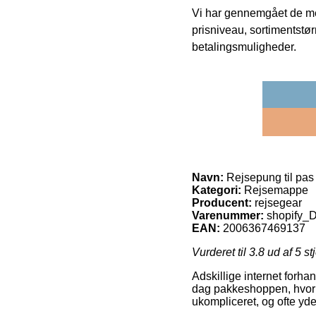
Vi har gennemgået de mes
prisniveau, sortimentstø
betalingsmuligheder.
Navn:
Rejsepung til pas
Kategori:
Rejsemappe
Producent:
rejsegear
Varenummer:
shopify
EAN:
2006367469137
Vurderet til
3.8
ud af 5 st
Adskillige internet forha
dag pakkeshoppen, hvor d
ukompliceret, og ofte yd