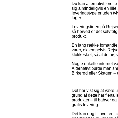
Du kan alternativt foretr
sig almindeligvis en lill
leveringstype er uden tv
lager.
Leveringstiden på Rejsem
så herved er det selvfølg
produkt.
En lang række forhandle
varer, eksempelvis Rejse
klokkeslæt, så at de højst
Nogle enkelte internet var
Alternativt burde man sn
Birkerød eller Skagen – e
Det har vist sig at være u
grund af dette har flertal
produkter – til babyer o
gratis levering.
Det kan dog til hver en ti