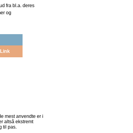
 fra bl.a. deres
mer og
Link
 de mest anvendte er i
r altså ekstremt
til pas.