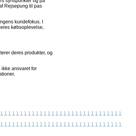
ders synspunkter og på
af Rejsepung til pas
ningens kundefokus. I
deres købsoplevelse,
terer deres produkter, og
 ikke ansvaret for
tioner.
1
1
1
1
1
1
1
1
1
1
1
1
1
1
1
1
1
1
1
1
1
1
1
1
1
1
1
1
1
1
1
1
1
1
1
1
1
1
1
1
1
1
1
1
1
1
1
1
1
1
1
1
1
1
1
1
1
1
1
1
1
1