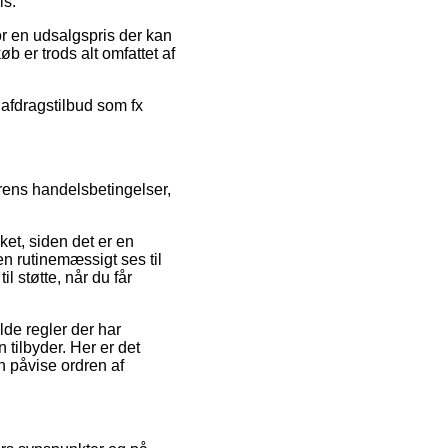
is.
or en udsalgspris der kan
b er trods alt omfattet af
t afdragstilbud som fx
rens handelsbetingelser,
et, siden det er en
ken rutinemæssigt ses til
 støtte, når du får
de regler der har
tilbyder. Her er det
n påvise ordren af