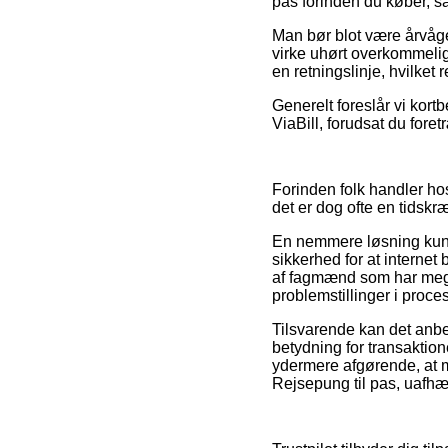
pas forinden du køber, så
Man bør blot være årvågen
virke uhørt overkommelig,
en retningslinje, hvilket 
Generelt foreslår vi kortb
ViaBill, forudsat du fore
Forinden folk handler ho
det er dog ofte en tidsk
En nemmere løsning kunne
sikkerhed for at internet 
af fagmænd som har megen
problemstillinger i proc
Tilsvarende kan det anbe
betydning for transaktion
ydermere afgørende, at m
Rejsepung til pas, uafhæn