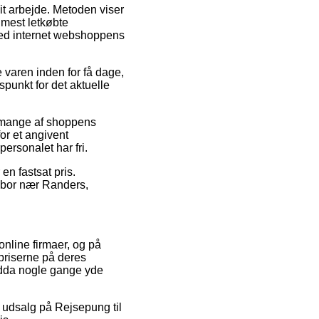
dit arbejde. Metoden viser
 mest letkøbte
rved internet webshoppens
 varen inden for få dage,
spunkt for det aktuelle
 mange af shoppens
or et angivent
personalet har fri.
en fastsat pris.
u bor nær Randers,
 online firmaer, og på
gspriserne på deres
endda nogle gange yde
er udsalg på Rejsepung til