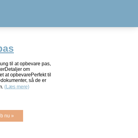
pas
ung til at opbevare pas,
terDetaljer om
 at opbevarePerfekt til
sedokumenter, så de er
m.
(Læs mere)
b nu »