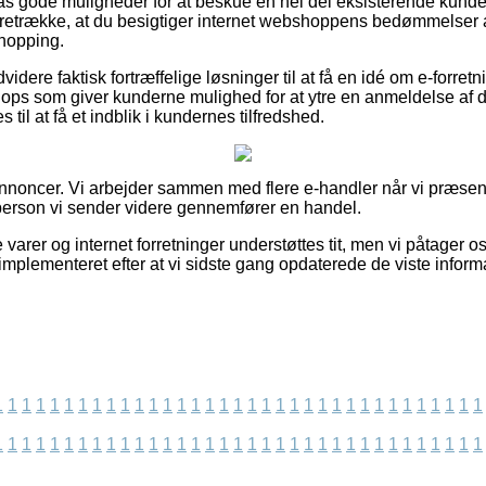
ilpas gode muligheder for at beskue en hel del eksisterende kun
 foretrække, at du besigtiger internet webshoppens bedømmelser 
shopping.
videre faktisk fortræffelige løsninger til at få en idé om e-forret
hops som giver kunderne mulighed for at ytre en anmeldelse af 
il at få et indblik i kundernes tilfredshed.
annoncer. Vi arbejder sammen med flere e-handler når vi præsen
 person vi sender videre gennemfører en handel.
varer og internet forretninger understøttes tit, men vi påtager os
mplementeret efter at vi sidste gang opdaterede de viste informa
1
1
1
1
1
1
1
1
1
1
1
1
1
1
1
1
1
1
1
1
1
1
1
1
1
1
1
1
1
1
1
1
1
1
1
1
1
1
1
1
1
1
1
1
1
1
1
1
1
1
1
1
1
1
1
1
1
1
1
1
1
1
1
1
1
1
1
1
1
1