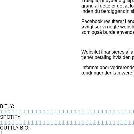
Trustpilot tilbyder dig t
grund af dette er det at
inden du færdiggør din 
Facebook resulterer i end
øvrigt ser vi nogle webs
som også burde anvendes t
Websitet finansieres af 
tjener betaling hvis den
Informationer vedrørende 
ændringer der kan være i
BITLY:
1
1
1
1
1
1
1
1
1
1
1
1
1
1
1
1
1
1
1
1
1
1
1
1
1
1
1
1
1
1
1
1
1
1
SPOTIFY:
1
1
1
1
1
1
1
1
1
1
1
1
1
1
1
1
1
1
1
1
1
1
1
1
1
1
1
1
1
1
1
1
1
1
CUTTLY BIO:
1