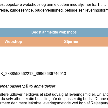
t populære webshops og anmeldt dem med stjerner fra 1 til 5 ud
rrelse, kundeservice, brugervenlighed, betingelser, leveringsfor
Bedst anmeldte webshops
Webshop
Stjerner
_DK_2888553562212_39962636746913
jerner baseret på
45
anmeldelser
ndlere udlover heldigvis et stort udvalg af leveringsmidler. En af
u selv afhenter din bestilling når det passer dig bedst. Denne e
ermere den mest letkøbte leveringsmetode ved køb af Rejsepung 