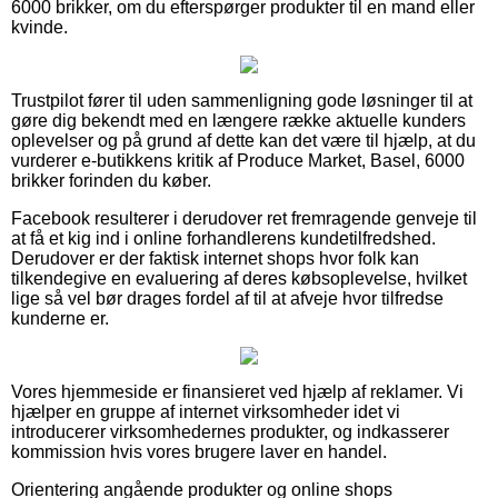
6000 brikker, om du efterspørger produkter til en mand eller
kvinde.
Trustpilot fører til uden sammenligning gode løsninger til at
gøre dig bekendt med en længere række aktuelle kunders
oplevelser og på grund af dette kan det være til hjælp, at du
vurderer e-butikkens kritik af Produce Market, Basel, 6000
brikker forinden du køber.
Facebook resulterer i derudover ret fremragende genveje til
at få et kig ind i online forhandlerens kundetilfredshed.
Derudover er der faktisk internet shops hvor folk kan
tilkendegive en evaluering af deres købsoplevelse, hvilket
lige så vel bør drages fordel af til at afveje hvor tilfredse
kunderne er.
Vores hjemmeside er finansieret ved hjælp af reklamer. Vi
hjælper en gruppe af internet virksomheder idet vi
introducerer virksomhedernes produkter, og indkasserer
kommission hvis vores brugere laver en handel.
Orientering angående produkter og online shops