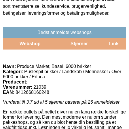
sortimentstørrelse, kundeservice, brugervenlighed,
betingelser, leveringsformer og betalingsmuligheder.
Bedst anmeldte webshops
Webshop
Stjerner
Link
Navn:
Produce Market, Basel, 6000 brikker
Kategori:
Puslespil brikker / Landskab / Mennesker / Over
6000 brikker / Educa
Producent:
Varenummer:
21039
EAN:
8412668160248
Vurderet til
3.7
ud af 5 stjerner baseret på
26
anmeldelser
En række outlets på nettet giver nu en lang række forskellige
former for levering. Den mest moderne er nu om stunder
pakkeshops, og så kan du blot hente din bestilling på et
valgfrit tidspunkt. Løsningen er jo virkelig let, samt i mange