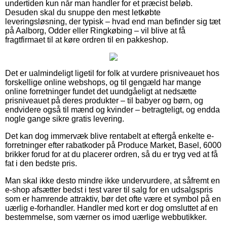
undertiden kun når man handler for et præcist beløb.
Desuden skal du snuppe den mest letkøbte
leveringsløsning, der typisk – hvad end man befinder sig tæt
på Aalborg, Odder eller Ringkøbing – vil blive at få
fragtfirmaet til at køre ordren til en pakkeshop.
Det er ualmindeligt ligetil for folk at vurdere prisniveauet hos
forskellige online webshops, og til gengæld har mange
online forretninger fundet det uundgåeligt at nedsætte
prisniveauet på deres produkter – til babyer og børn, og
endvidere også til mænd og kvinder – betragteligt, og endda
nogle gange sikre gratis levering.
Det kan dog immervæk blive rentabelt at eftergå enkelte e-
forretninger efter rabatkoder på Produce Market, Basel, 6000
brikker forud for at du placerer ordren, så du er tryg ved at få
fat i den bedste pris.
Man skal ikke desto mindre ikke undervurdere, at såfremt en
e-shop afsætter bedst i test varer til salg for en udsalgspris
som er hamrende attraktiv, bør det ofte være et symbol på en
uærlig e-forhandler. Handler med kort er dog omsluttet af en
bestemmelse, som værner os imod uærlige webbutikker.