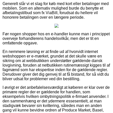
Generelt slår vi et slag for køb med kort eller betalinger med
mobilen. Som en alternativ mulighed burde du benytte et
afbetalingstilbud som fx ViaBill, forudsat du hellere vil
honorere betalingen over en længere periode.
Før nogen shopper hos en e-handler kunne man i princippet
overveje forhandlerens handelsvilkår, men det er tit en
omfattende opgave.
En nemmere løsning er at finde ud af hvorvidt internet
webshoppen er e-mærket, grundet at det skulle være en
sikring om at webbutikken understøtter gældende dansk
lovgivning, foruden at netbutikken rutinemæssigt kigges til af
fagmænd som har ekspertise inden for de gældende regler.
Derudover giver det dig genvej til at få bistand, for så vidt du
bliver udsat for problemer ved din bestilling.
I øvrigt er det anbefalelsesværdigt at køberen er klar over de
primære regler der er gældende for handlen, som
eksempelvis hvilken ombytningspolitik e-firmaet anvender. I
den sammenhæng er det ydermere essesentielt, at man
stadigvæk bevarer sin kvittering, således man en anden
gang vil kunne bevidne ordren af Produce Market, Basel,