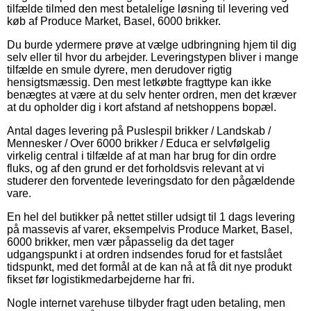
tilfælde tilmed den mest betalelige løsning til levering ved
køb af Produce Market, Basel, 6000 brikker.
Du burde ydermere prøve at vælge udbringning hjem til dig
selv eller til hvor du arbejder. Leveringstypen bliver i mange
tilfælde en smule dyrere, men derudover rigtig
hensigtsmæssig. Den mest letkøbte fragttype kan ikke
benægtes at være at du selv henter ordren, men det kræver
at du opholder dig i kort afstand af netshoppens bopæl.
Antal dages levering på Puslespil brikker / Landskab /
Mennesker / Over 6000 brikker / Educa er selvfølgelig
virkelig central i tilfælde af at man har brug for din ordre
fluks, og af den grund er det forholdsvis relevant at vi
studerer den forventede leveringsdato for den pågældende
vare.
En hel del butikker på nettet stiller udsigt til 1 dags levering
på massevis af varer, eksempelvis Produce Market, Basel,
6000 brikker, men vær påpasselig da det tager
udgangspunkt i at ordren indsendes forud for et fastslået
tidspunkt, med det formål at de kan nå at få dit nye produkt
fikset før logistikmedarbejderne har fri.
Nogle internet varehuse tilbyder fragt uden betaling, men