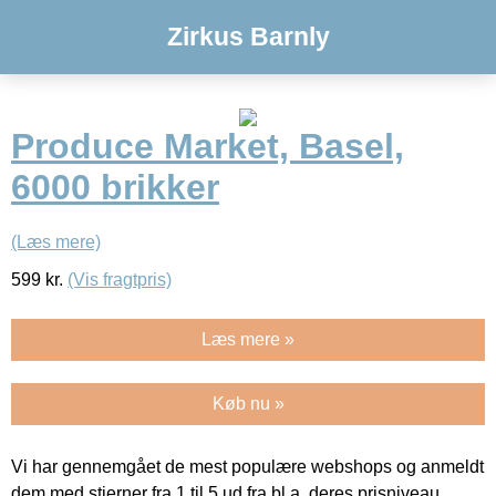
Zirkus Barnly
Produce Market, Basel,
6000 brikker
(Læs mere)
599
kr.
(Vis fragtpris)
Læs mere »
Køb nu »
Vi har gennemgået de mest populære webshops og anmeldt
dem med stjerner fra 1 til 5 ud fra bl.a. deres prisniveau,