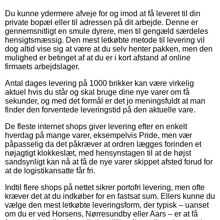
Du kunne ydermere afveje for og imod at få leveret til din
private bopæl eller til adressen på dit arbejde. Denne er
gennemsnitligt en smule dyrere, men til gengæld særdeles
hensigtsmæssig. Den mest letkøbte metode til levering vil
dog altid vise sig at være at du selv henter pakken, men den
mulighed er betinget af at du er i kort afstand af online
firmaets arbejdslager.
Antal dages levering på 1000 brikker kan være virkelig
aktuel hvis du står og skal bruge dine nye varer om få
sekunder, og med det formål er det jo meningsfuldt at man
finder den forventede leveringstid på den aktuelle vare.
De fleste internet shops giver levering efter en enkelt
hverdag på mange varer, eksempelvis Pride, men vær
påpasselig da det påkræver at ordren lægges forinden et
nøjagtigt klokkeslæt, med hensynstagen til at de højst
sandsynligt kan nå at få de nye varer skippet afsted forud for
at de logistikansatte får fri.
Indtil flere shops på nettet sikrer portofri levering, men ofte
kræver det at du indkøber for en fastsat sum. Ellers kunne du
vælge den mest letkøbte leveringsform, der typisk – uanset
om du er ved Horsens, Nørresundby eller Aars – er at få