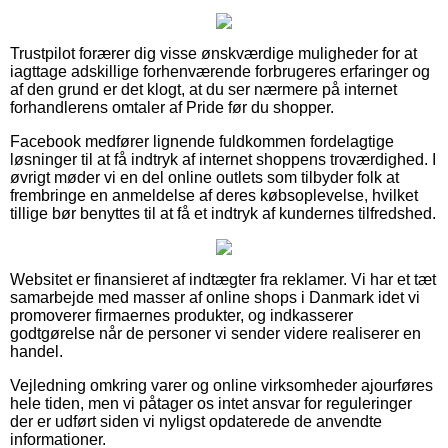
Trustpilot forærer dig visse ønskværdige muligheder for at
iagttage adskillige forhenværende forbrugeres erfaringer og
af den grund er det klogt, at du ser nærmere på internet
forhandlerens omtaler af Pride før du shopper.
Facebook medfører lignende fuldkommen fordelagtige
løsninger til at få indtryk af internet shoppens troværdighed. I
øvrigt møder vi en del online outlets som tilbyder folk at
frembringe en anmeldelse af deres købsoplevelse, hvilket
tillige bør benyttes til at få et indtryk af kundernes tilfredshed.
Websitet er finansieret af indtægter fra reklamer. Vi har et tæt
samarbejde med masser af online shops i Danmark idet vi
promoverer firmaernes produkter, og indkasserer
godtgørelse når de personer vi sender videre realiserer en
handel.
Vejledning omkring varer og online virksomheder ajourføres
hele tiden, men vi påtager os intet ansvar for reguleringer
der er udført siden vi nyligst opdaterede de anvendte
informationer.