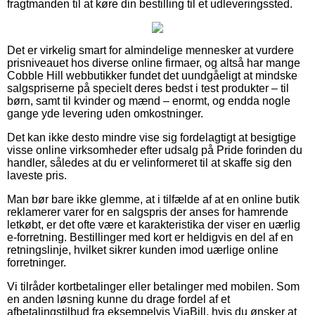
fragtmanden til at køre din bestilling til et udleveringssted.
Det er virkelig smart for almindelige mennesker at vurdere
prisniveauet hos diverse online firmaer, og altså har mange
Cobble Hill webbutikker fundet det uundgåeligt at mindske
salgspriserne på specielt deres bedst i test produkter – til
børn, samt til kvinder og mænd – enormt, og endda nogle
gange yde levering uden omkostninger.
Det kan ikke desto mindre vise sig fordelagtigt at besigtige
visse online virksomheder efter udsalg på Pride forinden du
handler, således at du er velinformeret til at skaffe sig den
laveste pris.
Man bør bare ikke glemme, at i tilfælde af at en online butik
reklamerer varer for en salgspris der anses for hamrende
letkøbt, er det ofte være et karakteristika der viser en uærlig
e-forretning. Bestillinger med kort er heldigvis en del af en
retningslinje, hvilket sikrer kunden imod uærlige online
forretninger.
Vi tilråder kortbetalinger eller betalinger med mobilen. Som
en anden løsning kunne du drage fordel af et
afbetalingstilbud fra eksempelvis ViaBill, hvis du ønsker at