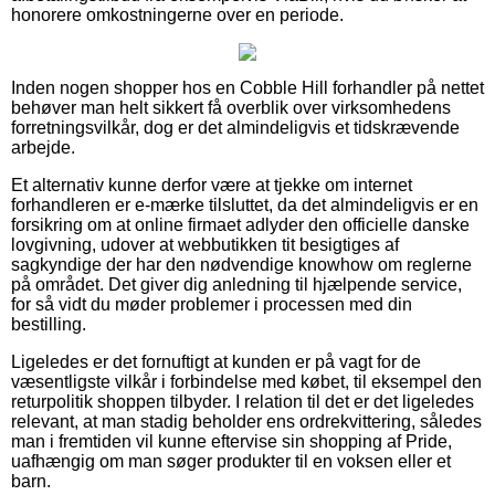
honorere omkostningerne over en periode.
Inden nogen shopper hos en Cobble Hill forhandler på nettet
behøver man helt sikkert få overblik over virksomhedens
forretningsvilkår, dog er det almindeligvis et tidskrævende
arbejde.
Et alternativ kunne derfor være at tjekke om internet
forhandleren er e-mærke tilsluttet, da det almindeligvis er en
forsikring om at online firmaet adlyder den officielle danske
lovgivning, udover at webbutikken tit besigtiges af
sagkyndige der har den nødvendige knowhow om reglerne
på området. Det giver dig anledning til hjælpende service,
for så vidt du møder problemer i processen med din
bestilling.
Ligeledes er det fornuftigt at kunden er på vagt for de
væsentligste vilkår i forbindelse med købet, til eksempel den
returpolitik shoppen tilbyder. I relation til det er det ligeledes
relevant, at man stadig beholder ens ordrekvittering, således
man i fremtiden vil kunne eftervise sin shopping af Pride,
uafhængig om man søger produkter til en voksen eller et
barn.