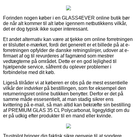
Forinden nogen køber i en GLASS4EVER online butik bør
de når alt kommer til alt løbe igennem netbutikkens vilkår,
det er dog typisk ikke super interessant.
Et andet alternativ kan være at tjekke om online forretningen
er tilsluttet e-mærket, fordi det generelt er et billede på at e-
forretningen opfylder de danske retningslinjer, udover at e-
firmaet af og til revurderes af fagmænd som mestrer
vedtægterne på området. Dette er en god lejlighed til
hjælpende service, såfremt du oplever problemer i
forbindelse med dit køb.
Ligeså tilråder vi at køberen er obs på de mest essentielle
vilkår der indvirker på bestillingen, som for eksempel den
returneringsret online butikken benytter. Derfor er det på
samme måde essesentielt, at man stadig sikrer ens
kvittering på e-mail, så man altid kan bekræfte sin bestilling
af PREMIUM GLAS 35 CL Polycarbonat, ligegyldigt om du
er på udkig efter produkter til en mand eller kvinde.
Trustpilot bringer dig faktisk sikre genveje til at sondere