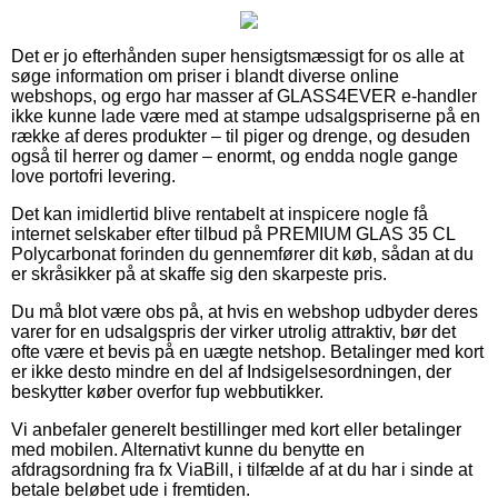
Det er jo efterhånden super hensigtsmæssigt for os alle at
søge information om priser i blandt diverse online
webshops, og ergo har masser af GLASS4EVER e-handler
ikke kunne lade være med at stampe udsalgspriserne på en
række af deres produkter – til piger og drenge, og desuden
også til herrer og damer – enormt, og endda nogle gange
love portofri levering.
Det kan imidlertid blive rentabelt at inspicere nogle få
internet selskaber efter tilbud på PREMIUM GLAS 35 CL
Polycarbonat forinden du gennemfører dit køb, sådan at du
er skråsikker på at skaffe sig den skarpeste pris.
Du må blot være obs på, at hvis en webshop udbyder deres
varer for en udsalgspris der virker utrolig attraktiv, bør det
ofte være et bevis på en uægte netshop. Betalinger med kort
er ikke desto mindre en del af Indsigelsesordningen, der
beskytter køber overfor fup webbutikker.
Vi anbefaler generelt bestillinger med kort eller betalinger
med mobilen. Alternativt kunne du benytte en
afdragsordning fra fx ViaBill, i tilfælde af at du har i sinde at
betale beløbet ude i fremtiden.