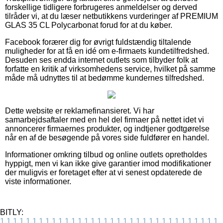
forskellige tidligere forbrugeres anmeldelser og derved
tilråder vi, at du læser netbutikkens vurderinger af PREMIUM
GLAS 35 CL Polycarbonat forud for at du køber.
Facebook forærer dig for øvrigt fuldstændig tiltalende
muligheder for at få en idé om e-firmaets kundetilfredshed.
Desuden ses endda internet outlets som tilbyder folk at
forfatte en kritik af virksomhedens service, hvilket på samme
måde må udnyttes til at bedømme kundernes tilfredshed.
Dette website er reklamefinansieret. Vi har
samarbejdsaftaler med en hel del firmaer på nettet idet vi
annoncerer firmaernes produkter, og indtjener godtgørelse
når en af de besøgende på vores side fuldfører en handel.
Informationer omkring tilbud og online outlets opretholdes
hyppigt, men vi kan ikke give garantier imod modifikationer
der muligvis er foretaget efter at vi senest opdaterede de
viste informationer.
BITLY:
1
1
1
1
1
1
1
1
1
1
1
1
1
1
1
1
1
1
1
1
1
1
1
1
1
1
1
1
1
1
1
1
1
1