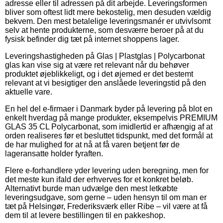
adresse eller til adressen på dit arbejde. Leveringsformen
bliver som oftest lidt mere bekostelig, men desuden vældig
bekvem. Den mest betalelige leveringsmanér er utvivlsomt
selv at hente produkterne, som desværre beroer på at du
fysisk befinder dig tæt på internet shoppens lager.
Leveringshastigheden på Glas | Plastglas | Polycarbonat
glas kan vise sig at være ret relevant når du behøver
produktet øjeblikkeligt, og i det øjemed er det bestemt
relevant at vi besigtiger den anslåede leveringstid på den
aktuelle vare.
En hel del e-firmaer i Danmark byder på levering på blot en
enkelt hverdag på mange produkter, eksempelvis PREMIUM
GLAS 35 CL Polycarbonat, som imidlertid er afhængig af at
orden realiseres før et besluttet tidspunkt, med det formål at
de har mulighed for at nå at få varen betjent før de
lageransatte holder fyraften.
Flere e-forhandlere yder levering uden beregning, men for
det meste kun ifald der erhverves for et konkret beløb.
Alternativt burde man udvælge den mest letkøbte
leveringsudgave, som gerne – uden hensyn til om man er
tæt på Helsingør, Frederiksværk eller Ribe – vil være at få
dem til at levere bestillingen til en pakkeshop.