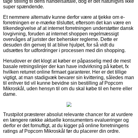
tage stilling til dens handelsaftale, dog er det naturligvis ikke
super spændende.
Et nemmere alternativ kunne derfor være at tjekke om e-
forretningen er e-mærke tilsluttet, eftersom det kan være en
tilkendegivelse af at internet forretningen understøtter dansk
lovgivning, foruden at internet shoppen regelmæssigt
overvåges af jurister der behersker reglerne. Dette er
desuden din genvej til at blive hjulpet, for så vidt du
udsættes for udfordringer i processen med din shopping.
Herudover er det klogt at køber er påpasselig med de mest
basale retningslinjer der kan have indvirkning på købet, fx
hvilken returret online firmaet garanterer. Her er det tillige
vigtigt, at man stadigvæk bevarer sin kvittering, således man
til enhver tid vil kunne bevidne sin bestilling af Popcorn
Mikroskål, uden hensyn til om du skal købe til en herre eller
dame.
Trustpilot præsterer absolut relevante chancer for at vurdere
en længere række aktuelle konsumenters evalueringer og
derfor er det fornuftigt, at du kigger på online forretningens
ratings af Popcorn Mikroskål før du placerer din ordre.