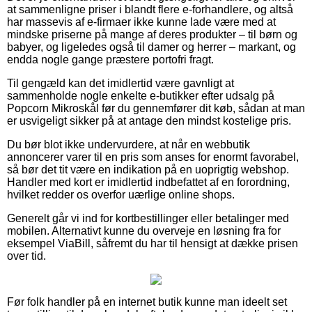
at sammenligne priser i blandt flere e-forhandlere, og altså
har massevis af e-firmaer ikke kunne lade være med at
mindske priserne på mange af deres produkter – til børn og
babyer, og ligeledes også til damer og herrer – markant, og
endda nogle gange præstere portofri fragt.
Til gengæld kan det imidlertid være gavnligt at
sammenholde nogle enkelte e-butikker efter udsalg på
Popcorn Mikroskål før du gennemfører dit køb, sådan at man
er usvigeligt sikker på at antage den mindst kostelige pris.
Du bør blot ikke undervurdere, at når en webbutik
annoncerer varer til en pris som anses for enormt favorabel,
så bør det tit være en indikation på en uoprigtig webshop.
Handler med kort er imidlertid indbefattet af en forordning,
hvilket redder os overfor uærlige online shops.
Generelt går vi ind for kortbestillinger eller betalinger med
mobilen. Alternativt kunne du overveje en løsning fra for
eksempel ViaBill, såfremt du har til hensigt at dække prisen
over tid.
Før folk handler på en internet butik kunne man ideelt set