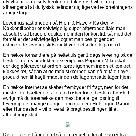
utvivlsomt at du selv henter produkterne, hvilket dog
afhænger af at du fysisk befinder dig lige ved e-forretningens
arbejdslager.
Leveringshastigheden på Hjem & Have > Køkken >
Køkkentilbehør er selvfølgelig super afgørende ifald man
absolut skal bruge produkterne inden for kort tid, så med det
formål er det selvfølgelig klogt at man besigtiger det
estimerede leveringstidspunkt ved det aktuelle produkt.
En række forhandlere på nettet tilsiger 1 dags levering på de
fleste af deres produkter, eksempelvis Popcorn Mikroskål,
der dog påkræver at ordren køres igennem inden et konkret
klokkeslæt, sådan at de med sikkerhed kan nå at få dit nye
produkt hen til fragtfirmaet inden de lageransatte tager hjem.
En række internet selskaber frembyder fri fragt, men for det
meste forudsætter det at du indkøber for et bestemt beløb. I
øvrigt må du foretrække den mest betalelige løsning til
levering, der mange gange – om man er i Helsingør, Rønne
eller Hundested – vil blive at få bragt bestillingen til et
afhentningssted.
Det er jo efterhånden ret så let gængeligt for alle og enhver