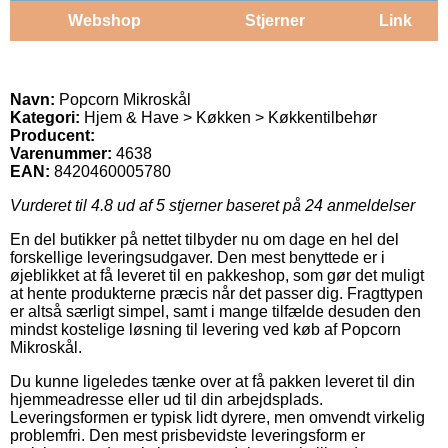
Webshop
Stjerner
Link
Navn:
Popcorn Mikroskål
Kategori:
Hjem & Have > Køkken > Køkkentilbehør
Producent:
Varenummer:
4638
EAN:
8420460005780
Vurderet til
4.8
ud af 5 stjerner baseret på
24
anmeldelser
En del butikker på nettet tilbyder nu om dage en hel del
forskellige leveringsudgaver. Den mest benyttede er i
øjeblikket at få leveret til en pakkeshop, som gør det muligt
at hente produkterne præcis når det passer dig. Fragttypen
er altså særligt simpel, samt i mange tilfælde desuden den
mindst kostelige løsning til levering ved køb af Popcorn
Mikroskål.
Du kunne ligeledes tænke over at få pakken leveret til din
hjemmeadresse eller ud til din arbejdsplads.
Leveringsformen er typisk lidt dyrere, men omvendt virkelig
problemfri. Den mest prisbevidste leveringsform er