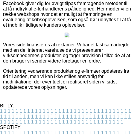
Facebook giver dig for øvrigt tilpas fremragende metoder til
at få indtryk af e-forhandlerens pålidelighed. Her møder vi en
række webshops hvor det er muligt at frembringe en
evaluering af købsoplevelsen, som også bør udnyttes til at få
et indblik i tidligere kunders oplevelser.
Vores side finansieres af reklamer. Vi har et fast samarbejde
med en del internet varehuse da vi præsenterer
virksomhedernes produkter, og tager provision i tilfælde af at
den bruger vi sender videre foretager en ordre.
Orientering vedrørende produkter og e-firmaer opdateres fra
tid til anden, men vi kan ikke stilles ansvarlig for
modifikationer der eventuelt er realiseret siden vi sidst
opdaterede vores oplysninger.
BITLY:
1
1
1
1
1
1
1
1
1
1
1
1
1
1
1
1
1
1
1
1
1
1
1
1
1
1
1
1
1
1
1
1
1
1
1
1
1
1
1
1
1
1
1
1
1
1
1
1
1
1
1
1
1
1
1
1
1
1
1
1
1
1
1
1
1
1
1
1
1
1
1
1
1
1
1
1
1
1
1
1
1
1
1
1
1
1
1
1
1
1
1
1
1
1
1
1
1
1
1
1
SPOTIFY:
1
1
1
1
1
1
1
1
1
1
1
1
1
1
1
1
1
1
1
1
1
1
1
1
1
1
1
1
1
1
1
1
1
1