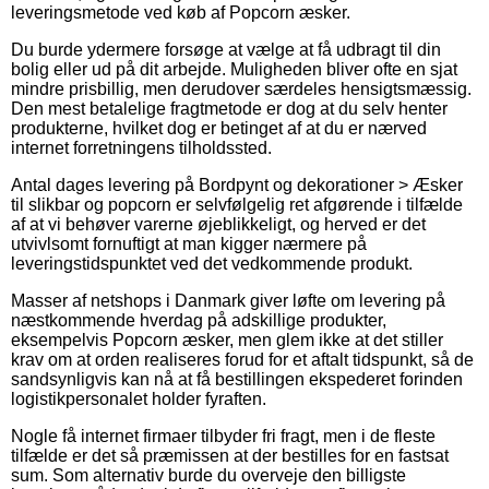
leveringsmetode ved køb af Popcorn æsker.
Du burde ydermere forsøge at vælge at få udbragt til din
bolig eller ud på dit arbejde. Muligheden bliver ofte en sjat
mindre prisbillig, men derudover særdeles hensigtsmæssig.
Den mest betalelige fragtmetode er dog at du selv henter
produkterne, hvilket dog er betinget af at du er nærved
internet forretningens tilholdssted.
Antal dages levering på Bordpynt og dekorationer > Æsker
til slikbar og popcorn er selvfølgelig ret afgørende i tilfælde
af at vi behøver varerne øjeblikkeligt, og herved er det
utvivlsomt fornuftigt at man kigger nærmere på
leveringstidspunktet ved det vedkommende produkt.
Masser af netshops i Danmark giver løfte om levering på
næstkommende hverdag på adskillige produkter,
eksempelvis Popcorn æsker, men glem ikke at det stiller
krav om at orden realiseres forud for et aftalt tidspunkt, så de
sandsynligvis kan nå at få bestillingen ekspederet forinden
logistikpersonalet holder fyraften.
Nogle få internet firmaer tilbyder fri fragt, men i de fleste
tilfælde er det så præmissen at der bestilles for en fastsat
sum. Som alternativ burde du overveje den billigste