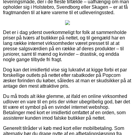
leveringsmåde, der i de fleste tilfælde – uafhængig om man
opholder sig i Holstebro, Svendborg eller Skagen – er at få
fragtmanden til at køre varerne til et udleveringssted.
Det er i dag yderst overkommeligt for folk at sammenholde
priser på tværs af butikker på nettet, og til gengæld har en
lang række internet virksomheder været presset til at at
presse salgsværdien på en række af deres produkter – til
juniorer, samt til mænd og kvinder – drastisk, og endda
nogle gange tilbyde fri fragt.
Dog kan det imidlertid vise sig lukrativt at kigge forbi et par
forskellige outlets på nettet efter rabatkoder på Popcorn
æsker forinden du køber, således at man er skudsikker på at
antage den mest attraktive pris.
Du må trods alt ikke glemme, at ifald en online virksomhed
udlover en vare til en pris der virker ubegribelig god, bør det
tit være et symbol på en svindel internet webshop.
Betalinger med kort er imidlertid omfattet af en orden, som
assisterer kunden imod falske butikker på nettet.
Generelt tilråder vi køb med kort eller mobilbetaling. Som
alternativ bør du drage nytte af en afbetalingsløsning fra