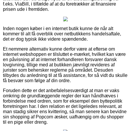
f.eks. ViaBill, i tilfælde af at du foretrækker at finansiere
prisen ude i fremtiden.
Inden nogen køber i en internet butik kunne de når alt
kommer til alt få overblik over netbutikkens handelsaftale,
det er dog typisk ikke videre spændende.
Et nemmere alternativ kunne derfor være at efterse om
internet webshoppen er tilsluttet e-mærket, hvilket kan være
en påvisning af at internet forhandleren forsvarer dansk
lovgivning, tillige med at butikken jævnligt revideres af
jurister som behersker reglerne på området. Desuden
tilbydes du anledning til at få assistance, for så vidt du skulle
få besvær som følge af din ordre.
Foruden dette er det anbefalelsesværdigt at man er vaks
omkring de grundlæggende regler der kan håndhæves i
forbindelse med ordren, som for eksempel den byttepolitik
forretningen har. I den relation er det ligeledes relevant, at
man stadig sikrer ens kvittering, så man senere kan bevidne
sin shopping af Popcorn æsker, uafhængig om du shopper
til en pige eller dreng.