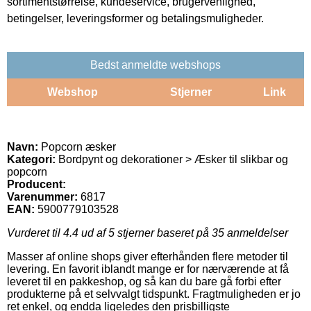
sortimentstørrelse, kundeservice, brugervenlighed,
betingelser, leveringsformer og betalingsmuligheder.
Bedst anmeldte webshops
Webshop
Stjerner
Link
Navn:
Popcorn æsker
Kategori:
Bordpynt og dekorationer > Æsker til slikbar og
popcorn
Producent:
Varenummer:
6817
EAN:
5900779103528
Vurderet til
4.4
ud af 5 stjerner baseret på
35
anmeldelser
Masser af online shops giver efterhånden flere metoder til
levering. En favorit iblandt mange er for nærværende at få
leveret til en pakkeshop, og så kan du bare gå forbi efter
produkterne på et selvvalgt tidspunkt. Fragtmuligheden er jo
ret enkel, og endda ligeledes den prisbilligste