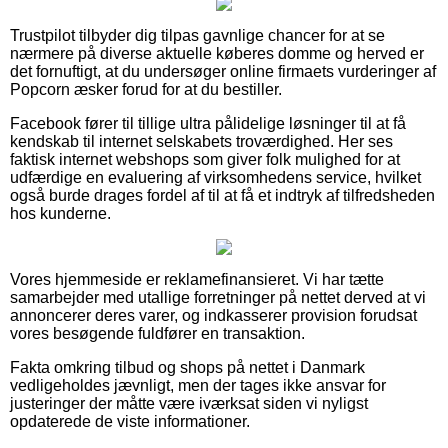
Trustpilot tilbyder dig tilpas gavnlige chancer for at se
nærmere på diverse aktuelle køberes domme og herved er
det fornuftigt, at du undersøger online firmaets vurderinger af
Popcorn æsker forud for at du bestiller.
Facebook fører til tillige ultra pålidelige løsninger til at få
kendskab til internet selskabets troværdighed. Her ses
faktisk internet webshops som giver folk mulighed for at
udfærdige en evaluering af virksomhedens service, hvilket
også burde drages fordel af til at få et indtryk af tilfredsheden
hos kunderne.
Vores hjemmeside er reklamefinansieret. Vi har tætte
samarbejder med utallige forretninger på nettet derved at vi
annoncerer deres varer, og indkasserer provision forudsat
vores besøgende fuldfører en transaktion.
Fakta omkring tilbud og shops på nettet i Danmark
vedligeholdes jævnligt, men der tages ikke ansvar for
justeringer der måtte være iværksat siden vi nyligst
opdaterede de viste informationer.