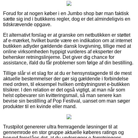
Forud for at nogen køber i en Jumbo shop bør man faktisk
sætte sig ind i butikkens regler, dog er det almindeligvis en
tidskrævende opgave.
Et alternativt forslag er at granske om netbutikken er støttet
af e-mærket, hvilket burde være en indikation om at internet
butikken adlyder gældende dansk lovgivning, tillige med at
online virksomheden hyppigt vurderes af eksperter der
behersker retningslinjerne. Det giver dig chance for
assistance, ifald du får problemer som følge af din bestilling.
Tillige slår vi et slag for at du er hensynstagende til de mest
aktuelle bestemmelser der gør sig gældende i forbindelse
med ordren, til eksempel hvilken ombytningsret e-butikken
tilsikrer. I den relation er det også vigtigt, at man når som
helst opbevarer sin kvitteringsmail, så man senere kan
bevise sin bestilling af Pop Festival, uanset om man søger
produkter til en kvinde eller mand.
Trustpilot genererer ultra fremragende løsninger til at
gennemrode en stor gruppe aktuelle køberes ratings og
herved foreslåes det, at du undersøger e-forretningens