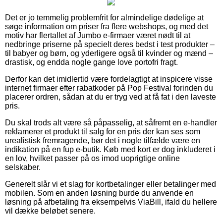
Det er jo temmelig problemfrit for almindelige dødelige at
søge information om priser fra flere webshops, og med det
motiv har flertallet af Jumbo e-firmaer været nødt til at
nedbringe priserne på specielt deres bedst i test produkter –
til babyer og børn, og yderligere også til kvinder og mænd –
drastisk, og endda nogle gange love portofri fragt.
Derfor kan det imidlertid være fordelagtigt at inspicere visse
internet firmaer efter rabatkoder på Pop Festival forinden du
placerer ordren, sådan at du er tryg ved at få fat i den laveste
pris.
Du skal trods alt være så påpasselig, at såfremt en e-handler
reklamerer et produkt til salg for en pris der kan ses som
urealistisk fremragende, bør det i nogle tilfælde være en
indikation på en fup e-butik. Køb med kort er dog inkluderet i
en lov, hvilket passer på os imod uoprigtige online
selskaber.
Generelt slår vi et slag for kortbetalinger eller betalinger med
mobilen. Som en anden løsning burde du anvende en
løsning på afbetaling fra eksempelvis ViaBill, ifald du hellere
vil dække beløbet senere.