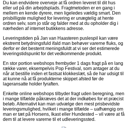
Du kan endvidere overveje at få ordren leveret til dit hus
eller ud på din arbejdsplads. Fragtmetoden er en gang i
mellem en kende dyrere, men ligeledes vældig smart. Den
prisbilligste mulighed for levering er unægtelig at hente
ordren selv, som jo står og falder med at du opholder dig i
nærheden af internet butikkens adresse.
Leveringstiden på Jan van Haasteren puslespil kan være
ekstremt betydningsfuld ifald man behøver varerne fluks, og
derfor er det bestemt meningsfuldt at vi ser det estimerede
leveringstidspunkt for det vedkommende produkt.
En stor portion webshops frembyder 1 dags fragt på en lang
række varer, eksempelvis Pop Festival, som antager at du
når at bestille inden et fastsat klokkeslæt, så de har udsigt til
at kunne nå at få produkterne skippet afsted før de
lageransatte holder fyraften.
Enkelte online webshops tilbyder fragt uden beregning, men
i mange tilfælde påkræves det at der indkøbes for et præcist
beløb. Alternativt kan man udvælge den mest prisbevidste
leveringsmulighed, hvilket i mange tilfælde – uafhængig om
man er tæt på Horsens, Ikast eller Hundested – vil være at få
dem til at levere varerne til et udleveringssted.