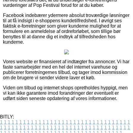
vurderinger af Pop Festival forud for at du køber.
Facebook indebærer ydermere absolut troværdige løsninger
til at få indsigt i e-shoppens kundetilfredshed. I øvrigt ses
faktisk e-forretninger som giver kunderne mulighed for at
formulere en anmeldelse af ordreforløbet, som tillige bør
benyttes til at danne dig et indtryk af tilfredsheden hos
kunderne.
Vores website er finansieret af indtægter fra annoncer. Vi har
faste samarbejder med en hel del internet varehuse og
publicerer forretningernes tilbud, og tager imod kommission
om de brugere vi sender videre laver et køb.
Viden om tilbud og internet shops opretholdes hyppigt, men
vi kan ikke garantere imod forandringer der eventuelt er
udført siden seneste opdatering af vores informationer.
BITLY:
1
1
1
1
1
1
1
1
1
1
1
1
1
1
1
1
1
1
1
1
1
1
1
1
1
1
1
1
1
1
1
1
1
1
1
1
1
1
1
1
1
1
1
1
1
1
1
1
1
1
1
1
1
1
1
1
1
1
1
1
1
1
1
1
1
1
1
1
1
1
1
1
1
1
1
1
1
1
1
1
1
1
1
1
1
1
1
1
1
1
1
1
1
1
1
1
1
1
1
1