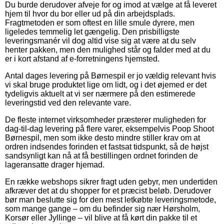
Du burde derudover afveje for og imod at vælge at få leveret
hjem til hvor du bor eller ud på din arbejdsplads.
Fragtmetoden er som oftest en lille smule dyrere, men
ligeledes temmelig let gængelig. Den prisbilligste
leveringsmanér vil dog altid vise sig at være at du selv
henter pakken, men den mulighed står og falder med at du
er i kort afstand af e-forretningens hjemsted.
Antal dages levering på Børnespil er jo vældig relevant hvis
vi skal bruge produktet lige om lidt, og i det øjemed er det
tydeligvis aktuelt at vi ser nærmere på den estimerede
leveringstid ved den relevante vare.
De fleste internet virksomheder præsterer muligheden for
dag-til-dag levering på flere varer, eksempelvis Poop Shoot
Børnespil, men som ikke desto mindre stiller krav om at
ordren indsendes forinden et fastsat tidspunkt, så de højst
sandsynligt kan nå at få bestillingen ordnet forinden de
lageransatte drager hjemad.
En række webshops sikrer fragt uden gebyr, men undertiden
afkræver det at du shopper for et præcist beløb. Derudover
bør man beslutte sig for den mest letkøbte leveringsmetode,
som mange gange – om du befinder sig nær Hørsholm,
Korsør eller Jyllinge – vil blive at få kørt din pakke til et