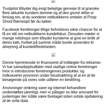
Trustpilot tilbyder dig evigt belejlige genveje til at granske
flere aktuelle kunders domme og af den grund stiller vi
forslag om, at du sonderer netbutikkens omtaler af Poop
Shoot Børnespil før du køber.
Facebook frembringer tillige forholdsvis sikre chancer for at
få en idé om netbutikkens kundefokus. Desuden møder vi
mange netshops som tilbyder kunderne at give en kritik af
deres køb, hvilket på samme måde burde anvendes til
afvejning af kundetilfredsheden.
Denne hjemmeside er finansieret af indtægter fra reklamer.
Vi har samarbejdsaftaler med utallige online forretninger
hvor vi introducerer forretningernes produkter, og
indkasserer provision under forudsætning af at en af de
besøgende på vores side udfører en bestilling.
Anvisninger omkring varer og internet forhandlere
understøttes jævnligt, men vi påtager os ikke ansvaret for
justeringer der måtte være foretaget siden sidste opdatering
af de viste data.