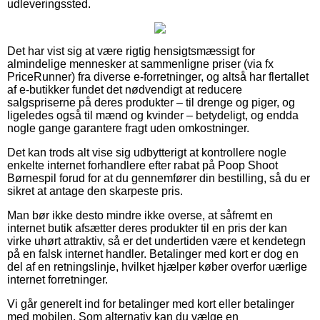
udleveringssted.
Det har vist sig at være rigtig hensigtsmæssigt for
almindelige mennesker at sammenligne priser (via fx
PriceRunner) fra diverse e-forretninger, og altså har flertallet
af e-butikker fundet det nødvendigt at reducere
salgspriserne på deres produkter – til drenge og piger, og
ligeledes også til mænd og kvinder – betydeligt, og endda
nogle gange garantere fragt uden omkostninger.
Det kan trods alt vise sig udbytterigt at kontrollere nogle
enkelte internet forhandlere efter rabat på Poop Shoot
Børnespil forud for at du gennemfører din bestilling, så du er
sikret at antage den skarpeste pris.
Man bør ikke desto mindre ikke overse, at såfremt en
internet butik afsætter deres produkter til en pris der kan
virke uhørt attraktiv, så er det undertiden være et kendetegn
på en falsk internet handler. Betalinger med kort er dog en
del af en retningslinje, hvilket hjælper køber overfor uærlige
internet forretninger.
Vi går generelt ind for betalinger med kort eller betalinger
med mobilen. Som alternativ kan du vælge en