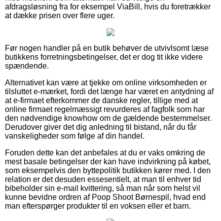
afdragsløsning fra for eksempel ViaBill, hvis du foretrækker
at dække prisen over flere uger.
Før nogen handler på en butik behøver de utvivlsomt læse
butikkens forretningsbetingelser, det er dog tit ikke videre
spændende.
Alternativet kan være at tjekke om online virksomheden er
tilsluttet e-mærket, fordi det længe har været en antydning af
at e-firmaet efterkommer de danske regler, tillige med at
online firmaet regelmæssigt revurderes af fagfolk som har
den nødvendige knowhow om de gældende bestemmelser.
Derudover giver det dig anledning til bistand, når du får
vanskeligheder som følge af din handel.
Foruden dette kan det anbefales at du er vaks omkring de
mest basale betingelser der kan have indvirkning på købet,
som eksempelvis den byttepolitik butikken kører med. I den
relation er det desuden essesentielt, at man til enhver tid
bibeholder sin e-mail kvittering, så man når som helst vil
kunne bevidne ordren af Poop Shoot Børnespil, hvad end
man efterspørger produkter til en voksen eller et barn.