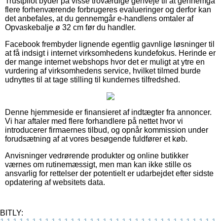
Trustpilot byder på visse troværdige genveje til at gennemgå
flere forhenværende forbrugeres evalueringer og derfor kan
det anbefales, at du gennemgår e-handlens omtaler af
Opvaskebalje ø 32 cm før du handler.
Facebook frembyder lignende egentlig gavnlige løsninger til
at få indsigt i internet virksomhedens kundefokus. Herinde er
der mange internet webshops hvor det er muligt at ytre en
vurdering af virksomhedens service, hvilket tilmed burde
udnyttes til at tage stilling til kundernes tilfredshed.
Denne hjemmeside er finansieret af indtægter fra annoncer.
Vi har aftaler med flere forhandlere på nettet hvor vi
introducerer firmaernes tilbud, og opnår kommission under
forudsætning af at vores besøgende fuldfører et køb.
Anvisninger vedrørende produkter og online butikker
værnes om rutinemæssigt, men man kan ikke stille os
ansvarlig for rettelser der potentielt er udarbejdet efter sidste
opdatering af websitets data.
BITLY: