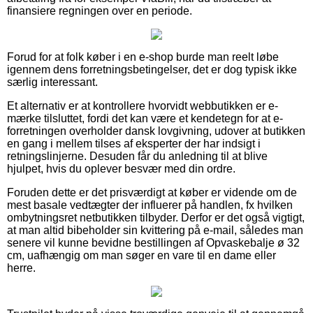
finansiere regningen over en periode.
Forud for at folk køber i en e-shop burde man reelt løbe
igennem dens forretningsbetingelser, det er dog typisk ikke
særlig interessant.
Et alternativ er at kontrollere hvorvidt webbutikken er e-
mærke tilsluttet, fordi det kan være et kendetegn for at e-
forretningen overholder dansk lovgivning, udover at butikken
en gang i mellem tilses af eksperter der har indsigt i
retningslinjerne. Desuden får du anledning til at blive
hjulpet, hvis du oplever besvær med din ordre.
Foruden dette er det prisværdigt at køber er vidende om de
mest basale vedtægter der influerer på handlen, fx hvilken
ombytningsret netbutikken tilbyder. Derfor er det også vigtigt,
at man altid bibeholder sin kvittering på e-mail, således man
senere vil kunne bevidne bestillingen af Opvaskebalje ø 32
cm, uafhængig om man søger en vare til en dame eller
herre.