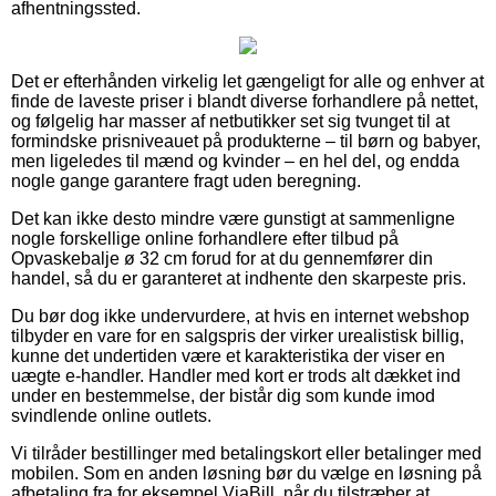
afhentningssted.
Det er efterhånden virkelig let gængeligt for alle og enhver at
finde de laveste priser i blandt diverse forhandlere på nettet,
og følgelig har masser af netbutikker set sig tvunget til at
formindske prisniveauet på produkterne – til børn og babyer,
men ligeledes til mænd og kvinder – en hel del, og endda
nogle gange garantere fragt uden beregning.
Det kan ikke desto mindre være gunstigt at sammenligne
nogle forskellige online forhandlere efter tilbud på
Opvaskebalje ø 32 cm forud for at du gennemfører din
handel, så du er garanteret at indhente den skarpeste pris.
Du bør dog ikke undervurdere, at hvis en internet webshop
tilbyder en vare for en salgspris der virker urealistisk billig,
kunne det undertiden være et karakteristika der viser en
uægte e-handler. Handler med kort er trods alt dækket ind
under en bestemmelse, der bistår dig som kunde imod
svindlende online outlets.
Vi tilråder bestillinger med betalingskort eller betalinger med
mobilen. Som en anden løsning bør du vælge en løsning på
afbetaling fra for eksempel ViaBill, når du tilstræber at