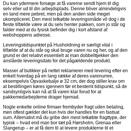
Du kan ydermere forsøge at få varerne sendt hjem til dig
selv eller ud til din arbejdsplads. Denne bliver almindeligvis
en tand mere pebret, men på den anden side meget
ukompliceret. Den mest letkøbte leveringsmåde vil dog i de
fleste tilfælde være at du selv henter pakken, som jo står og
falder med at du fysisk befinder dig i kort afstand af
webshoppens adresse.
Leveringstidspunktet på Husholdning er særligt vital i
tilfælde af at du står og skal bruge varen nu og her, og af den
grund er det relativt essentielt at man dobbelttjekker den
anslåede leveringsdato for det pågældende produkt.
Masser af butikker på nettet reklamerer med levering efter en
enkelt hverdag på en lang række af deres varenumre,
eksempelvis Opvaskebalje ø 32 cm, der dog stiller krav om
at bestillingen køres igennem før et bestemt tidspunkt, så de
sandsynligvis kan nå at få varen klar forud for at
pakkemedarbejderne drager hjemad.
Nogle enkelte online firmaer frembyder fragt uden betaling,
men oftest gælder det kun hvis der handles for en fastsat
sum. Alternativt må du gribe den mest letkøbte fragttype, der
typisk – hvad end man bor tæt på Hørsholm, Grenaa eller
Slangerup – er at få dem til at levere produkterne til et