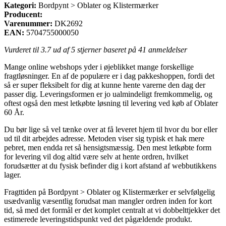
Kategori:
Bordpynt > Oblater og Klistermærker
Producent:
Varenummer:
DK2692
EAN:
5704755000050
Vurderet til
3.7
ud af 5 stjerner baseret på
41
anmeldelser
Mange online webshops yder i øjeblikket mange forskellige
fragtløsninger. En af de populære er i dag pakkeshoppen, fordi det
så er super fleksibelt for dig at kunne hente varerne den dag der
passer dig. Leveringsformen er jo ualmindeligt fremkommelig, og
oftest også den mest letkøbte løsning til levering ved køb af Oblater
60 År.
Du bør lige så vel tænke over at få leveret hjem til hvor du bor eller
ud til dit arbejdes adresse. Metoden viser sig typisk et hak mere
pebret, men endda ret så hensigtsmæssig. Den mest letkøbte form
for levering vil dog altid være selv at hente ordren, hvilket
forudsætter at du fysisk befinder dig i kort afstand af webbutikkens
lager.
Fragttiden på Bordpynt > Oblater og Klistermærker er selvfølgelig
usædvanlig væsentlig forudsat man mangler ordren inden for kort
tid, så med det formål er det komplet centralt at vi dobbelttjekker det
estimerede leveringstidspunkt ved det pågældende produkt.