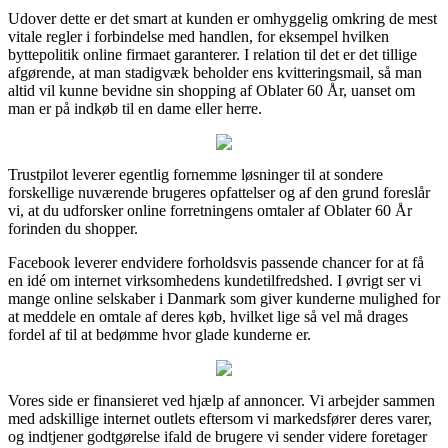
Udover dette er det smart at kunden er omhyggelig omkring de mest
vitale regler i forbindelse med handlen, for eksempel hvilken
byttepolitik online firmaet garanterer. I relation til det er det tillige
afgørende, at man stadigvæk beholder ens kvitteringsmail, så man
altid vil kunne bevidne sin shopping af Oblater 60 År, uanset om
man er på indkøb til en dame eller herre.
Trustpilot leverer egentlig fornemme løsninger til at sondere
forskellige nuværende brugeres opfattelser og af den grund foreslår
vi, at du udforsker online forretningens omtaler af Oblater 60 År
forinden du shopper.
Facebook leverer endvidere forholdsvis passende chancer for at få
en idé om internet virksomhedens kundetilfredshed. I øvrigt ser vi
mange online selskaber i Danmark som giver kunderne mulighed for
at meddele en omtale af deres køb, hvilket lige så vel må drages
fordel af til at bedømme hvor glade kunderne er.
Vores side er finansieret ved hjælp af annoncer. Vi arbejder sammen
med adskillige internet outlets eftersom vi markedsfører deres varer,
og indtjener godtgørelse ifald de brugere vi sender videre foretager