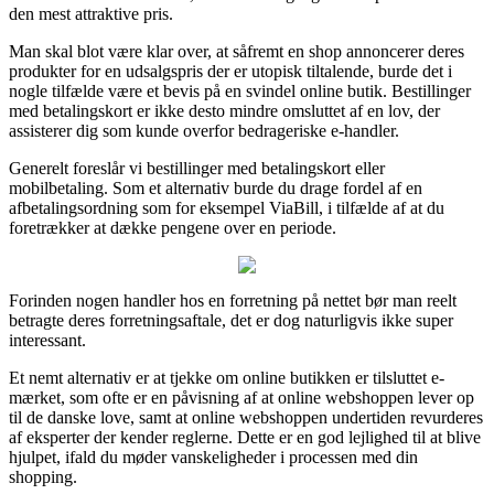
den mest attraktive pris.
Man skal blot være klar over, at såfremt en shop annoncerer deres
produkter for en udsalgspris der er utopisk tiltalende, burde det i
nogle tilfælde være et bevis på en svindel online butik. Bestillinger
med betalingskort er ikke desto mindre omsluttet af en lov, der
assisterer dig som kunde overfor bedrageriske e-handler.
Generelt foreslår vi bestillinger med betalingskort eller
mobilbetaling. Som et alternativ burde du drage fordel af en
afbetalingsordning som for eksempel ViaBill, i tilfælde af at du
foretrækker at dække pengene over en periode.
Forinden nogen handler hos en forretning på nettet bør man reelt
betragte deres forretningsaftale, det er dog naturligvis ikke super
interessant.
Et nemt alternativ er at tjekke om online butikken er tilsluttet e-
mærket, som ofte er en påvisning af at online webshoppen lever op
til de danske love, samt at online webshoppen undertiden revurderes
af eksperter der kender reglerne. Dette er en god lejlighed til at blive
hjulpet, ifald du møder vanskeligheder i processen med din
shopping.