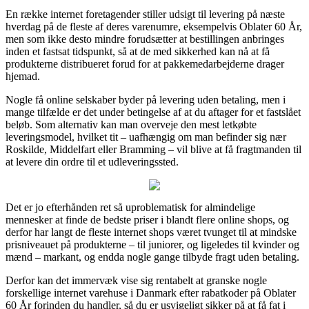
En række internet foretagender stiller udsigt til levering på næste
hverdag på de fleste af deres varenumre, eksempelvis Oblater 60 År,
men som ikke desto mindre forudsætter at bestillingen anbringes
inden et fastsat tidspunkt, så at de med sikkerhed kan nå at få
produkterne distribueret forud for at pakkemedarbejderne drager
hjemad.
Nogle få online selskaber byder på levering uden betaling, men i
mange tilfælde er det under betingelse af at du aftager for et fastslået
beløb. Som alternativ kan man overveje den mest letkøbte
leveringsmodel, hvilket tit – uafhængig om man befinder sig nær
Roskilde, Middelfart eller Bramming – vil blive at få fragtmanden til
at levere din ordre til et udleveringssted.
Det er jo efterhånden ret så uproblematisk for almindelige
mennesker at finde de bedste priser i blandt flere online shops, og
derfor har langt de fleste internet shops været tvunget til at mindske
prisniveauet på produkterne – til juniorer, og ligeledes til kvinder og
mænd – markant, og endda nogle gange tilbyde fragt uden betaling.
Derfor kan det immervæk vise sig rentabelt at granske nogle
forskellige internet varehuse i Danmark efter rabatkoder på Oblater
60 År forinden du handler, så du er usvigeligt sikker på at få fat i