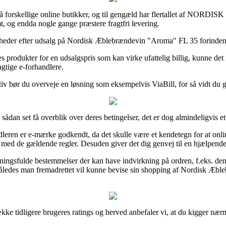
r på forskellige online butikker, og til gengæld har flertallet af NORDISK
t, og endda nogle gange præstere fragtfri levering.
mheder efter udsalg på Nordisk Æblebrændevin "Aroma" FL 35 forinden du
 produkter for en udsalgspris som kan virke ufattelig billig, kunne det
gtige e-forhandlere.
ativ bør du overveje en løsning som eksempelvis ViaBill, for så vidt du
dan set få overblik over deres betingelser, det er dog almindeligvis e
dleren er e-mærke godkendt, da det skulle være et kendetegn for at online
g med de gældende regler. Desuden giver det dig genvej til en hjælpende
dningsfulde bestemmelser der kan have indvirkning på ordren, f.eks. den 
 således man fremadrettet vil kunne bevise sin shopping af Nordisk Æbl
n række tidligere brugeres ratings og herved anbefaler vi, at du kigge