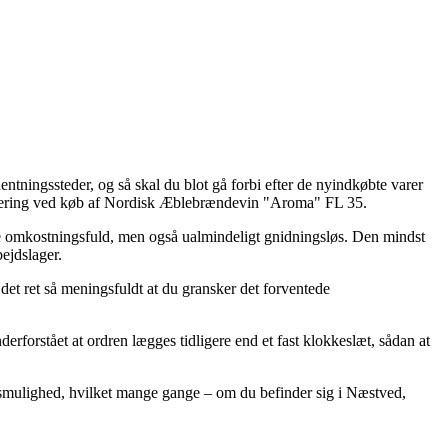
tningssteder, og så skal du blot gå forbi efter de nyindkøbte varer
levering ved køb af Nordisk Æblebrændevin "Aroma" FL 35.
mere omkostningsfuld, men også ualmindeligt gnidningsløs. Den mindst
ejdslager.
det ret så meningsfuldt at du gransker det forventede
orstået at ordren lægges tidligere end et fast klokkeslæt, sådan at
ingsmulighed, hvilket mange gange – om du befinder sig i Næstved,