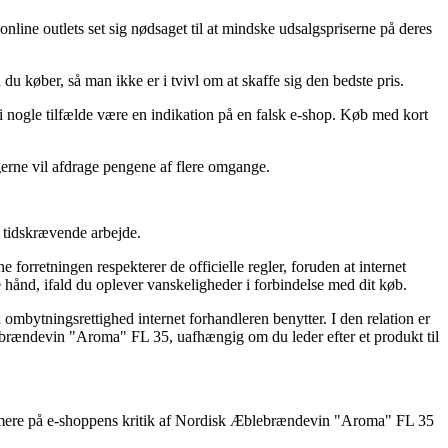
 online outlets set sig nødsaget til at mindske udsalgspriserne på deres
 køber, så man ikke er i tvivl om at skaffe sig den bedste pris.
 i nogle tilfælde være en indikation på en falsk e-shop. Køb med kort
 gerne vil afdrage pengene af flere omgange.
t tidskrævende arbejde.
 forretningen respekterer de officielle regler, foruden at internet
 hånd, ifald du oplever vanskeligheder i forbindelse med dit køb.
ombytningsrettighed internet forhandleren benytter. I den relation er
ebrændevin "Aroma" FL 35, uafhængig om du leder efter et produkt til
r nærmere på e-shoppens kritik af Nordisk Æblebrændevin "Aroma" FL 35