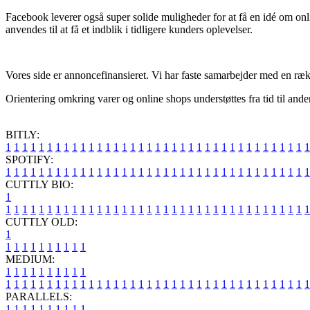
Facebook leverer også super solide muligheder for at få en idé om on
anvendes til at få et indblik i tidligere kunders oplevelser.
Vores side er annoncefinansieret. Vi har faste samarbejder med en ræk
Orientering omkring varer og online shops understøttes fra tid til and
BITLY:
1
1
1
1
1
1
1
1
1
1
1
1
1
1
1
1
1
1
1
1
1
1
1
1
1
1
1
1
1
1
1
1
1
1
1
1
1
SPOTIFY:
1
1
1
1
1
1
1
1
1
1
1
1
1
1
1
1
1
1
1
1
1
1
1
1
1
1
1
1
1
1
1
1
1
1
1
1
1
CUTTLY BIO:
1
1
1
1
1
1
1
1
1
1
1
1
1
1
1
1
1
1
1
1
1
1
1
1
1
1
1
1
1
1
1
1
1
1
1
1
1
1
CUTTLY OLD:
1
1
1
1
1
1
1
1
1
1
1
MEDIUM:
1
1
1
1
1
1
1
1
1
1
1
1
1
1
1
1
1
1
1
1
1
1
1
1
1
1
1
1
1
1
1
1
1
1
1
1
1
1
1
1
1
1
1
1
1
1
1
PARALLELS:
1
1
1
1
1
1
1
1
1
1