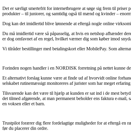
Det er særligt smertefrit for internetbrugere at søge sig frem til prise
produkter – til juniorer, og samtidig også til mænd og kvinder – enorm
Dog kan det imidlertid blive lønnende at eftergå nogle online virkso
Du må imidlertid være så påpasselig, at hvis en netshop afhænder deres
er dog omfavnet af en regel, hvilket værner dig som køber imod snyda
Vi tilråder bestillinger med betalingskort eller MobilePay. Som altern
Forinden nogen handler i en NORDISK forretning på nettet kunne de så
Et alternativt forslag kunne være at finde ud af hvorvidt online forhan
selskabet rutinemæssigt monitoreres af jurister som har meget erfarin
Tilsvarende kan det være til hjælp at kunden er sat ind i de mest bety
det tilmed afgørende, at man permanent beholder ens faktura e-mail,
en voksen eller et barn.
Trustpilot forærer dig flere fordelagtige muligheder for at eftergå e
før du placerer din ordre.