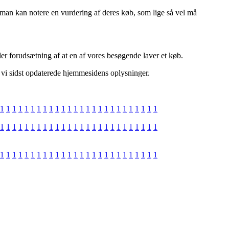
man kan notere en vurdering af deres køb, som lige så vel må
er forudsætning af at en af vores besøgende laver et køb.
at vi sidst opdaterede hjemmesidens oplysninger.
1
1
1
1
1
1
1
1
1
1
1
1
1
1
1
1
1
1
1
1
1
1
1
1
1
1
1
1
1
1
1
1
1
1
1
1
1
1
1
1
1
1
1
1
1
1
1
1
1
1
1
1
1
1
1
1
1
1
1
1
1
1
1
1
1
1
1
1
1
1
1
1
1
1
1
1
1
1