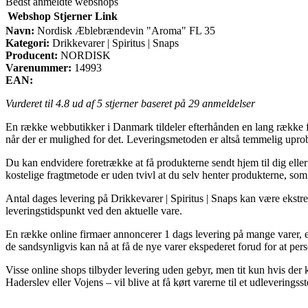
Bedst anmeldte webshops
Webshop
Stjerner
Link
Navn:
Nordisk Æblebrændevin "Aroma" FL 35
Kategori:
Drikkevarer | Spiritus | Snaps
Producent:
NORDISK
Varenummer:
14993
EAN:
Vurderet til
4.8
ud af 5 stjerner baseret på
29
anmeldelser
En række webbutikker i Danmark tildeler efterhånden en lang række for
når der er mulighed for det. Leveringsmetoden er altså temmelig up
Du kan endvidere foretrække at få produkterne sendt hjem til dig elle
kostelige fragtmetode er uden tvivl at du selv henter produkterne, som
Antal dages levering på Drikkevarer | Spiritus | Snaps kan være ekstre
leveringstidspunkt ved den aktuelle vare.
En række online firmaer annoncerer 1 dags levering på mange varer, e
de sandsynligvis kan nå at få de nye varer ekspederet forud for at pers
Visse online shops tilbyder levering uden gebyr, men tit kun hvis der
Haderslev eller Vojens – vil blive at få kørt varerne til et udleveringsst