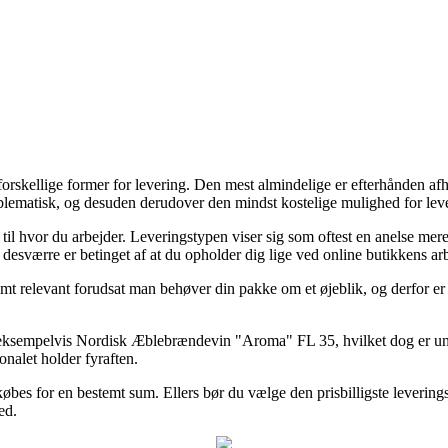
skellige former for levering. Den mest almindelige er efterhånden afhen
roblematisk, og desuden derudover den mindst kostelige mulighed for 
r til hvor du arbejder. Leveringstypen viser sig som oftest en anelse 
 desværre er betinget af at du opholder dig lige ved online butikkens arb
mt relevant forudsat man behøver din pakke om et øjeblik, og derfor er 
ksempelvis Nordisk Æblebrændevin "Aroma" FL 35, hvilket dog er underf
onalet holder fyraften.
 købes for en bestemt sum. Ellers bør du vælge den prisbilligste lever
ed.