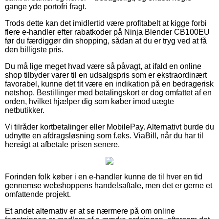
gange yde portofri fragt.
Trods dette kan det imidlertid være profitabelt at kigge forbi
flere e-handler efter rabatkoder på Ninja Blender CB100EU
før du færdiggør din shopping, sådan at du er tryg ved at få
den billigste pris.
Du må lige meget hvad være så påvagt, at ifald en online
shop tilbyder varer til en udsalgspris som er ekstraordinært
favorabel, kunne det tit være en indikation på en bedragerisk
netshop. Bestillinger med betalingskort er dog omfattet af en
orden, hvilket hjælper dig som køber imod uægte
netbutikker.
Vi tilråder kortbetalinger eller MobilePay. Alternativt burde du
udnytte en afdragsløsning som f.eks. ViaBill, når du har til
hensigt at afbetale prisen senere.
Forinden folk køber i en e-handler kunne de til hver en tid
gennemse webshoppens handelsaftale, men det er gerne et
omfattende projekt.
Et andet alternativ er at se nærmere på om online