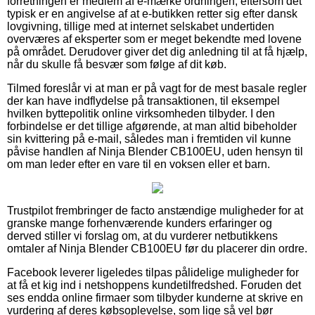
forretningen er medlem af e-mærke ordningen, eftersom det
typisk er en angivelse af at e-butikken retter sig efter dansk
lovgivning, tillige med at internet selskabet undertiden
overværes af eksperter som er meget bekendte med lovene
på området. Derudover giver det dig anledning til at få hjælp,
når du skulle få besvær som følge af dit køb.
Tilmed foreslår vi at man er på vagt for de mest basale regler
der kan have indflydelse på transaktionen, til eksempel
hvilken byttepolitik online virksomheden tilbyder. I den
forbindelse er det tillige afgørende, at man altid bibeholder
sin kvittering på e-mail, således man i fremtiden vil kunne
påvise handlen af Ninja Blender CB100EU, uden hensyn til
om man leder efter en vare til en voksen eller et barn.
Trustpilot frembringer de facto anstændige muligheder for at
granske mange forhenværende kunders erfaringer og
derved stiller vi forslag om, at du vurderer netbutikkens
omtaler af Ninja Blender CB100EU før du placerer din ordre.
Facebook leverer ligeledes tilpas pålidelige muligheder for
at få et kig ind i netshoppens kundetilfredshed. Foruden det
ses endda online firmaer som tilbyder kunderne at skrive en
vurdering af deres købsoplevelse, som lige så vel bør