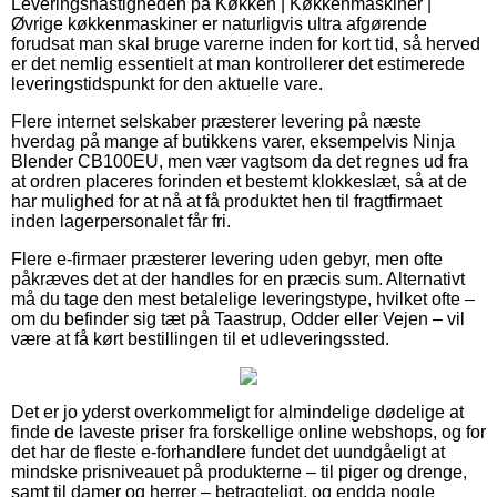
Leveringshastigheden på Køkken | Køkkenmaskiner |
Øvrige køkkenmaskiner er naturligvis ultra afgørende
forudsat man skal bruge varerne inden for kort tid, så herved
er det nemlig essentielt at man kontrollerer det estimerede
leveringstidspunkt for den aktuelle vare.
Flere internet selskaber præsterer levering på næste
hverdag på mange af butikkens varer, eksempelvis Ninja
Blender CB100EU, men vær vagtsom da det regnes ud fra
at ordren placeres forinden et bestemt klokkeslæt, så at de
har mulighed for at nå at få produktet hen til fragtfirmaet
inden lagerpersonalet får fri.
Flere e-firmaer præsterer levering uden gebyr, men ofte
påkræves det at der handles for en præcis sum. Alternativt
må du tage den mest betalelige leveringstype, hvilket ofte –
om du befinder sig tæt på Taastrup, Odder eller Vejen – vil
være at få kørt bestillingen til et udleveringssted.
Det er jo yderst overkommeligt for almindelige dødelige at
finde de laveste priser fra forskellige online webshops, og for
det har de fleste e-forhandlere fundet det uundgåeligt at
mindske prisniveauet på produkterne – til piger og drenge,
samt til damer og herrer – betragteligt, og endda nogle