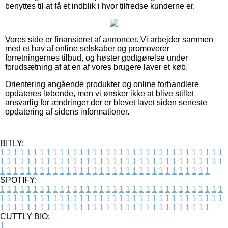
benyttes til at få et indblik i hvor tilfredse kunderne er.
Vores side er finansieret af annoncer. Vi arbejder sammen
med et hav af online selskaber og promoverer
forretningernes tilbud, og høster godtgørelse under
forudsætning af at en af vores brugere laver et køb.
Orientering angående produkter og online forhandlere
opdateres løbende, men vi ønsker ikke at blive stillet
ansvarlig for ændringer der er blevet lavet siden seneste
opdatering af sidens informationer.
BITLY:
1
1
1
1
1
1
1
1
1
1
1
1
1
1
1
1
1
1
1
1
1
1
1
1
1
1
1
1
1
1
1
1
1
1
1
1
1
1
1
1
1
1
1
1
1
1
1
1
1
1
1
1
1
1
1
1
1
1
1
1
1
1
1
1
1
1
1
1
1
1
1
1
1
1
1
1
1
1
1
1
1
1
1
1
1
1
1
1
1
1
1
1
1
1
1
1
1
1
1
1
SPOTIFY:
1
1
1
1
1
1
1
1
1
1
1
1
1
1
1
1
1
1
1
1
1
1
1
1
1
1
1
1
1
1
1
1
1
1
1
1
1
1
1
1
1
1
1
1
1
1
1
1
1
1
1
1
1
1
1
1
1
1
1
1
1
1
1
1
1
1
1
1
1
1
1
1
1
1
1
1
1
1
1
1
1
1
1
1
1
1
1
1
1
1
1
1
1
1
1
1
1
1
1
1
CUTTLY BIO:
1