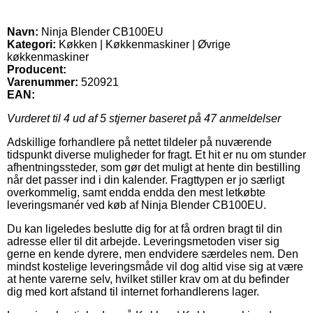
Navn:
Ninja Blender CB100EU
Kategori:
Køkken | Køkkenmaskiner | Øvrige
køkkenmaskiner
Producent:
Varenummer:
520921
EAN:
Vurderet til
4
ud af 5 stjerner baseret på
47
anmeldelser
Adskillige forhandlere på nettet tildeler på nuværende
tidspunkt diverse muligheder for fragt. Et hit er nu om stunder
afhentningssteder, som gør det muligt at hente din bestilling
når det passer ind i din kalender. Fragttypen er jo særligt
overkommelig, samt endda endda den mest letkøbte
leveringsmanér ved køb af Ninja Blender CB100EU.
Du kan ligeledes beslutte dig for at få ordren bragt til din
adresse eller til dit arbejde. Leveringsmetoden viser sig
gerne en kende dyrere, men endvidere særdeles nem. Den
mindst kostelige leveringsmåde vil dog altid vise sig at være
at hente varerne selv, hvilket stiller krav om at du befinder
dig med kort afstand til internet forhandlerens lager.