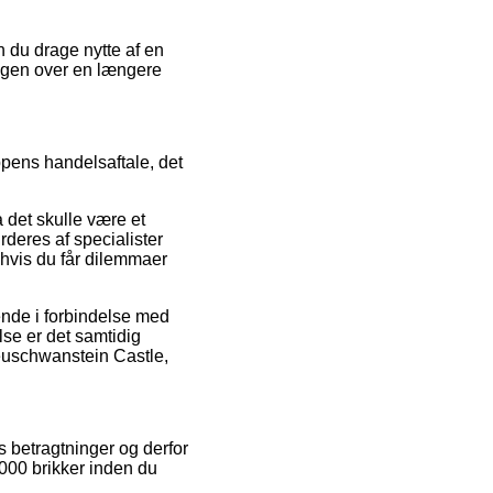
n du drage nytte af en
lingen over en længere
ppens handelsaftale, det
det skulle være et
rderes af specialister
hvis du får dilemmaer
ende i forbindelse med
lse er det samtidig
Neuschwanstein Castle,
s betragtninger og derfor
000 brikker inden du