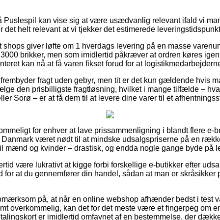
Puslespil kan vise sig at være usædvanlig relevant ifald vi ma
er det helt relevant at vi tjekker det estimerede leveringstidspunk
 shops giver løfte om 1 hverdags levering på en masse varenu
000 brikker, men som imidlertid påkræver at ordren køres igenn
teret kan nå at få varen fikset forud for at logistikmedarbejderne 
 frembyder fragt uden gebyr, men tit er det kun gældende hvis ma
ge den prisbilligste fragtløsning, hvilket i mange tilfælde – hv
er Sorø – er at få dem til at levere dine varer til et afhentningss
meligt for enhver at lave prissammenligning i blandt flere e-buti
 i Danmark været nødt til at mindske udsalgspriserne på en række 
m til mænd og kvinder – drastisk, og endda nogle gange byde på 
ertid være lukrativt at kigge forbi forskellige e-butikker efter u
ud for at du gennemfører din handel, sådan at man er skråsikker 
mærksom på, at når en online webshop afhænder bedst i test vare
emt overkommelig, kan det for det meste være et fingerpeg om en
alingskort er imidlertid omfavnet af en bestemmelse, der dækk