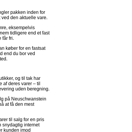
ngler pakken inden for
t ved den aktuelle vare.
mre, eksempelvis
em tidligere end et fast
får fri.
n køber for en fastsat
ad end du bor ved
ted.
kker, og til tak har
af deres varer – til
levering uden beregning.
dsalg på Neuschwanstein
på at få den mest
r til salg for en pris
 snydagtig internet
er kunden imod