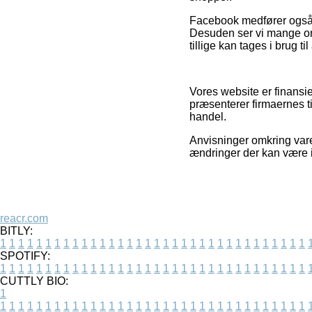
Facebook medfører også r
Desuden ser vi mange onl
tillige kan tages i brug ti
Vores website er finansi
præsenterer firmaernes ti
handel.
Anvisninger omkring vare
ændringer der kan være i
reacr.com
BITLY:
1
1
1
1
1
1
1
1
1
1
1
1
1
1
1
1
1
1
1
1
1
1
1
1
1
1
1
1
1
1
1
1
1
1
SPOTIFY:
1
1
1
1
1
1
1
1
1
1
1
1
1
1
1
1
1
1
1
1
1
1
1
1
1
1
1
1
1
1
1
1
1
1
CUTTLY BIO:
1
1
1
1
1
1
1
1
1
1
1
1
1
1
1
1
1
1
1
1
1
1
1
1
1
1
1
1
1
1
1
1
1
1
1