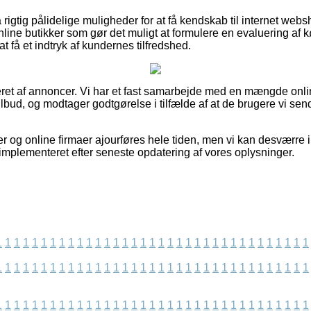
igtig pålidelige muligheder for at få kendskab til internet we
ine butikker som gør det muligt at formulere en evaluering af
l at få et indtryk af kundernes tilfredshed.
eret af annoncer. Vi har et fast samarbejde med en mængde onli
lbud, og modtager godtgørelse i tilfælde af at de brugere vi sen
r og online firmaer ajourføres hele tiden, men vi kan desværre 
mplementeret efter seneste opdatering af vores oplysninger.
1
1
1
1
1
1
1
1
1
1
1
1
1
1
1
1
1
1
1
1
1
1
1
1
1
1
1
1
1
1
1
1
1
1
1
1
1
1
1
1
1
1
1
1
1
1
1
1
1
1
1
1
1
1
1
1
1
1
1
1
1
1
1
1
1
1
1
1
1
1
1
1
1
1
1
1
1
1
1
1
1
1
1
1
1
1
1
1
1
1
1
1
1
1
1
1
1
1
1
1
1
1
1
1
1