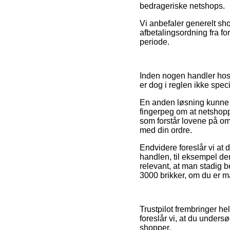
bedrageriske netshops.
Vi anbefaler generelt sh
afbetalingsordning fra fo
periode.
Inden nogen handler hos 
er dog i reglen ikke spec
En anden løsning kunne 
fingerpeg om at netshoppe
som forstår lovene på om
med din ordre.
Endvidere foreslår vi at
handlen, til eksempel de
relevant, at man stadig 
3000 brikker, om du er m
Trustpilot frembringer he
foreslår vi, at du under
shopper.