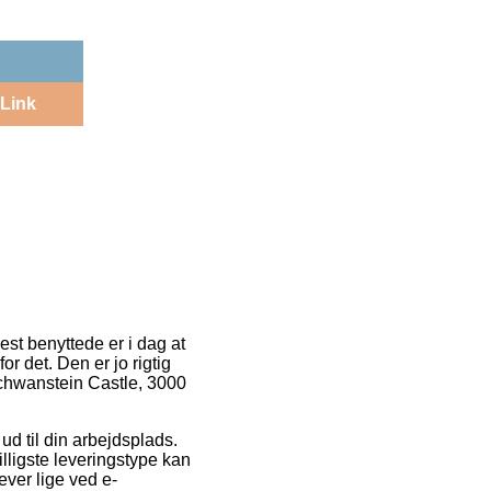
Link
mest benyttede er i dag at
r det. Den er jo rigtig
schwanstein Castle, 3000
ud til din arbejdsplads.
illigste leveringstype kan
ever lige ved e-