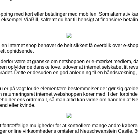
opping med kort eller betalinger med mobilen. Som alternativ ka
r eksempel ViaBill, såfremt du har til hensigt at finansiere beta
en internet shop behøver de helt sikkert få overblik over e-sho
ielt ophidsende.
derfor være at granske om netshoppen er e-mærket medlem, da 
n opfylder de danske love, udover at internet selskabet tit revu
rådet. Dette er desuden en god anledning til en håndsrækning, 
 du er på vagt for de elementære bestemmelser der gør sig gæld
n returneringsret internet webshoppen kører med. I den forbinde
beholder ens ordremail, så man altid kan vidne om handlen af 
and eller kvinde.
lt fortræffelige muligheder for at kontrollere mange andre købere
søger online virksomhedens omtaler af Neuschwanstein Castle, 3