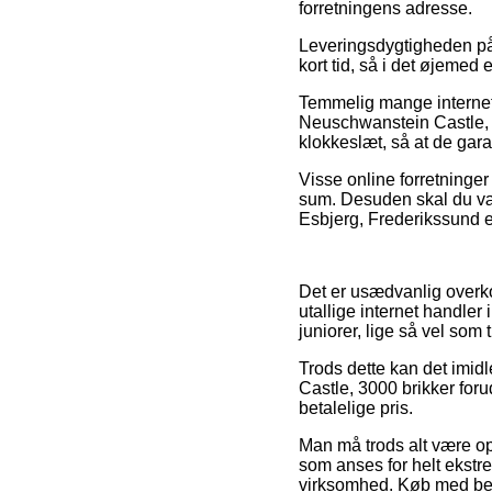
forretningens adresse.
Leveringsdygtigheden på 
kort tid, så i det øjemed 
Temmelig mange internet
Neuschwanstein Castle, 3
klokkeslæt, så at de garan
Visse online forretninger
sum. Desuden skal du væl
Esbjerg, Frederikssund ell
Det er usædvanlig overkom
utallige internet handler
juniorer, lige så vel so
Trods dette kan det imidl
Castle, 3000 brikker for
betalelige pris.
Man må trods alt være op
som anses for helt ekstr
virksomhed. Køb med bet