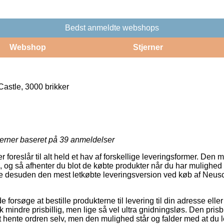
Bedst anmeldte webshops
Webshop
Stjerner
stle, 3000 brikker
jerner baseret på
39
anmeldelser
r foreslår til alt held et hav af forskellige leveringsformer. Den 
, og så afhenter du blot de købte produkter når du har mulighed fo
lde desuden den mest letkøbte leveringsversion ved køb af Neu
rsøge at bestille produkterne til levering til din adresse eller 
k mindre prisbillig, men lige så vel ultra gnidningsløs. Den prisb
 hente ordren selv, men den mulighed står og falder med at du l