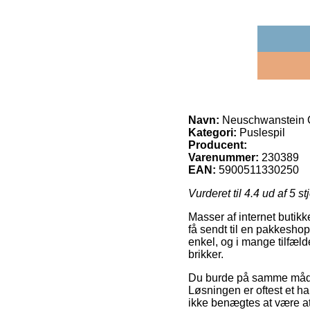
Navn:
Neuschwanstein Ca
Kategori:
Puslespil
Producent:
Varenummer:
230389
EAN:
5900511330250
Vurderet til
4.4
ud af 5 st
Masser af internet butikke
få sendt til en pakkeshop
enkel, og i mange tilfæ
brikker.
Du burde på samme måde fo
Løsningen er oftest et ha
ikke benægtes at være at