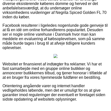
diverse eksisterende køberes domme og herved er det
anbefalelsesværdigt, at du undersøger online
virksomhedens vurderinger af Negrita Spiced Golden FL 70
inden du køber.
Facebook resulterer i ligeledes nogenlunde gode genveje til
at få en idé om online forhandlerens popularitet. Desuden
ser vi nogle online varehuse i Danmark hvor man kan
meddele en evaluering af købsoplevelsen, som på samme
måde burde tages i brug til at afveje tidligere kunders
oplevelser.
Websitet er finansieret af indtægter fra reklamer. Vi har et
fast samarbejde med en gruppe online butikker og
annoncerer butikkernes tilbud, og tjener honorar i tilfælde af
at en bruger fra vores hjemmeside fuldfører en bestilling.
Orientering angående varer og internet handler
vedligeholdes løbende, men det er umuligt for os at give
garantier imod reguleringer der eventuelt er foretaget siden
sidste opdatering af websitets oplysninger.