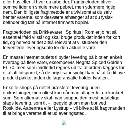
eller hus eller til hvor du arbejder. Fragtmetoden bliver
somme tider en smule mere pebret, men ydermere rigtig
nem. Den billigste fragtmetode er utvivlsomt at du selv
henter varerne, som desværre afhænger af at du fysisk
befinder dig tæt på internet firmaets bopæl.
Fragtperioden på Drikkevarer | Spiritus | Rom er jo ret så
essentiel ifald vi står og skal bruge produktet inden for kort
tid, og herved er det altså relevant at vi studerer den
forventede leveringsdato for den aktuelle vare.
En masse internet outlets tilbyder levering på blot en enkelt
hverdag på flere varer, eksempelvis Negrita Spiced Golden
FL 70, men som imidlertid regnes ud fra at ordren lægges før
et aftalt tidspunkt, så de højst sandsynligt kan nå at få dit nye
produkt pakket inden de lageransatte holder fyraften.
Enkelte shops på nettet præsterer levering uden
omkostninger, men oftest kun når man aftager for en konkret
sum. Som alternativ skal man snuppe den mest betalelige
slags levering, som tit – ligegyldigt om man bor ved
Roskilde, Aabenraa eller Lystrup – vil blive at få fragtmanden
til at bringe varerne til et udleveringssted.