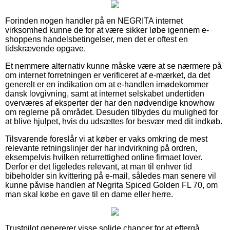
Forinden nogen handler på en NEGRITA internet
virksomhed kunne de for at være sikker løbe igennem e-
shoppens handelsbetingelser, men det er oftest en
tidskrævende opgave.
Et nemmere alternativ kunne måske være at se nærmere på
om internet forretningen er verificeret af e-mærket, da det
generelt er en indikation om at e-handlen imødekommer
dansk lovgivning, samt at internet selskabet undertiden
overværes af eksperter der har den nødvendige knowhow
om reglerne på området. Desuden tilbydes du mulighed for
at blive hjulpet, hvis du udsættes for besvær med dit indkøb.
Tilsvarende foreslår vi at køber er vaks omkring de mest
relevante retningslinjer der har indvirkning på ordren,
eksempelvis hvilken returrettighed online firmaet lover.
Derfor er det ligeledes relevant, at man til enhver tid
bibeholder sin kvittering på e-mail, således man senere vil
kunne påvise handlen af Negrita Spiced Golden FL 70, om
man skal købe en gave til en dame eller herre.
Trustpilot genererer visse solide chancer for at eftergå