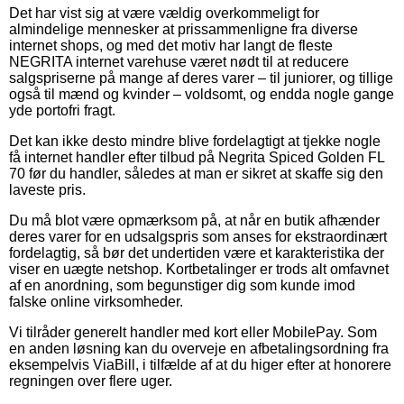
Det har vist sig at være vældig overkommeligt for
almindelige mennesker at prissammenligne fra diverse
internet shops, og med det motiv har langt de fleste
NEGRITA internet varehuse været nødt til at reducere
salgspriserne på mange af deres varer – til juniorer, og tillige
også til mænd og kvinder – voldsomt, og endda nogle gange
yde portofri fragt.
Det kan ikke desto mindre blive fordelagtigt at tjekke nogle
få internet handler efter tilbud på Negrita Spiced Golden FL
70 før du handler, således at man er sikret at skaffe sig den
laveste pris.
Du må blot være opmærksom på, at når en butik afhænder
deres varer for en udsalgspris som anses for ekstraordinært
fordelagtig, så bør det undertiden være et karakteristika der
viser en uægte netshop. Kortbetalinger er trods alt omfavnet
af en anordning, som begunstiger dig som kunde imod
falske online virksomheder.
Vi tilråder generelt handler med kort eller MobilePay. Som
en anden løsning kan du overveje en afbetalingsordning fra
eksempelvis ViaBill, i tilfælde af at du higer efter at honorere
regningen over flere uger.