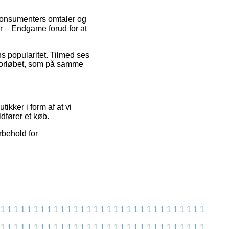
 konsumenters omtaler og
r – Endgame forud for at
s popularitet. Tilmed ses
forløbet, som på samme
kker i form af at vi
dfører et køb.
rbehold for
1
1
1
1
1
1
1
1
1
1
1
1
1
1
1
1
1
1
1
1
1
1
1
1
1
1
1
1
1
1
1
1
1
1
1
1
1
1
1
1
1
1
1
1
1
1
1
1
1
1
1
1
1
1
1
1
1
1
1
1
1
1