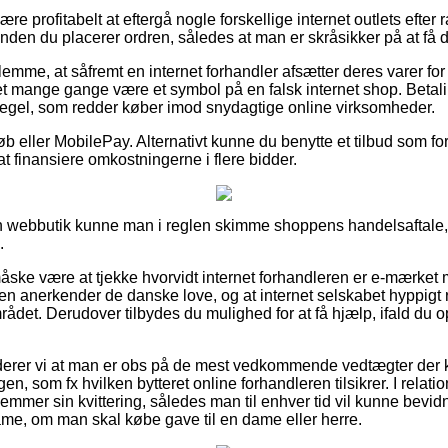
e profitabelt at eftergå nogle forskellige internet outlets efte
nden du placerer ordren, således at man er skråsikker på at få d
lemme, at såfremt en internet forhandler afsætter deres varer for 
 det mange gange være et symbol på en falsk internet shop. Betal
regel, som redder køber imod snydagtige online virksomheder.
køb eller MobilePay. Alternativt kunne du benytte et tilbud som fo
at finansiere omkostningerne i flere bidder.
en webbutik kunne man i reglen skimme shoppens handelsaftale,
.
ke være at tjekke hvorvidt internet forhandleren er e-mærket m
en anerkender de danske love, og at internet selskabet hyppig
rådet. Derudover tilbydes du mulighed for at få hjælp, ifald du 
erer vi at man er obs på de mest vedkommende vedtægter der
n, som fx hvilken bytteret online forhandleren tilsikrer. I relation 
emmer sin kvittering, således man til enhver tid vil kunne bevid
me, om man skal købe gave til en dame eller herre.