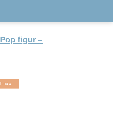
Pop figur –
b nu »