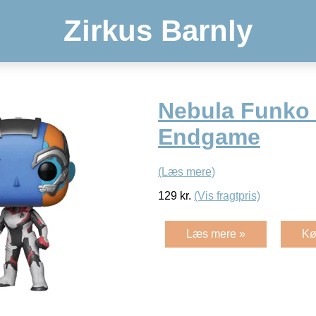
Zirkus Barnly
Nebula Funko 
Endgame
(Læs mere)
129
kr.
(Vis fragtpris)
Læs mere »
Kø