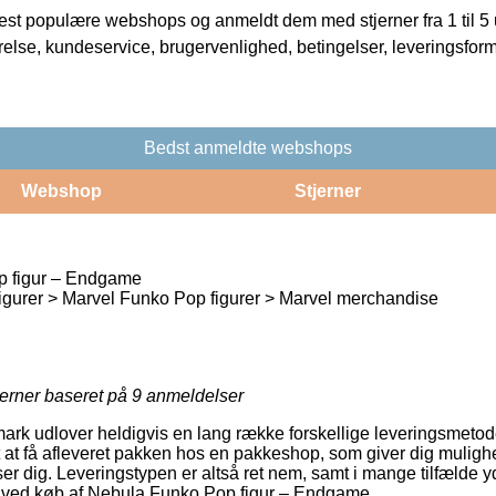
t populære webshops og anmeldt dem med stjerner fra 1 til 5 ud
rrelse, kundeservice, brugervenlighed, betingelser, leveringsfor
Bedst anmeldte webshops
Webshop
Stjerner
 figur – Endgame
figurer > Marvel Funko Pop figurer > Marvel merchandise
jerner baseret på
9
anmeldelser
k udlover heldigvis en lang række forskellige leveringsmetode
t at få afleveret pakken hos en pakkeshop, som giver dig mulighe
ser dig. Leveringstypen er altså ret nem, samt i mange tilfælde
 ved køb af Nebula Funko Pop figur – Endgame.