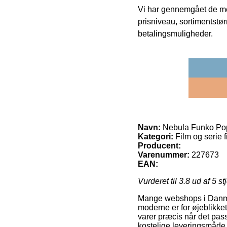
Vi har gennemgået de mes
prisniveau, sortimentstø
betalingsmuligheder.
Navn:
Nebula Funko Pop
Kategori:
Film og serie 
Producent:
Varenummer:
227673
EAN:
Vurderet til
3.8
ud af 5 st
Mange webshops i Danmar
moderne er for øjeblikke
varer præcis når det pas
kostelige leveringsmåde