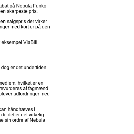
r rabat på Nebula Funko
en skarpeste pris.
en salgspris der virker
inger med kort er på den
r eksempel ViaBill,
 dog er det undertiden
edlem, hvilket er en
t revurderes af fagmænd
oplever udfordringer med
 kan håndhæves i
til det er det virkelig
ne sin ordre af Nebula