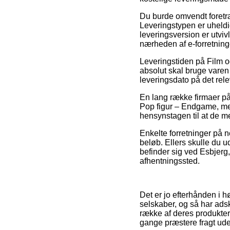
Du burde omvendt foretrækk
Leveringstypen er uheldi
leveringsversion er utviv
nærheden af e-forretning
Leveringstiden på Film og
absolut skal bruge varen 
leveringsdato på det rel
En lang række firmaer på
Pop figur – Endgame, men
hensynstagen til at de m
Enkelte forretninger på n
beløb. Ellers skulle du u
befinder sig ved Esbjerg, 
afhentningssted.
Det er jo efterhånden i h
selskaber, og så har adsk
række af deres produkter 
gange præstere fragt ud