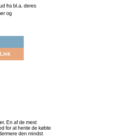
 fra bl.a. deres
mer og
Link
r. En af de mest
d for at hente de købte
 ydermere den mindst