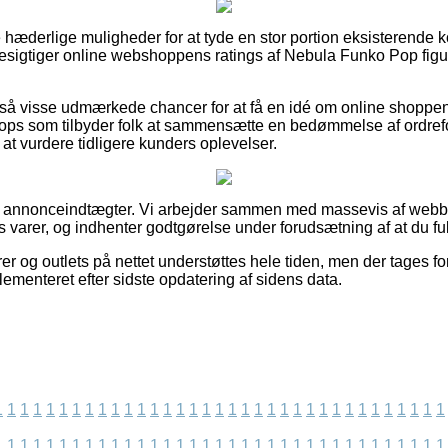
ke hæderlige muligheder for at tyde en stor portion eksisterende
u besigtiger online webshoppens ratings af Nebula Funko Pop figu
så visse udmærkede chancer for at få en idé om online shoppen
ops som tilbyder folk at sammensætte en bedømmelse af ordre
at vurdere tidligere kunders oplevelser.
af annonceindtægter. Vi arbejder sammen med massevis af webbuti
s varer, og indhenter godtgørelse under forudsætning af at du ful
r og outlets på nettet understøttes hele tiden, men der tages fo
lementeret efter sidste opdatering af sidens data.
1
1
1
1
1
1
1
1
1
1
1
1
1
1
1
1
1
1
1
1
1
1
1
1
1
1
1
1
1
1
1
1
1
1
1
1
1
1
1
1
1
1
1
1
1
1
1
1
1
1
1
1
1
1
1
1
1
1
1
1
1
1
1
1
1
1
1
1
1
1