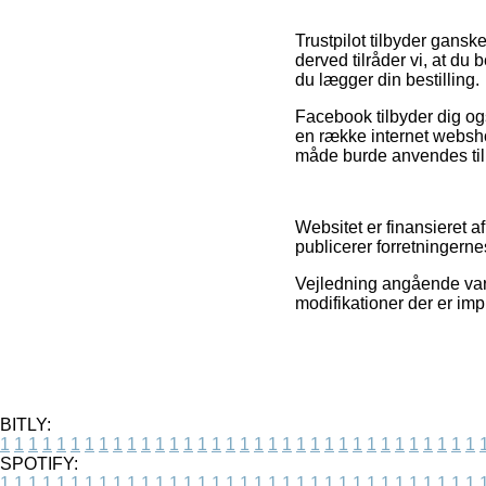
Trustpilot tilbyder gans
derved tilråder vi, at d
du lægger din bestilling.
Facebook tilbyder dig og
en række internet websh
måde burde anvendes til 
Websitet er finansieret 
publicerer forretningerne
Vejledning angående vare
modifikationer der er imp
BITLY:
1
1
1
1
1
1
1
1
1
1
1
1
1
1
1
1
1
1
1
1
1
1
1
1
1
1
1
1
1
1
1
1
1
1
SPOTIFY:
1
1
1
1
1
1
1
1
1
1
1
1
1
1
1
1
1
1
1
1
1
1
1
1
1
1
1
1
1
1
1
1
1
1