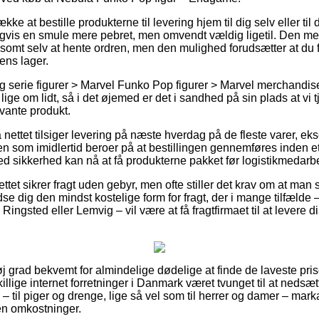
e at bestille produkterne til levering hjem til dig selv eller til d
gvis en smule mere pebret, men omvendt vældig ligetil. Den me
lsomt selv at hente ordren, men den mulighed forudsætter at du f
ens lager.
 serie figurer > Marvel Funko Pop figurer > Marvel merchandise e
lige om lidt, så i det øjemed er det i sandhed på sin plads at vi
evante produkt.
 nettet tilsiger levering på næste hverdag på de fleste varer, 
 som imidlertid beroer på at bestillingen gennemføres inden et
ed sikkerhed kan nå at få produkterne pakket før logistikmedarbe
ettet sikrer fragt uden gebyr, men ofte stiller det krav om at man
dse dig den mindst kostelige form for fragt, der i mange tilfælde 
Ringsted eller Lemvig – vil være at få fragtfirmaet til at levere di
øj grad bekvemt for almindelige dødelige at finde de laveste pris
illige internet forretninger i Danmark været tvunget til at nedsæ
– til piger og drenge, lige så vel som til herrer og damer – mar
en omkostninger.