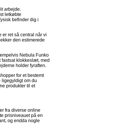
it arbejde.
st letkøbte
ysisk befinder dig i
r ret så central når vi
 tjekker den estimerede
eksempelvis Nebula Funko
 fastsat klokkeslæt, med
jderne holder fyraften.
 shopper for et bestemt
– ligegyldigt om du
ne produkter til et
er fra diverse online
tte prisniveauet på en
kant, og endda nogle