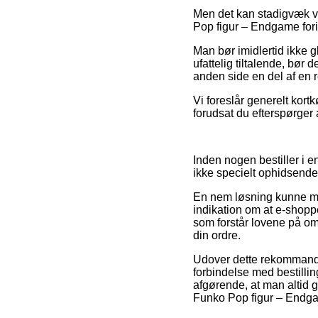
Men det kan stadigvæk vær
Pop figur – Endgame fori
Man bør imidlertid ikke g
ufattelig tiltalende, bør
anden side en del af en 
Vi foreslår generelt kort
forudsat du efterspørger 
Inden nogen bestiller i 
ikke specielt ophidsende
En nem løsning kunne mås
indikation om at e-shopp
som forstår lovene på om
din ordre.
Udover dette rekommand
forbindelse med bestillinge
afgørende, at man altid g
Funko Pop figur – Endga