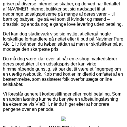
priser på diverse internet selskaber, og derved har flertallet
af NAVIMER internet butikker set sig nødsaget til at
nedbringe udsalgspriserne på mange af deres varer – til
børn og babyer, lige så vel som til kvinder og mænd –
drastisk, og endda nogle gange love levering uden betaling.
Det kan dog stadigvæk vise sig nyttigt at eftergå nogle
forskellige forhandlere på nettet efter tilbud på Navimer Pure
Alc. 1 ltr forinden du køber, sådan at man er skråsikker på at
modtage den skarpeste pris.
Du må dog være klar over, at når en e-shop markedsfører
deres produkter til en udsalgspris der kan virke
himmelråbende gunstig, så bør det tit være et fingerpeg om
en uærlig webbutik. Køb med kort er imidlertid omfattet af en
bestemmelse, som assisterer folk overfor uægte online
selskaber.
Vi foreslår generelt kortbestillinger eller mobilbetaling. Som
en anden løsning kunne du benytte en afbetalingsløsning
fra eksempelvis ViaBill, når du higer efter at honorere
pengene over en periode.