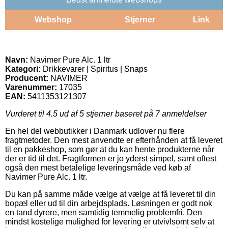
Webshop
Stjerner
Link
Navn:
Navimer Pure Alc. 1 ltr
Kategori:
Drikkevarer | Spiritus | Snaps
Producent:
NAVIMER
Varenummer:
17035
EAN:
5411353121307
Vurderet til
4.5
ud af 5 stjerner baseret på
7
anmeldelser
En hel del webbutikker i Danmark udlover nu flere
fragtmetoder. Den mest anvendte er efterhånden at få leveret
til en pakkeshop, som gør at du kan hente produkterne når
der er tid til det. Fragtformen er jo yderst simpel, samt oftest
også den mest betalelige leveringsmåde ved køb af
Navimer Pure Alc. 1 ltr.
Du kan på samme måde vælge at vælge at få leveret til din
bopæl eller ud til din arbejdsplads. Løsningen er godt nok
en tand dyrere, men samtidig temmelig problemfri. Den
mindst kostelige mulighed for levering er utvivlsomt selv at