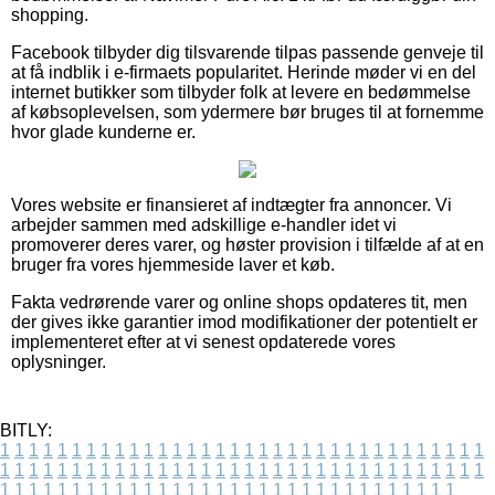
shopping.
Facebook tilbyder dig tilsvarende tilpas passende genveje til
at få indblik i e-firmaets popularitet. Herinde møder vi en del
internet butikker som tilbyder folk at levere en bedømmelse
af købsoplevelsen, som ydermere bør bruges til at fornemme
hvor glade kunderne er.
Vores website er finansieret af indtægter fra annoncer. Vi
arbejder sammen med adskillige e-handler idet vi
promoverer deres varer, og høster provision i tilfælde af at en
bruger fra vores hjemmeside laver et køb.
Fakta vedrørende varer og online shops opdateres tit, men
der gives ikke garantier imod modifikationer der potentielt er
implementeret efter at vi senest opdaterede vores
oplysninger.
BITLY:
1
1
1
1
1
1
1
1
1
1
1
1
1
1
1
1
1
1
1
1
1
1
1
1
1
1
1
1
1
1
1
1
1
1
1
1
1
1
1
1
1
1
1
1
1
1
1
1
1
1
1
1
1
1
1
1
1
1
1
1
1
1
1
1
1
1
1
1
1
1
1
1
1
1
1
1
1
1
1
1
1
1
1
1
1
1
1
1
1
1
1
1
1
1
1
1
1
1
1
1