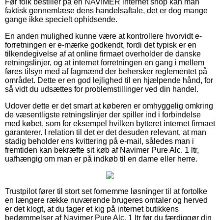
Før folk bestiller på en NAVIMER internet shop kan man
faktisk gennemlæse dens handelsaftale, det er dog mange
gange ikke specielt ophidsende.
En anden mulighed kunne være at kontrollere hvorvidt e-
forretningen er e-mærke godkendt, fordi det typisk er en
tilkendegivelse af at online firmaet overholder de danske
retningslinjer, og at internet forretningen en gang i mellem
føres tilsyn med af fagmænd der behersker reglementet på
området. Dette er en god lejlighed til en hjælpende hånd, for
så vidt du udsættes for problemstillinger ved din handel.
Udover dette er det smart at køberen er omhyggelig omkring
de væsentligste retningslinjer der spiller ind i forbindelse
med købet, som for eksempel hvilken bytteret internet firmaet
garanterer. I relation til det er det desuden relevant, at man
stadig beholder ens kvittering på e-mail, således man i
fremtiden kan bekræfte sit køb af Navimer Pure Alc. 1 ltr,
uafhængig om man er på indkøb til en dame eller herre.
Trustpilot fører til stort set fornemme løsninger til at fortolke
en længere række nuværende brugeres omtaler og herved
er det klogt, at du tager et kig på internet butikkens
bedømmelser af Navimer Pure Alc. 1 ltr før du færdiggør din