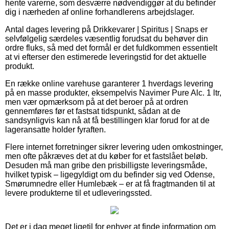
hente varerne, som desværre nødvendiggør at du befinder
dig i nærheden af online forhandlerens arbejdslager.
Antal dages levering på Drikkevarer | Spiritus | Snaps er
selvfølgelig særdeles væsentlig forudsat du behøver din
ordre fluks, så med det formål er det fuldkommen essentielt
at vi efterser den estimerede leveringstid for det aktuelle
produkt.
En række online varehuse garanterer 1 hverdags levering
på en masse produkter, eksempelvis Navimer Pure Alc. 1 ltr,
men vær opmærksom på at det beroer på at ordren
gennemføres før et fastsat tidspunkt, sådan at de
sandsynligvis kan nå at få bestillingen klar forud for at de
lageransatte holder fyraften.
Flere internet forretninger sikrer levering uden omkostninger,
men ofte påkræves det at du køber for et fastslået beløb.
Desuden må man gribe den prisbilligste leveringsmåde,
hvilket typisk – ligegyldigt om du befinder sig ved Odense,
Smørumnedre eller Humlebæk – er at få fragtmanden til at
levere produkterne til et udleveringssted.
Det er i dag meget ligetil for enhver at finde information om