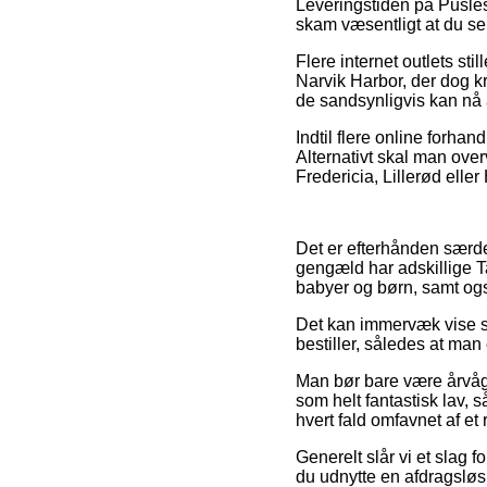
Leveringstiden på Puslesp
skam væsentligt at du ser
Flere internet outlets st
Narvik Harbor, der dog k
de sandsynligvis kan nå 
Indtil flere online forha
Alternativt skal man over
Fredericia, Lillerød eller
Det er efterhånden særdel
gengæld har adskillige Ta
babyer og børn, samt også
Det kan immervæk vise sig
bestiller, således at man e
Man bør bare være årvåge
som helt fantastisk lav, 
hvert fald omfavnet af et 
Generelt slår vi et slag 
du udnytte en afdragsløs