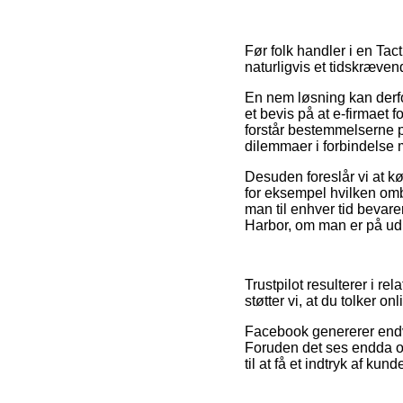
Før folk handler i en Tac
naturligvis et tidskræven
En nem løsning kan derfo
et bevis på at e-firmaet f
forstår bestemmelserne p
dilemmaer i forbindelse 
Desuden foreslår vi at k
for eksempel hvilken omb
man til enhver tid bevar
Harbor, om man er på udki
Trustpilot resulterer i re
støtter vi, at du tolker o
Facebook genererer endvi
Foruden det ses endda o
til at få et indtryk af kun