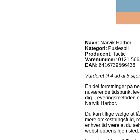
Navn:
Narvik Harbor
Kategori:
Puslespil
Producent:
Tactic
Varenummer:
0121-566
EAN:
6416739566436
Vurderet til
4
ud af 5 stje
En del forretninger på ne
nuværende tidspunkt lever
dig. Leveringsmetoden er
Narvik Harbor.
Du kan tillige vælge at få
mere omkostningsfuld, me
enhver tid være at du se
webshoppens hjemsted.