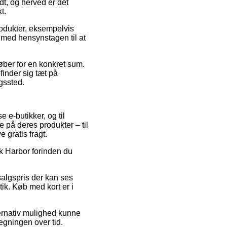
dt, og herved er det
t.
produkter, eksempelvis
 med hensynstagen til at
køber for en konkret sum.
finder sig tæt på
ngssted.
 e-butikker, og til
e på deres produkter – til
 gratis fragt.
ik Harbor forinden du
salgspris der kan ses
tik. Køb med kort er i
ternativ mulighed kunne
egningen over tid.