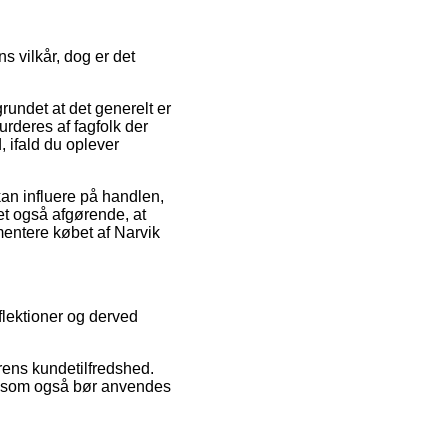
s vilkår, dog er det
undet at det generelt er
vurderes af fagfolk der
 ifald du oplever
kan influere på handlen,
et også afgørende, at
mentere købet af Narvik
eflektioner og derved
rens kundetilfredshed.
n, som også bør anvendes