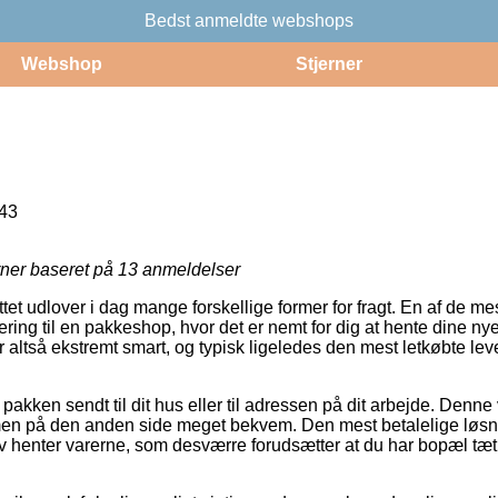
Bedst anmeldte webshops
Webshop
Stjerner
43
rner baseret på
13
anmeldelser
ttet udlover i dag mange forskellige former for fragt. En af de m
ing til en pakkeshop, hvor det er nemt for dig at hente dine nye
 altså ekstremt smart, og typisk ligeledes den mest letkøbte l
 pakken sendt til dit hus eller til adressen på dit arbejde. Denne
n på den anden side meget bekvem. Den mest betalelige løsning 
lv henter varerne, som desværre forudsætter at du har bopæl tæt 