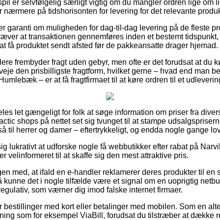
il er selvfølgelig særligt vigtig om du mangler ordren lige om li
 nærmere på tidshorisonten for levering for det relevante produk
iller garanti om muligheden for dag-til-dag levering på de fleste 
ræver at transaktionen gennemføres inden et bestemt tidspunkt,
at få produktet sendt afsted før de pakkeansatte drager hjemad.
ndlere frembyder fragt uden gebyr, men ofte er det forudsat at du 
veje den prisbilligste fragtform, hvilket gerne – hvad end man be
 Humlebæk – er at få fragtfirmaet til at køre ordren til et udleveri
es let gængeligt for folk at søge information om priser fra diverse
ctic shops på nettet set sig tvunget til at stampe udsalgsprisern
 til herrer og damer – eftertrykkeligt, og endda nogle gange love
 lukrativt at udforske nogle få webbutikker efter rabat på Narv
r velinformeret til at skaffe sig den mest attraktive pris.
n med, at ifald en e-handler reklamerer deres produkter til en 
så kunne det i nogle tilfælde være et signal om en uoprigtig netbu
regulativ, som værner dig imod falske internet firmaer.
for bestillinger med kort eller betalinger med mobilen. Som en al
ning som for eksempel ViaBill, forudsat du tilstræber at dække r