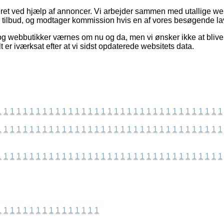
et ved hjælp af annoncer. Vi arbejder sammen med utallige web
s tilbud, og modtager kommission hvis en af vores besøgende la
g webbutikker værnes om nu og da, men vi ønsker ikke at blive st
t er iværksat efter at vi sidst opdaterede websitets data.
1
1
1
1
1
1
1
1
1
1
1
1
1
1
1
1
1
1
1
1
1
1
1
1
1
1
1
1
1
1
1
1
1
1
1
1
1
1
1
1
1
1
1
1
1
1
1
1
1
1
1
1
1
1
1
1
1
1
1
1
1
1
1
1
1
1
1
1
1
1
1
1
1
1
1
1
1
1
1
1
1
1
1
1
1
1
1
1
1
1
1
1
1
1
1
1
1
1
1
1
1
1
1
1
1
1
1
1
1
1
1
1
1
1
1
1
1
1
1
1
1