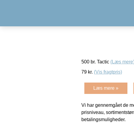
500 br. Tactic
(Læs mere
79
kr.
(Vis fragtpris)
Læs mere »
Vi har gennemgået de mes
prisniveau, sortimentstø
betalingsmuligheder.