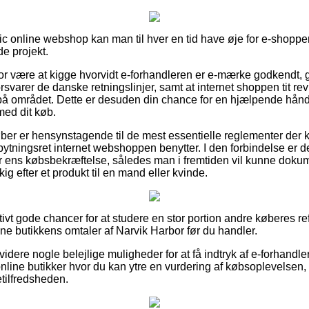
tic online webshop kan man til hver en tid have øje for e-shoppen
de projekt.
r være at kigge hvorvidt e-forhandleren er e-mærke godkendt, gr
orsvarer de danske retningslinjer, samt at internet shoppen tit re
å området. Dette er desuden din chance for en hjælpende hånd,
med dit køb.
øber er hensynstagende til de mest essentielle reglementer der 
ytningsret internet webshoppen benytter. I den forbindelse er d
er ens købsbekræftelse, således man i fremtiden vil kunne doku
g efter et produkt til en mand eller kvinde.
lativt gode chancer for at studere en stor portion andre køberes r
nline butikkens omtaler af Narvik Harbor før du handler.
dere nogle belejlige muligheder for at få indtryk af e-forhandle
nline butikker hvor du kan ytre en vurdering af købsoplevelse
detilfredsheden.