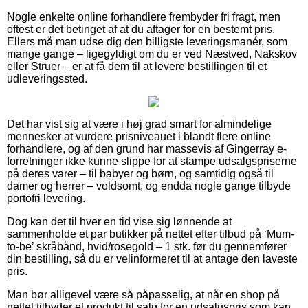
Nogle enkelte online forhandlere frembyder fri fragt, men
oftest er det betinget af at du aftager for en bestemt pris.
Ellers må man udse dig den billigste leveringsmanér, som
mange gange – ligegyldigt om du er ved Næstved, Nakskov
eller Struer – er at få dem til at levere bestillingen til et
udleveringssted.
Det har vist sig at være i høj grad smart for almindelige
mennesker at vurdere prisniveauet i blandt flere online
forhandlere, og af den grund har massevis af Gingerray e-
forretninger ikke kunne slippe for at stampe udsalgspriserne
på deres varer – til babyer og børn, og samtidig også til
damer og herrer – voldsomt, og endda nogle gange tilbyde
portofri levering.
Dog kan det til hver en tid vise sig lønnende at
sammenholde et par butikker på nettet efter tilbud på ‘Mum-
to-be’ skråbånd, hvid/rosegold – 1 stk. før du gennemfører
din bestilling, så du er velinformeret til at antage den laveste
pris.
Man bør alligevel være så påpasselig, at når en shop på
nettet tilbyder et produkt til salg for en udsalgspris som kan