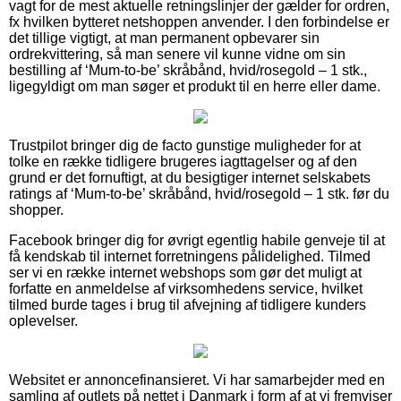
vagt for de mest aktuelle retningslinjer der gælder for ordren,
fx hvilken bytteret netshoppen anvender. I den forbindelse er
det tillige vigtigt, at man permanent opbevarer sin
ordrekvittering, så man senere vil kunne vidne om sin
bestilling af ‘Mum-to-be’ skråbånd, hvid/rosegold – 1 stk.,
ligegyldigt om man søger et produkt til en herre eller dame.
Trustpilot bringer dig de facto gunstige muligheder for at
tolke en række tidligere brugeres iagttagelser og af den
grund er det fornuftigt, at du besigtiger internet selskabets
ratings af ‘Mum-to-be’ skråbånd, hvid/rosegold – 1 stk. før du
shopper.
Facebook bringer dig for øvrigt egentlig habile genveje til at
få kendskab til internet forretningens pålidelighed. Tilmed
ser vi en række internet webshops som gør det muligt at
forfatte en anmeldelse af virksomhedens service, hvilket
tilmed burde tages i brug til afvejning af tidligere kunders
oplevelser.
Websitet er annoncefinansieret. Vi har samarbejder med en
samling af outlets på nettet i Danmark i form af at vi fremviser