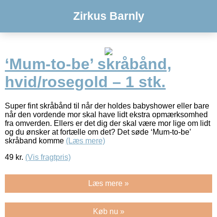
Zirkus Barnly
‘Mum-to-be’ skråbånd,
hvid/rosegold – 1 stk.
Super fint skråbånd til når der holdes babyshower eller bare
når den vordende mor skal have lidt ekstra opmærksomhed
fra omverden. Ellers er det dig der skal være mor lige om lidt
og du ønsker at fortælle om det? Det søde ‘Mum-to-be’
skråband komme
(Læs mere)
49
kr.
(Vis fragtpris)
Læs mere »
Køb nu »