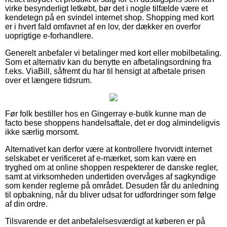
virke besynderligt letkøbt, bør det i nogle tilfælde være et
kendetegn på en svindel internet shop. Shopping med kort
er i hvert fald omfavnet af en lov, der dækker en overfor
uoprigtige e-forhandlere.
Generelt anbefaler vi betalinger med kort eller mobilbetaling.
Som et alternativ kan du benytte en afbetalingsordning fra
f.eks. ViaBill, såfremt du har til hensigt at afbetale prisen
over et længere tidsrum.
Før folk bestiller hos en Gingerray e-butik kunne man de
facto bese shoppens handelsaftale, det er dog almindeligvis
ikke særlig morsomt.
Alternativet kan derfor være at kontrollere hvorvidt internet
selskabet er verificeret af e-mærket, som kan være en
tryghed om at online shoppen respekterer de danske regler,
samt at virksomheden undertiden overvåges af sagkyndige
som kender reglerne på området. Desuden får du anledning
til opbakning, når du bliver udsat for udfordringer som følge
af din ordre.
Tilsvarende er det anbefalelsesværdigt at køberen er på