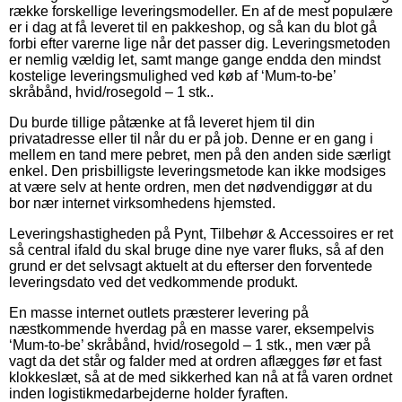
række forskellige leveringsmodeller. En af de mest populære
er i dag at få leveret til en pakkeshop, og så kan du blot gå
forbi efter varerne lige når det passer dig. Leveringsmetoden
er nemlig vældig let, samt mange gange endda den mindst
kostelige leveringsmulighed ved køb af ‘Mum-to-be’
skråbånd, hvid/rosegold – 1 stk..
Du burde tillige påtænke at få leveret hjem til din
privatadresse eller til når du er på job. Denne er en gang i
mellem en tand mere pebret, men på den anden side særligt
enkel. Den prisbilligste leveringsmetode kan ikke modsiges
at være selv at hente ordren, men det nødvendiggør at du
bor nær internet virksomhedens hjemsted.
Leveringshastigheden på Pynt, Tilbehør & Accessoires er ret
så central ifald du skal bruge dine nye varer fluks, så af den
grund er det selvsagt aktuelt at du efterser den forventede
leveringsdato ved det vedkommende produkt.
En masse internet outlets præsterer levering på
næstkommende hverdag på en masse varer, eksempelvis
‘Mum-to-be’ skråbånd, hvid/rosegold – 1 stk., men vær på
vagt da det står og falder med at ordren aflægges før et fast
klokkeslæt, så at de med sikkerhed kan nå at få varen ordnet
inden logistikmedarbejderne holder fyraften.