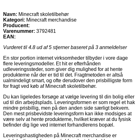
Navn:
Minecraft skoletilbehør
Kategori:
Minecraft merchandise
Producent:
Varenummer:
3792481
EAN:
Vurderet til
4.8
ud af 5 stjerner baseret på
3
anmeldelser
En stor portion internet virksomheder tilbyder i vore dage
flere leveringsmodeller. Et hit er efterhånden
udleveringssteder, som giver dig mulighed for at hente
produkterne når der er tid til det. Fragtmetoden er altså
ualmindeligt smart, og ofte derudover den prisbilligste form
for fragt ved køb af Minecraft skoletilbehør.
Du kan ligeledes forsøge at vælge levering til din bolig eller
ud til din arbejdsplads. Leveringsformen er som regel et hak
mindre prisbillig, men på den anden side særligt bekvem.
Den mest prisbevidste leveringsform kan ikke modsiges at
være selv at hente produkterne, hvilket kræver at du fysisk
befinder dig lige ved internet forhandlerens bopæl.
Leveringshastigheden på Minecraft merchandise er