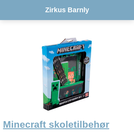
Zirkus Barnly
Minecraft skoletilbehør