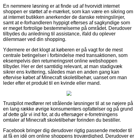
En nemmere løsning er at finde ud af hvorvidt internet
shoppen er støttet af e-mærket, som kan være en sikring om
at internet butikken anerkender de danske retningslinjer,
samt at e-forhandleren hyppigt efterses af sagkyndige som
er meget fortrolige bestemmelserne på området. Derudover
tilbydes du anledning til assistance, ifald du oplever
dilemmaer ved din shopping.
Ydermere er det klogt at køberen er på vagt for de mest
centrale betingelser i forbindelse med transaktionen, som
eksempelvis den returneringsret online webshoppen
tilbyder. Her er det samtidig relevant, at man stadigvæk
sikrer ens kvittering, således man en anden gang kan
eftervise købet af Minecraft skoletilbehør, uanset om man
leder efter et produkt til en kvinde eller mand.
Trustpilot medfører ret strålende løsninger til at se nøjere på
en lang række øvrige konsumenters opfattelser og på grund
af dette går vi ind for, at du eftersøger e-forretningens
omtaler af Minecraft skoletilbehør forinden du bestiller.
Facebook bringer dig derudover rigtig passende metoder til
at få en idé om online shoppens troværdighed. Derudover er