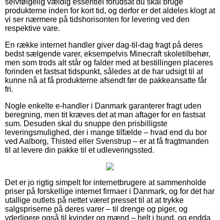
selvfølgelig vældig essentiel forudsat du skal bruge
produkterne inden for kort tid, og derfor er det aldeles klogt at
vi ser nærmere på tidshorisonten for levering ved den
respektive vare.
En række internet handler giver dag-til-dag fragt på deres
bedst sælgende varer, eksempelvis Minecraft skoletilbehør,
men som trods alt står og falder med at bestillingen placeres
forinden et fastsat tidspunkt, således at de har udsigt til at
kunne nå at få produkterne afsendt før de pakkeansatte får
fri.
Nogle enkelte e-handler i Danmark garanterer fragt uden
beregning, men tit kræves det at man aftager for en fastsat
sum. Desuden skal du snuppe den prisbilligste
leveringsmulighed, der i mange tilfælde – hvad end du bor
ved Aalborg, Thisted eller Svenstrup – er at få fragtmanden
til at levere din pakke til et udleveringssted.
Det er jo rigtig simpelt for internetbrugere at sammenholde
priser på forskellige internet firmaer i Danmark, og for det har
utallige outlets på nettet været presset til at at trykke
salgspriserne på deres varer – til drenge og piger, og
yderligere også til kvinder og mænd – helt i bund, og endda