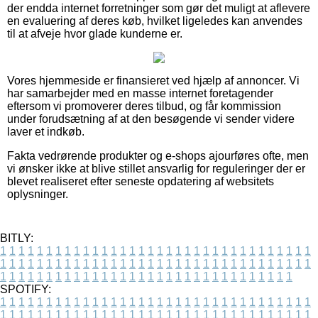
der endda internet forretninger som gør det muligt at aflevere
en evaluering af deres køb, hvilket ligeledes kan anvendes
til at afveje hvor glade kunderne er.
Vores hjemmeside er finansieret ved hjælp af annoncer. Vi
har samarbejder med en masse internet foretagender
eftersom vi promoverer deres tilbud, og får kommission
under forudsætning af at den besøgende vi sender videre
laver et indkøb.
Fakta vedrørende produkter og e-shops ajourføres ofte, men
vi ønsker ikke at blive stillet ansvarlig for reguleringer der er
blevet realiseret efter seneste opdatering af websitets
oplysninger.
BITLY:
1
1
1
1
1
1
1
1
1
1
1
1
1
1
1
1
1
1
1
1
1
1
1
1
1
1
1
1
1
1
1
1
1
1
1
1
1
1
1
1
1
1
1
1
1
1
1
1
1
1
1
1
1
1
1
1
1
1
1
1
1
1
1
1
1
1
1
1
1
1
1
1
1
1
1
1
1
1
1
1
1
1
1
1
1
1
1
1
1
1
1
1
1
1
1
1
1
1
1
1
SPOTIFY:
1
1
1
1
1
1
1
1
1
1
1
1
1
1
1
1
1
1
1
1
1
1
1
1
1
1
1
1
1
1
1
1
1
1
1
1
1
1
1
1
1
1
1
1
1
1
1
1
1
1
1
1
1
1
1
1
1
1
1
1
1
1
1
1
1
1
1
1