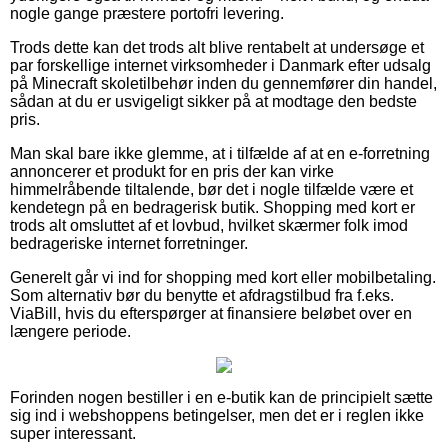
nogle gange præstere portofri levering.
Trods dette kan det trods alt blive rentabelt at undersøge et
par forskellige internet virksomheder i Danmark efter udsalg
på Minecraft skoletilbehør inden du gennemfører din handel,
sådan at du er usvigeligt sikker på at modtage den bedste
pris.
Man skal bare ikke glemme, at i tilfælde af at en e-forretning
annoncerer et produkt for en pris der kan virke
himmelråbende tiltalende, bør det i nogle tilfælde være et
kendetegn på en bedragerisk butik. Shopping med kort er
trods alt omsluttet af et lovbud, hvilket skærmer folk imod
bedrageriske internet forretninger.
Generelt går vi ind for shopping med kort eller mobilbetaling.
Som alternativ bør du benytte et afdragstilbud fra f.eks.
ViaBill, hvis du efterspørger at finansiere beløbet over en
længere periode.
Forinden nogen bestiller i en e-butik kan de principielt sætte
sig ind i webshoppens betingelser, men det er i reglen ikke
super interessant.