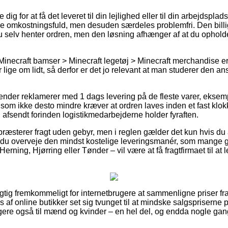
 dig for at få det leveret til din lejlighed eller til din arbejdspla
e omkostningsfuld, men desuden særdeles problemfri. Den billig
 selv henter ordren, men den løsning afhænger af at du opholder 
Minecraft bamser > Minecraft legetøj > Minecraft merchandise er 
 lige om lidt, så derfor er det jo relevant at man studerer den a
agender reklamerer med 1 dags levering på de fleste varer, eksem
om ikke desto mindre kræver at ordren laves inden et fast klok
en afsendt forinden logistikmedarbejderne holder fyraften.
præsterer fragt uden gebyr, men i reglen gælder det kun hvis du af
 du overveje den mindst kostelige leveringsmanér, som mange
rning, Hjørring eller Tønder – vil være at få fragtfirmaet til at le
rigtig fremkommeligt for internetbrugere at sammenligne priser fra
s af online butikker set sig tvunget til at mindske salgspriserne
ligere også til mænd og kvinder – en hel del, og endda nogle gan