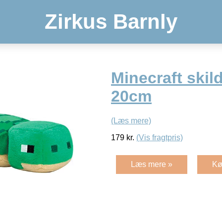
Zirkus Barnly
Minecraft skil
20cm
(Læs mere)
179
kr.
(Vis fragtpris)
Læs mere »
Kø