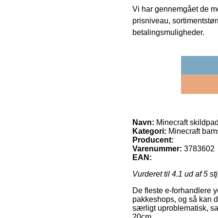
Vi har gennemgået de mes
prisniveau, sortimentstø
betalingsmuligheder.
Navn:
Minecraft skildpa
Kategori:
Minecraft bams
Producent:
Varenummer:
3783602
EAN:
Vurderet til
4.1
ud af 5 st
De fleste e-forhandlere 
pakkeshops, og så kan du
særligt uproblematisk, sa
20cm.