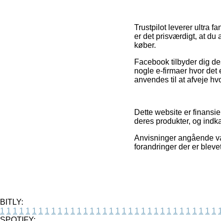
Trustpilot leverer ultra
er det prisværdigt, at d
køber.
Facebook tilbyder dig des
nogle e-firmaer hvor det
anvendes til at afveje hv
Dette website er finansi
deres produkter, og indk
Anvisninger angående vare
forandringer der er bleve
BITLY:
1
1
1
1
1
1
1
1
1
1
1
1
1
1
1
1
1
1
1
1
1
1
1
1
1
1
1
1
1
1
1
1
1
1
SPOTIFY: