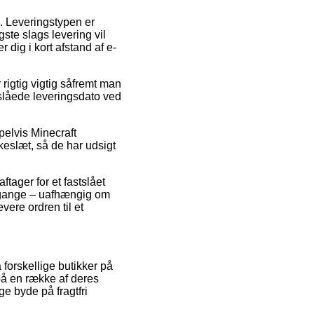
ds. Leveringstypen er
ste slags levering vil
dig i kort afstand af e-
rigtig vigtig såfremt man
nslåede leveringsdato ved
pelvis Minecraft
keslæt, så de har udsigt
tager for et fastslået
 gange – uafhængig om
vere ordren til et
 forskellige butikker på
 på en række af deres
ge byde på fragtfri