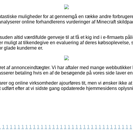
 fantastiske muligheder for at gennemgå en række andre forbruge
u analyserer online forhandlerens vurderinger af Minecraft skild
uden altid værdifulde genveje til at få et kig ind i e-firmaets på
 er muligt at tilkendegive en evaluering af deres købsoplevelse
or glade kunderne er.
eret af annonceindtægter. Vi har aftaler med mange webbutikker 
asserer betaling hvis en af de besøgende på vores side laver en
r og online virksomheder ajourføres tit, men vi ønsker ikke at bl
t udført efter at vi sidste gang opdaterede hjemmesidens oplysn
1
1
1
1
1
1
1
1
1
1
1
1
1
1
1
1
1
1
1
1
1
1
1
1
1
1
1
1
1
1
1
1
1
1
1