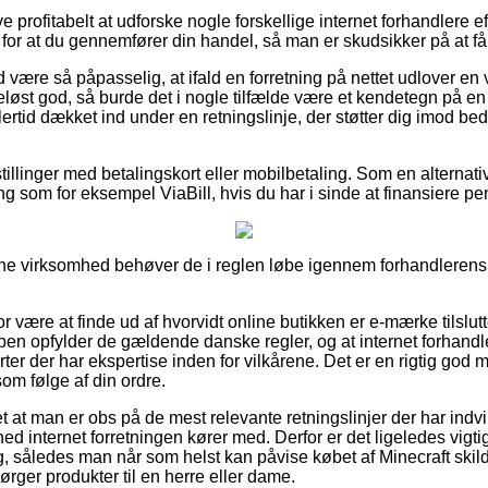
e profitabelt at udforske nogle forskellige internet forhandlere e
or at du gennemfører din handel, så man er skudsikker på at få d
være så påpasselig, at ifald en forretning på nettet udlover en v
st god, så burde det i nogle tilfælde være et kendetegn på en
ertid dækket ind under en retningslinje, der støtter dig imod be
tillinger med betalingskort eller mobilbetaling. Som en alternat
ng som for eksempel ViaBill, hvis du har i sinde at finansiere p
ine virksomhed behøver de i reglen løbe igennem forhandlerens 
or være at finde ud af hvorvidt online butikken er e-mærke tilslut
pen opfylder de gældende danske regler, og at internet forhand
ter der har ekspertise inden for vilkårene. Det er en rigtig god mu
om følge af din ordre.
 at man er obs på de mest relevante retningslinjer der har indv
d internet forretningen kører med. Derfor er det ligeledes vigtigt
ing, således man når som helst kan påvise købet af Minecraft sk
rger produkter til en herre eller dame.