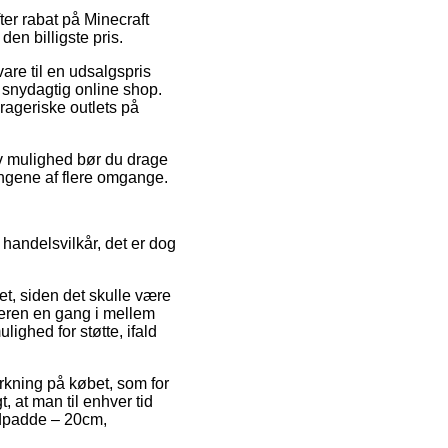
fter rabat på Minecraft
en billigste pris.
are til en udsalgspris
 snydagtig online shop.
drageriske outlets på
iv mulighed bør du drage
engene af flere omgange.
handelsvilkår, det er dog
tet, siden det skulle være
leren en gang i mellem
lighed for støtte, ifald
irkning på købet, som for
, at man til enhver tid
ildpadde – 20cm,