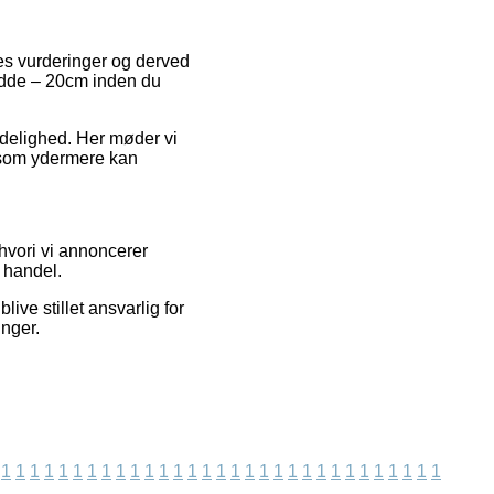
res vurderinger og derved
padde – 20cm inden du
lidelighed. Her møder vi
, som ydermere kan
hvori vi annoncerer
 handel.
ive stillet ansvarlig for
inger.
1
1
1
1
1
1
1
1
1
1
1
1
1
1
1
1
1
1
1
1
1
1
1
1
1
1
1
1
1
1
1