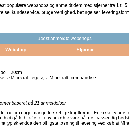
t populære webshops og anmeldt dem med stjerner fra 1 til 5 ud
rrelse, kundeservice, brugervenlighed, betingelser, leveringsfor
Bedst anmeldte webshops
Webshop
Stjerner
dde – 20cm
er > Minecraft legetøj > Minecraft merchandise
jerner baseret på
21
anmeldelser
yder nu om dage mange forskellige fragtformer. En sikker vinder
 blot gå forbi efter din nyindkøbte vare når det passer dig beds
mt typisk endda den billigste løsning til levering ved køb af Min