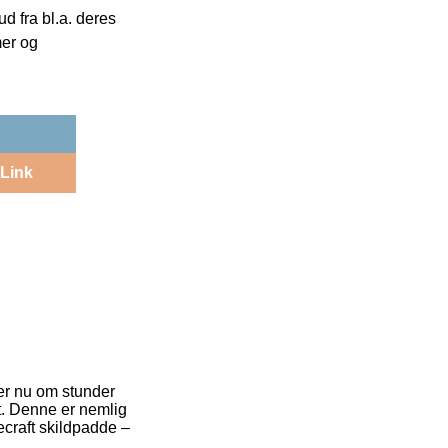
 fra bl.a. deres
mer og
Link
 er nu om stunder
t. Denne er nemlig
ecraft skildpadde –