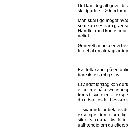
Det kan dog alligevel bliv
skildpadde – 20cm forud f
Man skal lige meget hvad 
som kan ses som grænselø
Handler med kort er imidl
nettet.
Generelt anbefaler vi bes
fordel af en afdragsordni
Før folk køber på en onl
bare ikke særlig sjovt.
Et andet forslag kan derf
et billede på at webshop
føres tilsyn med af eksper
du udsættes for besvær s
Tilsvarende anbefales det
eksempel den returrettighe
sikrer sin e-mail kvitter
uafhængig om du efterspø