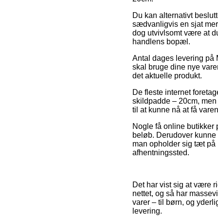
Du kan alternativt beslutte
sædvanligvis en sjat mer
dog utvivlsomt være at du
handlens bopæl.
Antal dages levering på 
skal bruge dine nye varer
det aktuelle produkt.
De fleste internet foret
skildpadde – 20cm, men s
til at kunne nå at få var
Nogle få online butikker 
beløb. Derudover kunne
man opholder sig tæt på He
afhentningssted.
Det har vist sig at være 
nettet, og så har massevi
varer – til børn, og yder
levering.