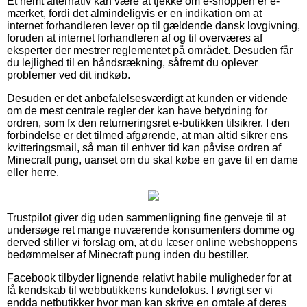
Et nemt alternativ kan være at tjekke om e-shoppen er e-
mærket, fordi det almindeligvis er en indikation om at
internet forhandleren lever op til gældende dansk lovgivning,
foruden at internet forhandleren af og til overværes af
eksperter der mestrer reglementet på området. Desuden får
du lejlighed til en håndsrækning, såfremt du oplever
problemer ved dit indkøb.
Desuden er det anbefalelsesværdigt at kunden er vidende
om de mest centrale regler der kan have betydning for
ordren, som fx den returneringsret e-butikken tilsikrer. I den
forbindelse er det tilmed afgørende, at man altid sikrer ens
kvitteringsmail, så man til enhver tid kan påvise ordren af
Minecraft pung, uanset om du skal købe en gave til en dame
eller herre.
Trustpilot giver dig uden sammenligning fine genveje til at
undersøge ret mange nuværende konsumenters domme og
derved stiller vi forslag om, at du læser online webshoppens
bedømmelser af Minecraft pung inden du bestiller.
Facebook tilbyder lignende relativt habile muligheder for at
få kendskab til webbutikkens kundefokus. I øvrigt ser vi
endda netbutikker hvor man kan skrive en omtale af deres