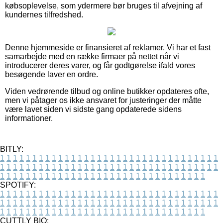
købsoplevelse, som ydermere bør bruges til afvejning af
kundernes tilfredshed.
Denne hjemmeside er finansieret af reklamer. Vi har et fast
samarbejde med en række firmaer på nettet når vi
introducerer deres varer, og får godtgørelse ifald vores
besøgende laver en ordre.
Viden vedrørende tilbud og online butikker opdateres ofte,
men vi påtager os ikke ansvaret for justeringer der måtte
være lavet siden vi sidste gang opdaterede sidens
informationer.
BITLY:
1
1
1
1
1
1
1
1
1
1
1
1
1
1
1
1
1
1
1
1
1
1
1
1
1
1
1
1
1
1
1
1
1
1
1
1
1
1
1
1
1
1
1
1
1
1
1
1
1
1
1
1
1
1
1
1
1
1
1
1
1
1
1
1
1
1
1
1
1
1
1
1
1
1
1
1
1
1
1
1
1
1
1
1
1
1
1
1
1
1
1
1
1
1
1
1
1
1
1
1
SPOTIFY:
1
1
1
1
1
1
1
1
1
1
1
1
1
1
1
1
1
1
1
1
1
1
1
1
1
1
1
1
1
1
1
1
1
1
1
1
1
1
1
1
1
1
1
1
1
1
1
1
1
1
1
1
1
1
1
1
1
1
1
1
1
1
1
1
1
1
1
1
1
1
1
1
1
1
1
1
1
1
1
1
1
1
1
1
1
1
1
1
1
1
1
1
1
1
1
1
1
1
1
1
CUTTLY BIO: