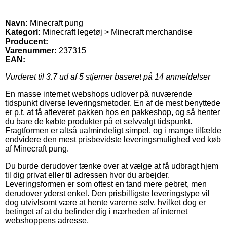
Navn:
Minecraft pung
Kategori:
Minecraft legetøj > Minecraft merchandise
Producent:
Varenummer:
237315
EAN:
Vurderet til
3.7
ud af 5 stjerner baseret på
14
anmeldelser
En masse internet webshops udlover på nuværende
tidspunkt diverse leveringsmetoder. En af de mest benyttede
er p.t. at få afleveret pakken hos en pakkeshop, og så henter
du bare de købte produkter på et selvvalgt tidspunkt.
Fragtformen er altså ualmindeligt simpel, og i mange tilfælde
endvidere den mest prisbevidste leveringsmulighed ved køb
af Minecraft pung.
Du burde derudover tænke over at vælge at få udbragt hjem
til dig privat eller til adressen hvor du arbejder.
Leveringsformen er som oftest en tand mere pebret, men
derudover yderst enkel. Den prisbilligste leveringstype vil
dog utvivlsomt være at hente varerne selv, hvilket dog er
betinget af at du befinder dig i nærheden af internet
webshoppens adresse.