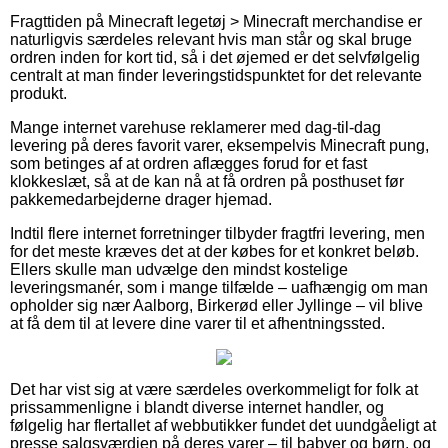
Fragttiden på Minecraft legetøj > Minecraft merchandise er
naturligvis særdeles relevant hvis man står og skal bruge
ordren inden for kort tid, så i det øjemed er det selvfølgelig
centralt at man finder leveringstidspunktet for det relevante
produkt.
Mange internet varehuse reklamerer med dag-til-dag
levering på deres favorit varer, eksempelvis Minecraft pung,
som betinges af at ordren aflægges forud for et fast
klokkeslæt, så at de kan nå at få ordren på posthuset før
pakkemedarbejderne drager hjemad.
Indtil flere internet forretninger tilbyder fragtfri levering, men
for det meste kræves det at der købes for et konkret beløb.
Ellers skulle man udvælge den mindst kostelige
leveringsmanér, som i mange tilfælde – uafhængig om man
opholder sig nær Aalborg, Birkerød eller Jyllinge – vil blive
at få dem til at levere dine varer til et afhentningssted.
Det har vist sig at være særdeles overkommeligt for folk at
prissammenligne i blandt diverse internet handler, og
følgelig har flertallet af webbutikker fundet det uundgåeligt at
presse salgsværdien på deres varer – til babyer og børn, og