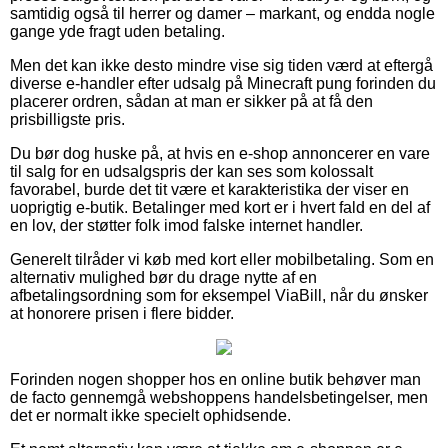
samtidig også til herrer og damer – markant, og endda nogle
gange yde fragt uden betaling.
Men det kan ikke desto mindre vise sig tiden værd at eftergå
diverse e-handler efter udsalg på Minecraft pung forinden du
placerer ordren, sådan at man er sikker på at få den
prisbilligste pris.
Du bør dog huske på, at hvis en e-shop annoncerer en vare
til salg for en udsalgspris der kan ses som kolossalt
favorabel, burde det tit være et karakteristika der viser en
uoprigtig e-butik. Betalinger med kort er i hvert fald en del af
en lov, der støtter folk imod falske internet handler.
Generelt tilråder vi køb med kort eller mobilbetaling. Som en
alternativ mulighed bør du drage nytte af en
afbetalingsordning som for eksempel ViaBill, når du ønsker
at honorere prisen i flere bidder.
Forinden nogen shopper hos en online butik behøver man
de facto gennemgå webshoppens handelsbetingelser, men
det er normalt ikke specielt ophidsende.