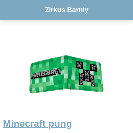
Zirkus Barnly
Minecraft pung