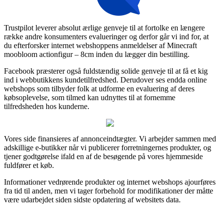
Trustpilot leverer absolut ærlige genveje til at fortolke en længere
række andre konsumenters evalueringer og derfor går vi ind for, at
du efterforsker internet webshoppens anmeldelser af Minecraft
moobloom actionfigur – 8cm inden du lægger din bestilling.
Facebook præsterer også fuldstændig solide genveje til at få et kig
ind i webbutikkens kundetilfredshed. Derudover ses endda online
webshops som tilbyder folk at udforme en evaluering af deres
købsoplevelse, som tilmed kan udnyttes til at fornemme
tilfredsheden hos kunderne.
Vores side finansieres af annonceindtægter. Vi arbejder sammen med
adskillige e-butikker når vi publicerer forretningernes produkter, og
tjener godtgørelse ifald en af de besøgende på vores hjemmeside
fuldfører et køb.
Informationer vedrørende produkter og internet webshops ajourføres
fra tid til anden, men vi tager forbehold for modifikationer der måtte
være udarbejdet siden sidste opdatering af websitets data.