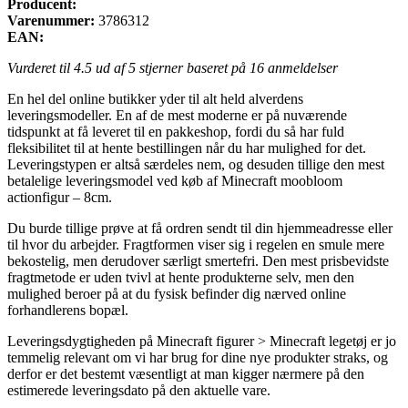
Producent:
Varenummer:
3786312
EAN:
Vurderet til
4.5
ud af 5 stjerner baseret på
16
anmeldelser
En hel del online butikker yder til alt held alverdens
leveringsmodeller. En af de mest moderne er på nuværende
tidspunkt at få leveret til en pakkeshop, fordi du så har fuld
fleksibilitet til at hente bestillingen når du har mulighed for det.
Leveringstypen er altså særdeles nem, og desuden tillige den mest
betalelige leveringsmodel ved køb af Minecraft moobloom
actionfigur – 8cm.
Du burde tillige prøve at få ordren sendt til din hjemmeadresse eller
til hvor du arbejder. Fragtformen viser sig i regelen en smule mere
bekostelig, men derudover særligt smertefri. Den mest prisbevidste
fragtmetode er uden tvivl at hente produkterne selv, men den
mulighed beroer på at du fysisk befinder dig nærved online
forhandlerens bopæl.
Leveringsdygtigheden på Minecraft figurer > Minecraft legetøj er jo
temmelig relevant om vi har brug for dine nye produkter straks, og
derfor er det bestemt væsentligt at man kigger nærmere på den
estimerede leveringsdato på den aktuelle vare.