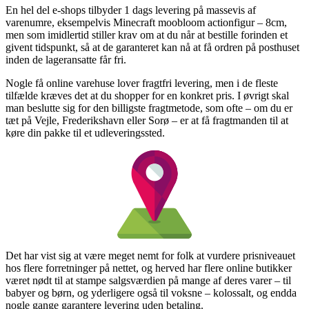
En hel del e-shops tilbyder 1 dags levering på massevis af
varenumre, eksempelvis Minecraft moobloom actionfigur – 8cm,
men som imidlertid stiller krav om at du når at bestille forinden et
givent tidspunkt, så at de garanteret kan nå at få ordren på posthuset
inden de lageransatte får fri.
Nogle få online varehuse lover fragtfri levering, men i de fleste
tilfælde kræves det at du shopper for en konkret pris. I øvrigt skal
man beslutte sig for den billigste fragtmetode, som ofte – om du er
tæt på Vejle, Frederikshavn eller Sorø – er at få fragtmanden til at
køre din pakke til et udleveringssted.
Det har vist sig at være meget nemt for folk at vurdere prisniveauet
hos flere forretninger på nettet, og herved har flere online butikker
været nødt til at stampe salgsværdien på mange af deres varer – til
babyer og børn, og yderligere også til voksne – kolossalt, og endda
nogle gange garantere levering uden betaling.