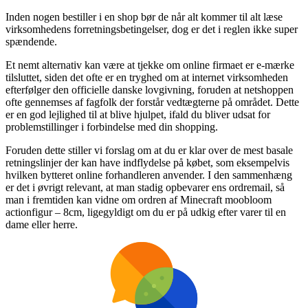
Inden nogen bestiller i en shop bør de når alt kommer til alt læse
virksomhedens forretningsbetingelser, dog er det i reglen ikke super
spændende.
Et nemt alternativ kan være at tjekke om online firmaet er e-mærke
tilsluttet, siden det ofte er en tryghed om at internet virksomheden
efterfølger den officielle danske lovgivning, foruden at netshoppen
ofte gennemses af fagfolk der forstår vedtægterne på området. Dette
er en god lejlighed til at blive hjulpet, ifald du bliver udsat for
problemstillinger i forbindelse med din shopping.
Foruden dette stiller vi forslag om at du er klar over de mest basale
retningslinjer der kan have indflydelse på købet, som eksempelvis
hvilken bytteret online forhandleren anvender. I den sammenhæng
er det i øvrigt relevant, at man stadig opbevarer ens ordremail, så
man i fremtiden kan vidne om ordren af Minecraft moobloom
actionfigur – 8cm, ligegyldigt om du er på udkig efter varer til en
dame eller herre.