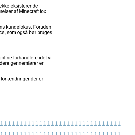
række eksisterende
elser af Minecraft fox
rens kundefokus. Foruden
vice, som også bør bruges
nline forhandlere idet vi
videre gennemfører en
for ændringer der er
1
1
1
1
1
1
1
1
1
1
1
1
1
1
1
1
1
1
1
1
1
1
1
1
1
1
1
1
1
1
1
1
1
1
1
1
1
1
1
1
1
1
1
1
1
1
1
1
1
1
1
1
1
1
1
1
1
1
1
1
1
1