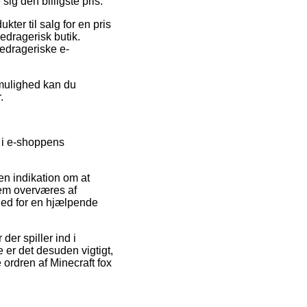
sig den billigste pris.
er til salg for en pris
edragerisk butik.
bedrageriske e-
 mulighed kan du
.
d i e-shoppens
en indikation om at
lem overværes af
hed for en hjælpende
er spiller ind i
e er det desuden vigtigt,
ordren af Minecraft fox