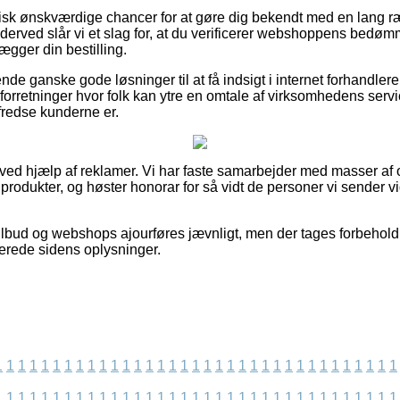
aktisk ønskværdige chancer for at gøre dig bekendt med en lang 
derved slår vi et slag for, at du verificerer webshoppens bedømm
ægger din bestilling.
de ganske gode løsninger til at få indsigt i internet forhandle
forretninger hvor folk kan ytre en omtale af virksomhedens ser
tilfredse kunderne er.
 ved hjælp af reklamer. Vi har faste samarbejder med masser af o
produkter, og høster honorar for så vidt de personer vi sender 
ilbud og webshops ajourføres jævnligt, men der tages forbehold 
terede sidens oplysninger.
1
1
1
1
1
1
1
1
1
1
1
1
1
1
1
1
1
1
1
1
1
1
1
1
1
1
1
1
1
1
1
1
1
1
1
1
1
1
1
1
1
1
1
1
1
1
1
1
1
1
1
1
1
1
1
1
1
1
1
1
1
1
1
1
1
1
1
1
1
1