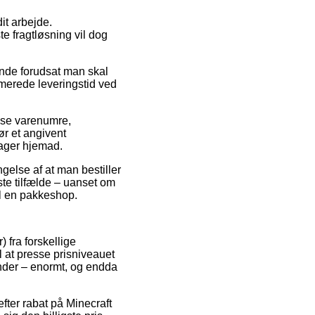
it arbejde.
te fragtløsning vil dog
ende forudsat man skal
timerede leveringstid ved
sse varenumre,
r et angivent
rager hjemad.
gelse af at man bestiller
ste tilfælde – uanset om
til en pakkeshop.
 fra forskellige
l at presse prisniveauet
vinder – enormt, og endda
fter rabat på Minecraft