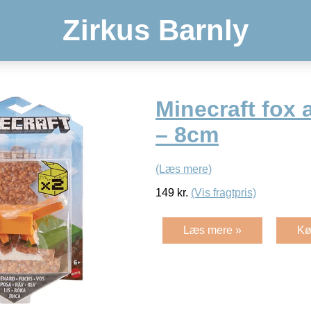
Zirkus Barnly
Minecraft fox 
– 8cm
(Læs mere)
149
kr.
(Vis fragtpris)
Læs mere »
Kø