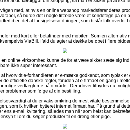
d for at du færdiggør din shopping, så man er sikker på at skaffe 
rvågen med, at hvis en online webshop markedsfører deres produkt
vorabel, så burde det i nogle tilfælde være et kendetegn på en b
idlertid en del af Indsigelsesordningen, som bistår folk overfor 
handler med kort eller betalinger med mobilen. Som en alternativ
sempelvis ViaBill, ifald du agter at dække beløbet i flere bidder
å en online virksomhed kunne de for at være sikker sætte sig in
 bare ikke super interessant.
ud af hvorvidt e-forhandleren er e-mærke godkendt, som typisk er 
 de officielle danske regler, foruden at e-firmaet en gang i mel
ortrolige vedtægterne på området. Derudover tilbydes du mulig
ver problemer som følge af din bestilling.
elsesværdigt at du er vaks omkring de mest vitale bestemmelser d
en, som fx hvilken bytteret internet firmaet har. På grund af dett
 ens e-mail kvittering, således man når som helst kan bekræfte 
ensyn til om du søger produkter til en dreng eller pige.