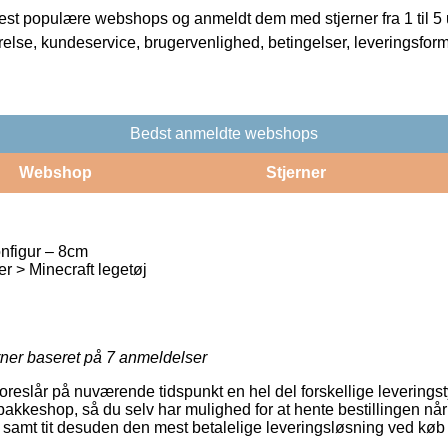
t populære webshops og anmeldt dem med stjerner fra 1 til 5 ud
rrelse, kundeservice, brugervenlighed, betingelser, leveringsfor
Bedst anmeldte webshops
Webshop
Stjerner
onfigur – 8cm
er > Minecraft legetøj
rner baseret på
7
anmeldelser
reslår på nuværende tidspunkt en hel del forskellige leveringsty
n pakkeshop, så du selv har mulighed for at hente bestillingen når
, samt tit desuden den mest betalelige leveringsløsning ved køb 