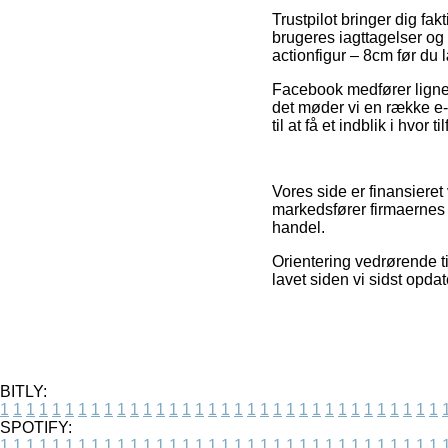
Trustpilot bringer dig f
brugeres iagttagelser og 
actionfigur – 8cm før du l
Facebook medfører lignen
det møder vi en række e-
til at få et indblik i hvor 
Vores side er finansieret
markedsfører firmaernes 
handel.
Orientering vedrørende t
lavet siden vi sidst opda
BITLY:
1
1
1
1
1
1
1
1
1
1
1
1
1
1
1
1
1
1
1
1
1
1
1
1
1
1
1
1
1
1
1
1
1
1
SPOTIFY:
1
1
1
1
1
1
1
1
1
1
1
1
1
1
1
1
1
1
1
1
1
1
1
1
1
1
1
1
1
1
1
1
1
1