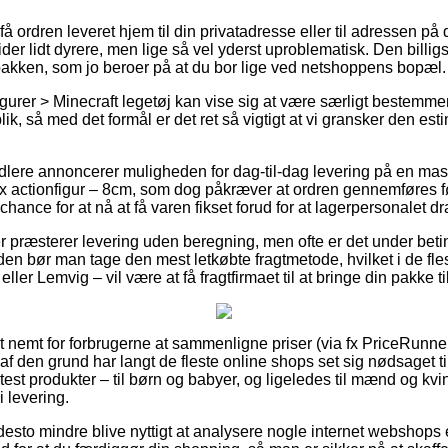
å ordren leveret hjem til din privatadresse eller til adressen på d
der lidt dyrere, men lige så vel yderst uproblematisk. Den billigs
 pakken, som jo beroer på at du bor lige ved netshoppens bopæl.
figurer > Minecraft legetøj kan vise sig at være særligt bestemm
ik, så med det formål er det ret så vigtigt at vi gransker den es
dlere annoncerer muligheden for dag-til-dag levering på en ma
x actionfigur – 8cm, som dog påkræver at ordren gennemføres fø
chance for at nå at få varen fikset forud for at lagerpersonalet d
er præsterer levering uden beregning, men ofte er det under betin
den bør man tage den mest letkøbte fragtmetode, hvilket i de fle
eller Lemvig – vil være at få fragtfirmaet til at bringe din pakke 
nemt for forbrugerne at sammenligne priser (via fx PriceRunner)
 af den grund har langt de fleste online shops set sig nødsaget ti
 test produkter – til børn og babyer, og ligeledes til mænd og k
i levering.
desto mindre blive nyttigt at analysere nogle internet webshops e