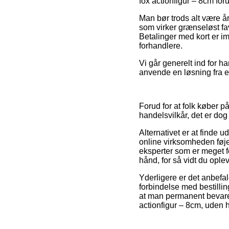
fox actionfigur – 8cm foru
Man bør trods alt være å
som virker grænseløst fa
Betalinger med kort er im
forhandlere.
Vi går generelt ind for 
anvende en løsning fra ek
Forud for at folk køber p
handelsvilkår, det er dog
Alternativet er at finde 
online virksomheden føjer
eksperter som er meget f
hånd, for så vidt du ople
Yderligere er det anbefal
forbindelse med bestilling
at man permanent bevarer
actionfigur – 8cm, uden h