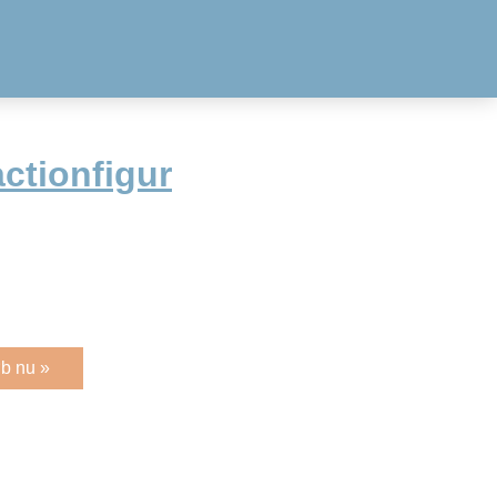
actionfigur
b nu »