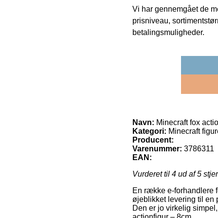
Vi har gennemgået de mes
prisniveau, sortimentstø
betalingsmuligheder.
Navn:
Minecraft fox acti
Kategori:
Minecraft figur
Producent:
Varenummer:
3786311
EAN:
Vurderet til
4
ud af 5 stje
En række e-forhandlere fo
øjeblikket levering til e
Den er jo virkelig simpel
actionfigur – 8cm.