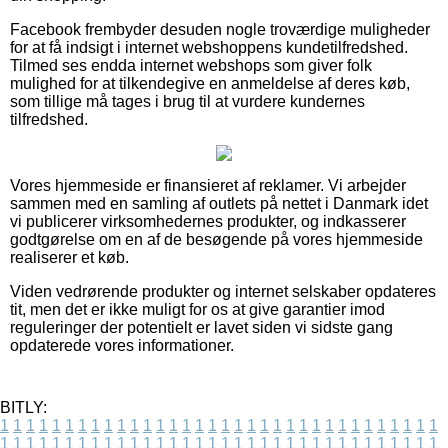
Facebook frembyder desuden nogle troværdige muligheder
for at få indsigt i internet webshoppens kundetilfredshed.
Tilmed ses endda internet webshops som giver folk
mulighed for at tilkendegive en anmeldelse af deres køb,
som tillige må tages i brug til at vurdere kundernes
tilfredshed.
Vores hjemmeside er finansieret af reklamer. Vi arbejder
sammen med en samling af outlets på nettet i Danmark idet
vi publicerer virksomhedernes produkter, og indkasserer
godtgørelse om en af de besøgende på vores hjemmeside
realiserer et køb.
Viden vedrørende produkter og internet selskaber opdateres
tit, men det er ikke muligt for os at give garantier imod
reguleringer der potentielt er lavet siden vi sidste gang
opdaterede vores informationer.
BITLY:
1
1
1
1
1
1
1
1
1
1
1
1
1
1
1
1
1
1
1
1
1
1
1
1
1
1
1
1
1
1
1
1
1
1
1
1
1
1
1
1
1
1
1
1
1
1
1
1
1
1
1
1
1
1
1
1
1
1
1
1
1
1
1
1
1
1
1
1