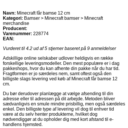
Navn:
Minecraft får bamse 12 cm
Kategori:
Bamser > Minecraft bamser > Minecraft
merchandise
Producent:
Varenummer:
228774
EAN:
Vurderet til
4.2
ud af 5 stjerner baseret på
9
anmeldelser
Adskillige online selskaber udlover heldigvis en række
forskellige leveringsmodeller. Den mest populære er i dag
pakkeshops, hvor du kan afhente din pakke når du har tid.
Fragtformen er jo særdeles nem, samt oftest også den
billigste slags levering ved køb af Minecraft får bamse 12
cm.
Du bør derudover planlægge at vælge afsending til din
adresse eller til adressen på dit arbejde. Metoden bliver
sædvanligvis en smule mindre prisbillig, men også særdeles
enkel. Den billigste type af levering vil dog til enhver tid
være at du selv henter produkterne, hvilket dog
nødvendiggør at du opholder dig med kort afstand til e-
handlens hjemsted.