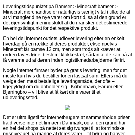
Leveringstidspunktet på Bamser > Minecraft bamser >
Minecraft merchandise er naturligvis særligt vital i tilfælde af
at vi mangler dine nye varer om kort tid, så af den grund er
det øjensynligt meningsfuldt at du gransker det estimerede
leveringstidspunkt for det respektive produkt.
En hel del internet outlets udlover levering efter en enkelt
hverdag på en række af deres produkter, eksempelvis
Minecraft får bamse 12 cm, men som trods alt kræver at
ordren laves før et bestemt klokkeslæt, sådan at de kan nå at
få varerne ud af døren inden logistikmedarbejderne får fri.
Nogle internet firmaer byder på gratis levering, men for det
meste kun hvis du bestiller for en fastsat sum. Ellers må du
vælge den mest betalelige leveringsmåde, der ofte –
ligegyldigt om du opholder sig i København, Farum eller
Bjerringbro – vil blive at få kørt dine varer til et
udleveringssted.
Det er ultra ligetil for internetbrugere at sammenholde priser
fra diverse internet firmaer i Danmark, og af den grund har
en hel del shops på nettet set sig tvunget til at formindske
prisniveauet på mange af deres varer – til børn og babyer,