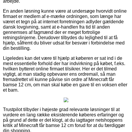
arbejde.
En anden løsning kunne være at undersøge hvorvidt online
firmaet er medlem af e-mærke ordningen, som længe har
været et tegn på at internet forretningen adlyder gældende
dansk lovgivning, samt at e-handlen fra tid til anden
gennemses af fagmænd der er meget fortrolige
retningslinjerne. Derudover tilbydes du lejlighed til at få
hjælp, såfremt du bliver udsat for besvær i forbindelse med
din bestilling.
Ligeledes kan det være til hjælp at køberen er sat ind i de
mest essentielle forhold der har indvirkning på købet, f.eks.
hvilken bytteret online firmaet tilsikrer. Her er det tilmed
vigtigt, at man stadig opbevarer ens ordremail, så man
fremadrettet vil kunne påvise sin ordre af Minecraft får
bamse 12 cm, om man skal købe en gave til en voksen eller
et barn.
Trustpilot tilbyder i højeste grad relevante løsninger til at
vurdere en lang række eksisterende køberes erfaringer og
på grund af dette er det klogt, at du iagttager netshoppens
kritik af Minecraft får bamse 12 cm forud for at du færdiggør
din shopping.