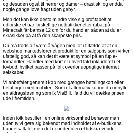
og desuden også til herrer og damer – drastisk, og endda
nogle gange love fragt uden gebyr.
Men det kan ikke desto mindre vise sig profitabelt at
udforske et par forskellige netbutikker efter rabat på
Minecraft får bamse 12 cm før du handler, sådan at du er
skråsikker på at få den skarpeste pris.
Du må trods alt være årvågen med, at i tilfælde af at en
webshop markedsfører et produkt for en salgspris som virker
ufattelig god, så kan det tit være et symbol på en fup e-
forhandler. Handler med kort er i hvert fald inkluderet i et
lovbud, hvilket passer på folk overfor uoprigtige internet
selskaber.
Vi anbefaler generelt køb med gængse betalingskort eller
betalinger med mobilen. Som et alternativ kunne du udnytte
en afdragsløsning som fx ViaBill, ifald du vil dække prisen
ude i fremtiden.
Inden folk bestiller i en online virksomhed behøver man
uden tvivl gøre sig bekendt med indholdet af e-butikkens
handelsaftale, men det er undertiden et tidskrævende