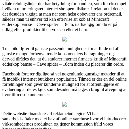
vitale retningslinjer der har betydning for handlen, som for eksempel
hvilken returneringsret internet shoppen tilsikrer. I relation til det er
det desuden vigtigt, at man når som helst opbevarer ens ordremail,
således man til enhver tid kan eftervise sit køb af Minecraft
edderkop bamse – Cave spider – 18cm, uafhængig om du er på
udkig efter produkter til en voksen eller et barn.
Trustpilot fører til ganske passende muligheder for at finde ud af
ganske mange forhenværende konsumenters betragtninger og
derved tilrådes det, at du studerer internet firmaets kritik af Minecraft
edderkop bamse – Cave spider – 18cm inden du placerer din ordre.
Facebook forærer dig lige så vel nogenlunde gunstige metoder til at
få indblik i internet butikkens popularitet. Tilmed er der en del online
forretninger som giver kunderne mulighed for at offentliggøre en
evaluering af deres køb, som desuden må tages i brug til afvejning af
hvor tilfredse kunderne er.
Dette website finansieres af reklameindtægter. Vi har
samarbejdsaftaler med et hav af online varehuse hvor vi introducerer
virksomhedernes produkter, og tjener kommission ifald vores