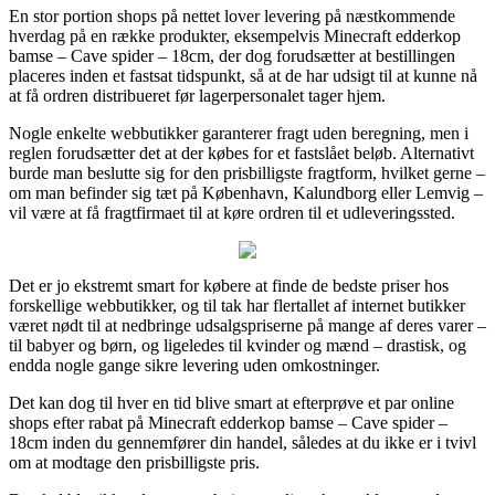
En stor portion shops på nettet lover levering på næstkommende
hverdag på en række produkter, eksempelvis Minecraft edderkop
bamse – Cave spider – 18cm, der dog forudsætter at bestillingen
placeres inden et fastsat tidspunkt, så at de har udsigt til at kunne nå
at få ordren distribueret før lagerpersonalet tager hjem.
Nogle enkelte webbutikker garanterer fragt uden beregning, men i
reglen forudsætter det at der købes for et fastslået beløb. Alternativt
burde man beslutte sig for den prisbilligste fragtform, hvilket gerne –
om man befinder sig tæt på København, Kalundborg eller Lemvig –
vil være at få fragtfirmaet til at køre ordren til et udleveringssted.
Det er jo ekstremt smart for købere at finde de bedste priser hos
forskellige webbutikker, og til tak har flertallet af internet butikker
været nødt til at nedbringe udsalgspriserne på mange af deres varer –
til babyer og børn, og ligeledes til kvinder og mænd – drastisk, og
endda nogle gange sikre levering uden omkostninger.
Det kan dog til hver en tid blive smart at efterprøve et par online
shops efter rabat på Minecraft edderkop bamse – Cave spider –
18cm inden du gennemfører din handel, således at du ikke er i tvivl
om at modtage den prisbilligste pris.