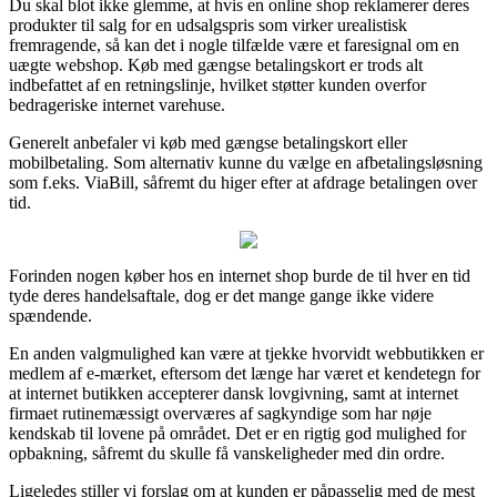
Du skal blot ikke glemme, at hvis en online shop reklamerer deres
produkter til salg for en udsalgspris som virker urealistisk
fremragende, så kan det i nogle tilfælde være et faresignal om en
uægte webshop. Køb med gængse betalingskort er trods alt
indbefattet af en retningslinje, hvilket støtter kunden overfor
bedrageriske internet varehuse.
Generelt anbefaler vi køb med gængse betalingskort eller
mobilbetaling. Som alternativ kunne du vælge en afbetalingsløsning
som f.eks. ViaBill, såfremt du higer efter at afdrage betalingen over
tid.
Forinden nogen køber hos en internet shop burde de til hver en tid
tyde deres handelsaftale, dog er det mange gange ikke videre
spændende.
En anden valgmulighed kan være at tjekke hvorvidt webbutikken er
medlem af e-mærket, eftersom det længe har været et kendetegn for
at internet butikken accepterer dansk lovgivning, samt at internet
firmaet rutinemæssigt overværes af sagkyndige som har nøje
kendskab til lovene på området. Det er en rigtig god mulighed for
opbakning, såfremt du skulle få vanskeligheder med din ordre.
Ligeledes stiller vi forslag om at kunden er påpasselig med de mest