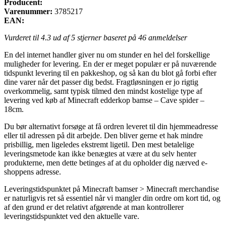
Producent:
Varenummer:
3785217
EAN:
Vurderet til
4.3
ud af 5 stjerner baseret på
46
anmeldelser
En del internet handler giver nu om stunder en hel del forskellige
muligheder for levering. En der er meget populær er på nuværende
tidspunkt levering til en pakkeshop, og så kan du blot gå forbi efter
dine varer når det passer dig bedst. Fragtløsningen er jo rigtig
overkommelig, samt typisk tilmed den mindst kostelige type af
levering ved køb af Minecraft edderkop bamse – Cave spider –
18cm.
Du bør alternativt forsøge at få ordren leveret til din hjemmeadresse
eller til adressen på dit arbejde. Den bliver gerne et hak mindre
prisbillig, men ligeledes ekstremt ligetil. Den mest betalelige
leveringsmetode kan ikke benægtes at være at du selv henter
produkterne, men dette betinges af at du opholder dig nærved e-
shoppens adresse.
Leveringstidspunktet på Minecraft bamser > Minecraft merchandise
er naturligvis ret så essentiel når vi mangler din ordre om kort tid, og
af den grund er det relativt afgørende at man kontrollerer
leveringstidspunktet ved den aktuelle vare.