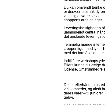
Du kan omvendt tænke over
er desværre et hak dyrer
vise sig at være selv at h
shoppens arbejdslager.
Leveringshastigheden på 
ualmindeligt central når 
det anslåede leveringst
Temmelig mange internet 
creeper figur med lys – 
med det formål at de har e
Indtil flere webshops yde
Ellers kunne du vælge de
Odense, Smørumnedre eller
Det er efterhånden usædva
virksomheder, og altså ha
deres varer – til juniore
gebyr.