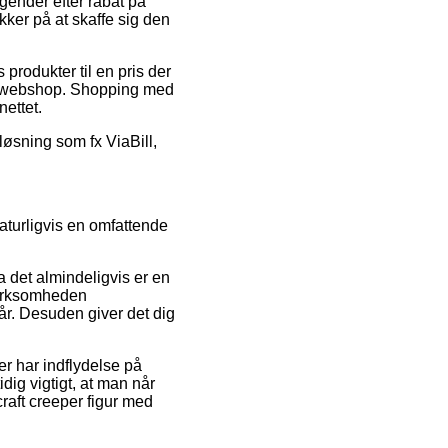
gender efter rabat på
kker på at skaffe sig den
produkter til en pris der
ne webshop. Shopping med
nettet.
 løsning som fx ViaBill,
aturligvis en omfattende
 det almindeligvis er en
 virksomheden
år. Desuden giver det dig
r har indflydelse på
dig vigtigt, at man når
craft creeper figur med