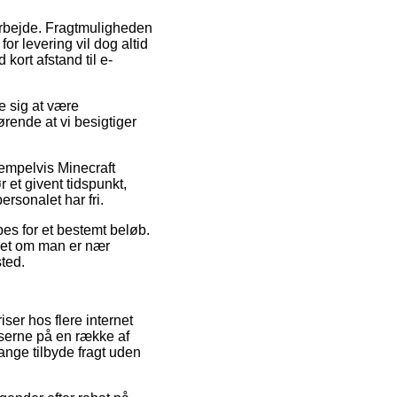
 arbejde. Fragtmuligheden
r levering vil dog altid
kort afstand til e-
e sig at være
ørende at vi besigtiger
empelvis Minecraft
et givent tidspunkt,
ersonalet har fri.
bes for et bestemt beløb.
nset om man er nær
sted.
ser hos flere internet
riserne på en række af
ange tilbyde fragt uden