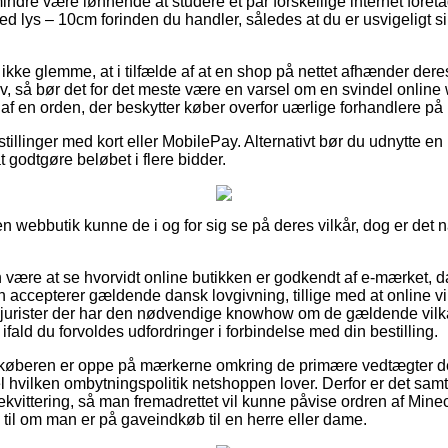
ndre være lønnende at studere et par forskellige internet foreta
ed lys – 10cm forinden du handler, således at du er usvigeligt si
ke glemme, at i tilfælde af at en shop på nettet afhænder deres 
v, så bør det for det meste være en varsel om en svindel onli
t af en orden, der beskytter køber overfor uærlige forhandlere på 
stillinger med kort eller MobilePay. Alternativt bør du udnytte en
t godtgøre beløbet i flere bidder.
 webbutik kunne de i og for sig se på deres vilkår, dog er det n
ære at se hvorvidt online butikken er godkendt af e-mærket, da
en accepterer gældende dansk lovgivning, tillige med at online
f jurister der har den nødvendige knowhow om de gældende vilk
t, ifald du forvoldes udfordringer i forbindelse med din bestilling.
 køberen er oppe på mærkerne omkring de primære vedtægter de
l hvilken ombytningspolitik netshoppen lover. Derfor er det samti
ekvittering, så man fremadrettet vil kunne påvise ordren af Mine
til om man er på gaveindkøb til en herre eller dame.