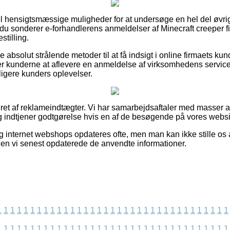
el hensigtsmæssige muligheder for at undersøge en hel del øvri
t du sonderer e-forhandlerens anmeldelser af Minecraft creeper 
stilling.
e absolut strålende metoder til at få indsigt i online firmaets k
er kunderne at aflevere en anmeldelse af virksomhedens service,
dligere kunders oplevelser.
et af reklameindtægter. Vi har samarbejdsaftaler med masser af
og indtjener godtgørelse hvis en af de besøgende på vores websi
 internet webshops opdateres ofte, men man kan ikke stille os a
iden vi senest opdaterede de anvendte informationer.
1
1
1
1
1
1
1
1
1
1
1
1
1
1
1
1
1
1
1
1
1
1
1
1
1
1
1
1
1
1
1
1
1
1
1
1
1
1
1
1
1
1
1
1
1
1
1
1
1
1
1
1
1
1
1
1
1
1
1
1
1
1
1
1
1
1
1
1
1
1