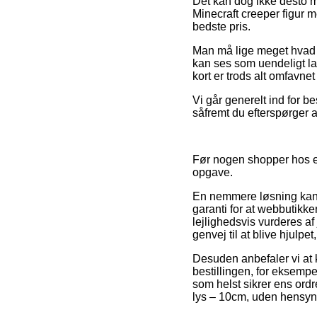
Det kan dog ikke desto mi
Minecraft creeper figur m
bedste pris.
Man må lige meget hvad ik
kan ses som uendeligt la
kort er trods alt omfavne
Vi går generelt ind for be
såfremt du efterspørger a
Før nogen shopper hos en
opgave.
En nemmere løsning kan v
garanti for at webbutikk
lejlighedsvis vurderes a
genvej til at blive hjulpe
Desuden anbefaler vi at
bestillingen, for eksempe
som helst sikrer ens ordr
lys – 10cm, uden hensyn 