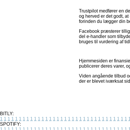
Trustpilot medfører en d
og herved er det godt, a
forinden du lægger din be
Facebook præsterer tillig
del e-handler som tilbyd
bruges til vurdering af ti
Hjemmesiden er finansier
publicerer deres varer, 
Viden angående tilbud og
der er blevet iværksat s
BITLY:
1
1
1
1
1
1
1
1
1
1
1
1
1
1
1
1
1
1
1
1
1
1
1
1
1
1
1
1
1
1
1
1
1
1
SPOTIFY:
1
1
1
1
1
1
1
1
1
1
1
1
1
1
1
1
1
1
1
1
1
1
1
1
1
1
1
1
1
1
1
1
1
1