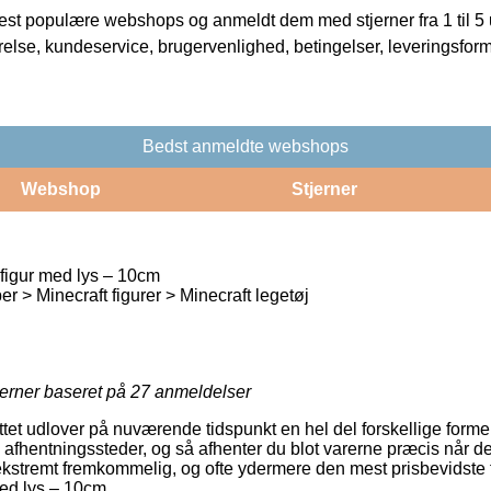
t populære webshops og anmeldt dem med stjerner fra 1 til 5 ud
rrelse, kundeservice, brugervenlighed, betingelser, leveringsfor
Bedst anmeldte webshops
Webshop
Stjerner
 figur med lys – 10cm
 > Minecraft figurer > Minecraft legetøj
jerner baseret på
27
anmeldelser
tet udlover på nuværende tidspunkt en hel del forskellige former
afhentningssteder, og så afhenter du blot varerne præcis når de
ekstremt fremkommelig, og ofte ydermere den mest prisbevidste 
med lys – 10cm.