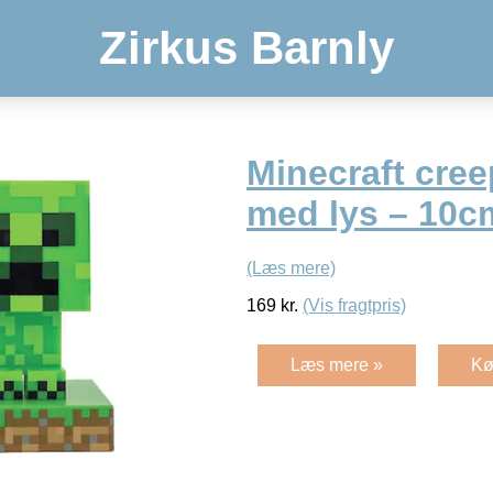
Zirkus Barnly
Minecraft cree
med lys – 10c
(Læs mere)
169
kr.
(Vis fragtpris)
Læs mere »
Kø