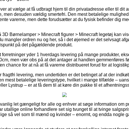
 at vælge at få udbragt hjem til din privatadresse eller til dit
e, men desuden vældig smertefri. Den mest betalelige mulighed fo
ente varerne, men dette forudsætter at du fysisk befinder dig med 
3D Børnelamper > Minecraft figurer > Minecraft legetøj kan vis
du mangler ordren nu og her, så i det øjemed er det selvsagt afg
idspunkt på det pågældende produkt.
forretninger yder 1 hverdags levering på mange produkter, eks
10cm, men vær obs på at det antager at handlen gemmenføres før 
n chance for at nå at få varerne distribueret forud for at logistikp
r fragtfri levering, men undertiden er det betinget af at der indkø
n mest betalelige leveringstype, hvilket i mange tilfælde – ua
 Lystrup – er at få dem til at køre din pakke til et afhentnings
nlig let gængeligt for alle og enhver at søge information om pri
r utallige online forhandlere set sig tvunget til at tvinge salgsp
r, lige så vel som til mænd og kvinder – enormt, og endda nogle g