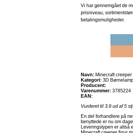
Vi har gennemgået de mes
prisniveau, sortimentstø
betalingsmuligheder.
Navn:
Minecraft creeper
Kategori:
3D Børnelamper
Producent:
Varenummer:
3785224
EAN:
Vurderet til
3.9
ud af 5 st
En del forhandlere på net
benyttede er nu om dage 
Leveringstypen er altså 
Minecraft creeper figur 