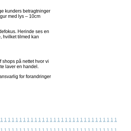
ge kunders betragtninger
figur med lys – 10cm
undefokus. Herinde ses en
 hvilket tilmed kan
 shops på nettet hvor vi
te laver en handel.
nsvarlig for forandringer
1
1
1
1
1
1
1
1
1
1
1
1
1
1
1
1
1
1
1
1
1
1
1
1
1
1
1
1
1
1
1
1
1
1
1
1
1
1
1
1
1
1
1
1
1
1
1
1
1
1
1
1
1
1
1
1
1
1
1
1
1
1