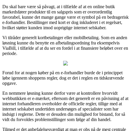
Du skal bare være så påvagt, at i tilfælde af at en online butik
markedsfører produkter til en salgspris som er overordentlig
favorabel, kunne det mange gange være et symbol på en bedragerisk
e-forhandler. Bestillinger med kort er dog inkluderet i et regelsæt,
hvilket støtter kunden imod uoprigtige internet selskaber.
Vi tilråder generelt kortbetalinger eller mobilbetaling. Som en anden
løsning kunne du benytte en afbetalingsordning fra eksempelvis
ViaBill, i tilfælde af at du ser en fordel i at finansiere beløbet over en
periode.
Forud for at nogen køber på en e-forhandler burde de i princippet
løbe igennem shoppens regler, dog er det i reglen en tidskrævende
opgave.
En nemmere løsning kunne derfor være at kontrollere hvorvidt
webbutikken er e-mærket, eftersom det generelt er en påvisning af at
internet forhandleren overholder de officielle regler, tillige med at
internet selskabet undertiden undersøges af specialister som har
indsigt i reglerne. Dette er desuden din mulighed for bistand, for så
vidt du forvoldes problemstillinger som følge af din handel.
Tilmed er det anbefalelsesværdigt at man er obs på de mest centrale