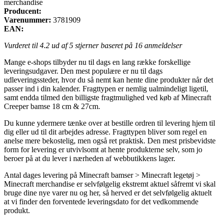
merchandise
Producent:
Varenummer:
3781909
EAN:
Vurderet til
4.2
ud af 5 stjerner baseret på
16
anmeldelser
Mange e-shops tilbyder nu til dags en lang række forskellige
leveringsudgaver. Den mest populære er nu til dags
udleveringssteder, hvor du så nemt kan hente dine produkter når det
passer ind i din kalender. Fragttypen er nemlig ualmindeligt ligetil,
samt endda tilmed den billigste fragtmulighed ved køb af Minecraft
Creeper bamse 18 cm & 27cm.
Du kunne ydermere tænke over at bestille ordren til levering hjem til
dig eller ud til dit arbejdes adresse. Fragttypen bliver som regel en
anelse mere bekostelig, men også ret praktisk. Den mest prisbevidste
form for levering er utvivlsomt at hente produkterne selv, som jo
beroer på at du lever i nærheden af webbutikkens lager.
Antal dages levering på Minecraft bamser > Minecraft legetøj >
Minecraft merchandise er selvfølgelig ekstremt aktuel såfremt vi skal
bruge dine nye varer nu og her, så herved er det selvfølgelig aktuelt
at vi finder den forventede leveringsdato for det vedkommende
produkt.