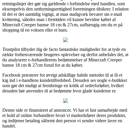
retningslinjer der gør sig gældende i forbindelse med handlen, som
eksempelvis den ombytningsrettighed forretningen tilsikrer. I relation
til det er det samtidig vigtigt, at man stadigvæk bevarer sin e-mail
kvittering, således man i fremtiden vil kunne bevidne købet af
Minecraft Creeper bamse 18 cm & 27cm, uafhængig om du er på
shopping til en voksen eller et barn.
Trustpilot tilbyder dig de facto fantastiske muligheder for at tyde en
række forhenværende brugeres oplevelser og derfor anbefales det, at
du analyserer e-forhandlerens bedømmelser af Minecraft Creeper
bamse 18 cm & 27cm forud for at du køber.
Facebook præsterer for øvrigt adskillige habile metoder til at få et
kig ind i e-handlens kundetilfredshed. Desuden ses nogle e-butikker
som gør det muligt at frembringe en kritik af ordreforløbet, hvilket
desuden bør anvendes til at bedømme hvor glade kunderne er.
Denne side er finansieret af annoncer. Vi har et fast samarbejde med
et hold af online forhandlere hvori vi markedsfører deres produkter,
og indtjener betaling såfremt den person vi sender videre laver en
handel.