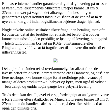
En masse internet handler garanterer dag-til-dag levering på masser
af varenumre, eksempelvis Minecraft Creeper bamse 18 cm &
27cm, men vær på vagt da det afhænger af at bestillingen
gennemføres før et konkret tidspunkt, sådan at de kan nå at få de
nye varer klargjort inden logistikmedarbejderne drager hjemad.
Nogle enkelte online selskaber sikrer fragt uden betaling, men ofte
forudsætter det at der bestilles for et fastslået beløb. Derudover
kunne man udse dig den prisbilligste løsning til levering, som typisk
– ligegyldigt om man bor tæt på Køge, Smørumnedre eller
Ringkøbing – vil blive at få fragtfirmaet til at levere din ordre til et
udleveringssted.
Det er jo efterhånden ret så overkommeligt for alle at finde de
laveste priser fra diverse internet forhandlere i Danmark, og altså har
flere netshops ikke kunne slippe for at nedbringe prisniveauet på
mange af deres produkter – til babyer og børn, men også til voksne
– betydeligt, og endda nogle gange love gebyrfri levering.
Trods dette kan det alligevel vise sig fordelagtigt at analysere diverse
e-forretninger efter rabatkoder på Minecraft Creeper bamse 18 cm &
27cm inden du handler, således at du er på den sikre side med at
opnå den billigste pris.