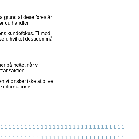
å grund af dette foreslår
ør du handler.
ngens kundefokus. Tilmed
lsen, hvilket desuden må
r på nettet når vi
 transaktion.
n vi ønsker ikke at blive
e informationer.
1
1
1
1
1
1
1
1
1
1
1
1
1
1
1
1
1
1
1
1
1
1
1
1
1
1
1
1
1
1
1
1
1
1
1
1
1
1
1
1
1
1
1
1
1
1
1
1
1
1
1
1
1
1
1
1
1
1
1
1
1
1