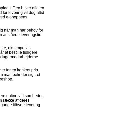
splads. Den bliver ofte en
for levering vil dog altid
e ved e-shoppens
tig når man har behov for
en anslåede leveringstid
mre, eksempelvis
at bestille tidligere
den lagermedarbejderne
er for en konkret pris.
m man befinder sig tæt
kkeshop.
lere online virksomheder,
en række af deres
 gange tilbyde levering