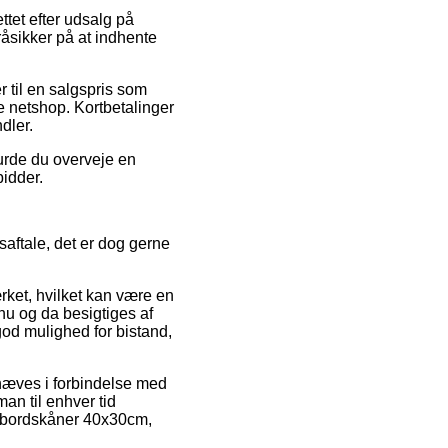
tet efter udsalg på
åsikker på at indhente
 til en salgspris som
e netshop. Kortbetalinger
dler.
burde du overveje en
bidder.
aftale, det er dog gerne
ket, hvilket kan være en
nu og da besigtiges af
od mulighed for bistand,
dhæves i forbindelse med
man til enhver tid
ft bordskåner 40x30cm,