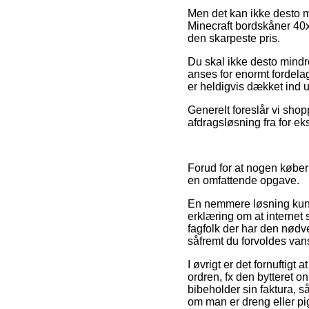
Men det kan ikke desto m
Minecraft bordskåner 40x
den skarpeste pris.
Du skal ikke desto mindr
anses for enormt fordelag
er heldigvis dækket ind 
Generelt foreslår vi sho
afdragsløsning fra for eks
Forud for at nogen køber
en omfattende opgave.
En nemmere løsning kunne
erklæring om at internet
fagfolk der har den nød
såfremt du forvoldes van
I øvrigt er det fornuftig
ordren, fx den bytteret onl
bibeholder sin faktura, 
om man er dreng eller pi