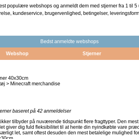
t populære webshops og anmeldt dem med stjerner fra 1 til 5 ud
rrelse, kundeservice, brugervenlighed, betingelser, leveringsfor
Bedst anmeldte webshops
Webshop
Stjerner
åner 40x30cm
tøj > Minecraft merchandise
jerner baseret på
42
anmeldelser
ikker tilbyder på nuværende tidspunkt flere fragttyper. Den me
et giver dig fuld fleksibilitet til at hente din nyindkøbte vare præ
rligt let, samt oftest desuden den mest betalelige mulighed for
0x30cm.