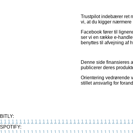
Trustpilot indebærer ret 
vi, at du kigger nærmere
Facebook fører til lignen
ser vi en række e-handle
benyttes til afvejning af
Denne side finansieres a
publicerer deres produkte
Orientering vedrørende va
stillet ansvarlig for fora
BITLY:
1
1
1
1
1
1
1
1
1
1
1
1
1
1
1
1
1
1
1
1
1
1
1
1
1
1
1
1
1
1
1
1
1
1
SPOTIFY:
1
1
1
1
1
1
1
1
1
1
1
1
1
1
1
1
1
1
1
1
1
1
1
1
1
1
1
1
1
1
1
1
1
1