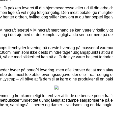
at få pakken leveret til din hjemmeadresse eller ud til din arbejd
en lige så vel rigtig let gængelig. Den mest betalelige mulighed 
lv henter ordren, hvilket dog stiller krav om at du har bopæl lig
Minecraft legetøj > Minecraft merchandise kan være virkelig vig
d, og i det øjemed er det komplet vigtigt at du ser nærmere på d
ops frembyder levering på næste hverdag på masser af varenu
30cm, men som ikke desto mindre tager udgangspunkt i at du når 
t, så de med sikkerhed kan nå at få de nye varer betjent forin
eder byder på portofri levering, men ofte kræver det at man aftag
ibe den mest letkøbte leveringsudgave, der ofte – uafhængig o
Lystrup – vil blive at få dem til at køre dine produkter til en pa
temmelig fremkommeligt for enhver at finde de bedste priser fra f
netbutikker fundet det uundgåeligt at stampe salgspriserne på 
g børn, samt også til herrer og damer – voldsomt, og endda nogle