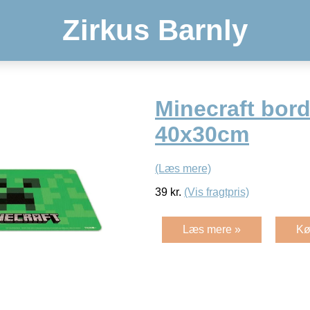
Zirkus Barnly
Minecraft bor
40x30cm
(Læs mere)
39
kr.
(Vis fragtpris)
Læs mere »
Kø