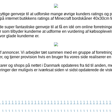
nyttige genveje til at udforske mange øvrige kunders ratings og p
 på internet butikkens ratings af Minecraft bordskåner 40x30cm f
de super fantastiske genveje til at få en idé om online forretni
r som tilbyder kunderne at udforme en vurdering af købsopleve
 hvor glade kunderne er.
f annoncer. Vi arbejder tæt sammen med en gruppe af forretninge
r, og tjener provision hvis en bruger fra vores side realiserer en
rer og shops på nettet i Danmark opdateres fra tid til anden, me
ndringer der muligvis er iværksat siden vi sidst opdaterede de vist
1
1
1
1
1
1
1
1
1
1
1
1
1
1
1
1
1
1
1
1
1
1
1
1
1
1
1
1
1
1
1
1
1
1
1
1
1
1
1
1
1
1
1
1
1
1
1
1
1
1
1
1
1
1
1
1
1
1
1
1
1
1
1
1
1
1
1
1
1
1