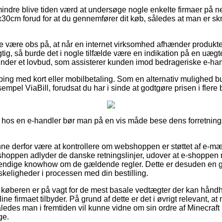
indre blive tiden værd at undersøge nogle enkelte firmaer på net
30cm forud for at du gennemfører dit køb, således at man er skr
e være obs på, at når en internet virksomhed afhænder produkter
tig, så burde det i nogle tilfælde være en indikation på en uægt
under et lovbud, som assisterer kunden imod bedrageriske e-han
pping med kort eller mobilbetaling. Som en alternativ mulighed 
empel ViaBill, forudsat du har i sinde at godtgøre prisen i flere 
 hos en e-handler bør man på en vis måde bese dens forretnings
 derfor være at kontrollere om webshoppen er støttet af e-mær
 shoppen adlyder de danske retningslinjer, udover at e-shoppen 
vendige knowhow om de gældende regler. Dette er desuden en g
skeligheder i processen med din bestilling.
t at køberen er på vagt for de mest basale vedtægter der kan hån
ine firmaet tilbyder. På grund af dette er det i øvrigt relevant, at 
således man i fremtiden vil kunne vidne om sin ordre af Minecra
ge.