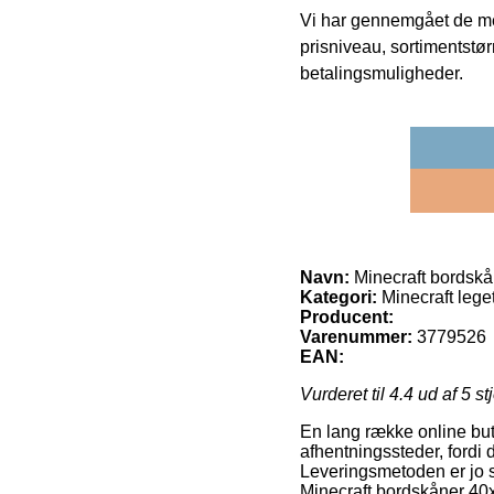
Vi har gennemgået de mes
prisniveau, sortimentstø
betalingsmuligheder.
Navn:
Minecraft bordsk
Kategori:
Minecraft lege
Producent:
Varenummer:
3779526
EAN:
Vurderet til
4.4
ud af 5 st
En lang række online but
afhentningssteder, fordi d
Leveringsmetoden er jo sæ
Minecraft bordskåner 4