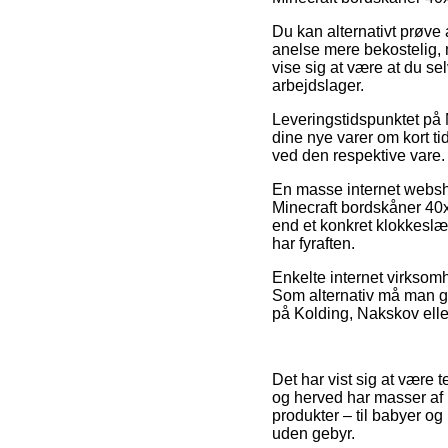
Du kan alternativt prøve 
anelse mere bekostelig, m
vise sig at være at du se
arbejdslager.
Leveringstidspunktet på 
dine nye varer om kort ti
ved den respektive vare.
En masse internet websh
Minecraft bordskåner 40x
end et konkret klokkeslæ
har fyraften.
Enkelte internet virksomh
Som alternativ må man gr
på Kolding, Nakskov eller 
Det har vist sig at være 
og herved har masser af 
produkter – til babyer o
uden gebyr.