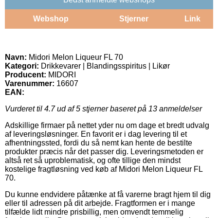
Webshop
Stjerner
Link
Navn:
Midori Melon Liqueur FL 70
Kategori:
Drikkevarer | Blandingsspiritus | Likør
Producent:
MIDORI
Varenummer:
16607
EAN:
Vurderet til
4.7
ud af 5 stjerner baseret på
13
anmeldelser
Adskillige firmaer på nettet yder nu om dage et bredt udvalg
af leveringsløsninger. En favorit er i dag levering til et
afhentningssted, fordi du så nemt kan hente de bestilte
produkter præcis når det passer dig. Leveringsmetoden er
altså ret så uproblematisk, og ofte tillige den mindst
kostelige fragtløsning ved køb af Midori Melon Liqueur FL
70.
Du kunne endvidere påtænke at få varerne bragt hjem til dig
eller til adressen på dit arbejde. Fragtformen er i mange
tilfælde lidt mindre prisbillig, men omvendt temmelig