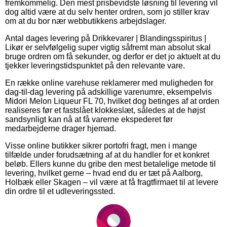
fremkommelig. Den mest prisbevidste løsning til levering vil
dog altid være at du selv henter ordren, som jo stiller krav
om at du bor nær webbutikkens arbejdslager.
Antal dages levering på Drikkevarer | Blandingsspiritus |
Likør er selvfølgelig super vigtig såfremt man absolut skal
bruge ordren om få sekunder, og derfor er det jo aktuelt at du
tjekker leveringstidspunktet på den relevante vare.
En række online varehuse reklamerer med muligheden for
dag-til-dag levering på adskillige varenumre, eksempelvis
Midori Melon Liqueur FL 70, hvilket dog betinges af at orden
realiseres før et fastslået klokkeslæt, således at de højst
sandsynligt kan nå at få varerne ekspederet før
medarbejderne drager hjemad.
Visse online butikker sikrer portofri fragt, men i mange
tilfælde under forudsætning af at du handler for et konkret
beløb. Ellers kunne du gribe den mest betalelige metode til
levering, hvilket gerne – hvad end du er tæt på Aalborg,
Holbæk eller Skagen – vil være at få fragtfirmaet til at levere
din ordre til et udleveringssted.