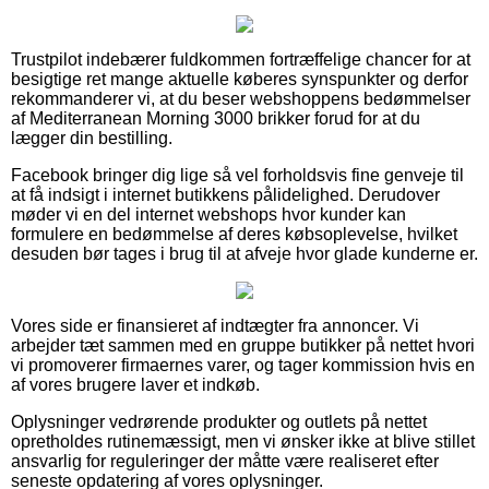
Trustpilot indebærer fuldkommen fortræffelige chancer for at
besigtige ret mange aktuelle køberes synspunkter og derfor
rekommanderer vi, at du beser webshoppens bedømmelser
af Mediterranean Morning 3000 brikker forud for at du
lægger din bestilling.
Facebook bringer dig lige så vel forholdsvis fine genveje til
at få indsigt i internet butikkens pålidelighed. Derudover
møder vi en del internet webshops hvor kunder kan
formulere en bedømmelse af deres købsoplevelse, hvilket
desuden bør tages i brug til at afveje hvor glade kunderne er.
Vores side er finansieret af indtægter fra annoncer. Vi
arbejder tæt sammen med en gruppe butikker på nettet hvori
vi promoverer firmaernes varer, og tager kommission hvis en
af vores brugere laver et indkøb.
Oplysninger vedrørende produkter og outlets på nettet
opretholdes rutinemæssigt, men vi ønsker ikke at blive stillet
ansvarlig for reguleringer der måtte være realiseret efter
seneste opdatering af vores oplysninger.