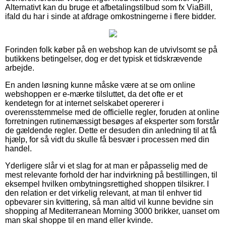
Alternativt kan du bruge et afbetalingstilbud som fx ViaBill,
ifald du har i sinde at afdrage omkostningerne i flere bidder.
Forinden folk køber på en webshop kan de utvivlsomt se på
butikkens betingelser, dog er det typisk et tidskrævende
arbejde.
En anden løsning kunne måske være at se om online
webshoppen er e-mærke tilsluttet, da det ofte er et
kendetegn for at internet selskabet opererer i
overensstemmelse med de officielle regler, foruden at online
forretningen rutinemæssigt besøges af eksperter som forstår
de gældende regler. Dette er desuden din anledning til at få
hjælp, for så vidt du skulle få besvær i processen med din
handel.
Yderligere slår vi et slag for at man er påpasselig med de
mest relevante forhold der har indvirkning på bestillingen, til
eksempel hvilken ombytningsrettighed shoppen tilsikrer. I
den relation er det virkelig relevant, at man til enhver tid
opbevarer sin kvittering, så man altid vil kunne bevidne sin
shopping af Mediterranean Morning 3000 brikker, uanset om
man skal shoppe til en mand eller kvinde.