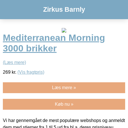
Zirkus Barnly
Mediterranean Morning
3000 brikker
(Læs mere)
269
kr.
(Vis fragtpris)
Læs mere »
Køb nu »
Vi har gennemgået de mest populære webshops og anmeldt
dem med stjerner fra 1 til 5 ud fra bl.a. deres prisniveau,