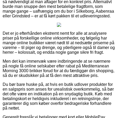
så nødvendigt at man aftager for en konkret pris. Alternativt
burde man snuppe den mest betalelige fragtform, som
mange gange – uafhængig om du bor i Silkeborg, Aabenraa
eller Grindsted – er at få kørt pakken til et udleveringssted.
Det er jo efterhånden ekstremt nemt for alle at analysere
priser på forskellige online virksomheder, og følgelig har
mange online butikker været nødt til at nedsætte priserne på
varerne – til piger og drenge, og yderligere også til damer og
herrer – kolossalt, og endda nogle gange sikre fri fragt.
Men det kan immervæk være indbringende at se nærmere
på nogle få online selskaber efter rabat på Mediterranean
Morning 3000 brikker forud for at du færdiggør din shopping,
så du er skudsikker på at få den mest attraktive pris.
Du bør bare huske på, at hvis en butik udlover produkter for
en salgspris som anses for urealistisk overkommelig, så bør
det ofte være en indikation på en snydagtig butik. Køb med
betalingskort er heldigvis inkluderet i en retningslinje, der
garanterer dig som køber overfor bedrageriske forhandlere
på nettet.
Generelt foreslår vi betalinger med kort eller MobilePay.