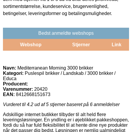
sortimentstørrelse, kundeservice, brugervenlighed,
betingelser, leveringsformer og betalingsmuligheder.
Bedst anmeldte webshops
Webshop
Stjerner
Link
Navn:
Mediterranean Morning 3000 brikker
Kategori:
Puslespil brikker / Landskab / 3000 brikker /
Educa
Producent:
Varenummer:
20420
EAN:
8412668151673
Vurderet til
4.2
ud af 5 stjerner baseret på
6
anmeldelser
Adskillige internet butikker tilbyder til alt held flere
leveringsløsninger. En yndling er i øjeblikket pakkeshoppen,
fordi du så har fuld fleksibilitet til at hente dine nye produkter
når det passer dig bedst. Løsningen er nemlig ualmindeligt