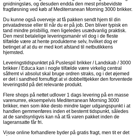
gnidningsløs, og desuden endda den mest prisbevidste
fragtløsning ved køb af Mediterranean Morning 3000 brikker.
Du kunne også overveje at få pakken sendt hjem til din
privatadresse eller til når du er på job. Den bliver typisk en
tand mindre prisbillig, men ligeledes usædvanlig praktisk.
Den mest betalelige leveringsmanér vil dog i de fleste
tilfælde være at hente produkterne selv, hvilket dog er
betinget af at du er med kort afstand til netbutikkens
hjemsted.
Leveringstidspunktet på Puslespil brikker / Landskab / 3000
brikker / Educa kan i nogle tilfælde være virkelig central
såfremt vi absolut skal bruge ordren straks, og i det øjemed
er det i sandhed fornuftigt at vi dobbelttjekker den forventede
leveringstid på det relevante produkt.
Flere shops på nettet udlover 1 dags levering på en masse
varenumre, eksempelvis Mediterranean Morning 3000
brikker, men som ikke desto mindre tager udgangspunkt i at
handlen gemmenføres inden et bestemt tidspunkt, således
at de sandsynligvis kan nå at få varen pakket inden de
lageransatte får fri.
Visse online forhandlere byder på gratis fragt, men tit er det