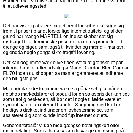
Humlebæk – vil blive at få fragtmanden til at bringe varerne
til et udleveringssted.
Det har vist sig at være meget nemt for købere at søge sig
frem til priser i blandt forskellige internet outlets, og af den
grund har mange MARTELL online selskaber set sig
nødsaget til at formindske priserne på deres produkter – til
drenge og piger, samt også til kvinder og mænd – markant,
og endda nogle gange sikre fragtfri levering.
Det kan dog immervæk blive tiden værd at granske et par
internet handler efter udsalg på Martell Cordon Bleu Cognac
FL 70 inden du shopper, så man er garanteret at indhente
den billigste pris.
Man bør ikke desto mindre være så påpasselig, at når en
netshop markedsfører et produkt for en salgspris der kan ses
som utrolig beskeden, så bør det i nogle tilfælde være et
symbol på en fup internet handler. Shopping med kort er
heldigvis dækket ind under en lovbestemmelse, som
assisterer dig som kunde imod fup internet outlets.
Generelt foreslår vi køb med gængse betalingskort eller
mobilbetaling. Som alternativ kan du vælge en løsning på