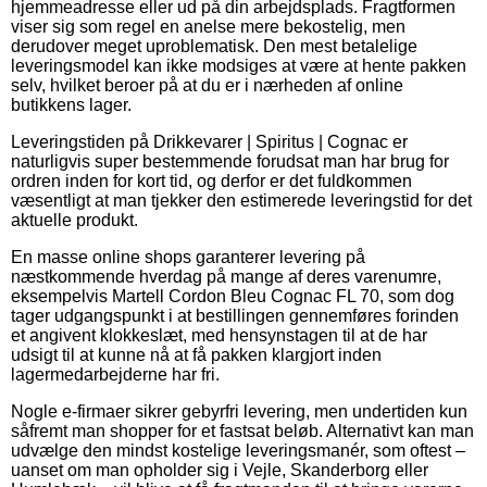
hjemmeadresse eller ud på din arbejdsplads. Fragtformen
viser sig som regel en anelse mere bekostelig, men
derudover meget uproblematisk. Den mest betalelige
leveringsmodel kan ikke modsiges at være at hente pakken
selv, hvilket beroer på at du er i nærheden af online
butikkens lager.
Leveringstiden på Drikkevarer | Spiritus | Cognac er
naturligvis super bestemmende forudsat man har brug for
ordren inden for kort tid, og derfor er det fuldkommen
væsentligt at man tjekker den estimerede leveringstid for det
aktuelle produkt.
En masse online shops garanterer levering på
næstkommende hverdag på mange af deres varenumre,
eksempelvis Martell Cordon Bleu Cognac FL 70, som dog
tager udgangspunkt i at bestillingen gennemføres forinden
et angivent klokkeslæt, med hensynstagen til at de har
udsigt til at kunne nå at få pakken klargjort inden
lagermedarbejderne har fri.
Nogle e-firmaer sikrer gebyrfri levering, men undertiden kun
såfremt man shopper for et fastsat beløb. Alternativt kan man
udvælge den mindst kostelige leveringsmanér, som oftest –
uanset om man opholder sig i Vejle, Skanderborg eller