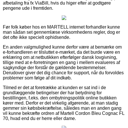
afbetaling fra fx ViaBill, hvis du higer efter at godtgøre
pengene ude i fremtiden.
Før folk køber hos en MARTELL internet forhandler kunne
man sådan set gennemlæse virksomhedens regler, dog er
det ofte ikke specielt ophidsende.
En anden valgmulighed kunne derfor være at bemærke om
e-forhandleren er tilsluttet e-mærket, da det burde være en
erklæring om at netbutikken efterfølger dansk lovgivning,
tillige med at e-forretningen en gang i mellem evalueres af
sagkyndige der forstår de gældende bestemmelser.
Derudover giver det dig chance for support, når du forvoldes
problemer som følge af dit indkøb.
Tilmed er det at foretrække at kunden er sat ind i de
grundlæggende betingelser der har betydning for
bestillingen, f.eks. den ombytningspolitik online butikken
kører med. Derfor er det virkelig afgørende, at man stadig
gemmer sin købsbekræftelse, således man en anden gang
vil kunne bekræfte ordren af Martell Cordon Bleu Cognac FL
70, hvad end du er herre eller dame.