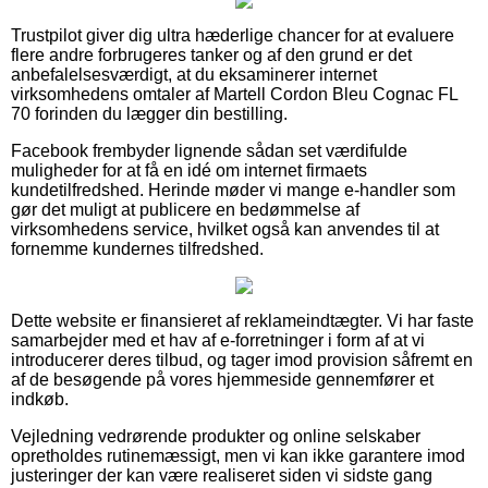
Trustpilot giver dig ultra hæderlige chancer for at evaluere
flere andre forbrugeres tanker og af den grund er det
anbefalelsesværdigt, at du eksaminerer internet
virksomhedens omtaler af Martell Cordon Bleu Cognac FL
70 forinden du lægger din bestilling.
Facebook frembyder lignende sådan set værdifulde
muligheder for at få en idé om internet firmaets
kundetilfredshed. Herinde møder vi mange e-handler som
gør det muligt at publicere en bedømmelse af
virksomhedens service, hvilket også kan anvendes til at
fornemme kundernes tilfredshed.
Dette website er finansieret af reklameindtægter. Vi har faste
samarbejder med et hav af e-forretninger i form af at vi
introducerer deres tilbud, og tager imod provision såfremt en
af de besøgende på vores hjemmeside gennemfører et
indkøb.
Vejledning vedrørende produkter og online selskaber
opretholdes rutinemæssigt, men vi kan ikke garantere imod
justeringer der kan være realiseret siden vi sidste gang